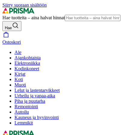
Siirry suoraan sisältöön
Hae tuotteita – aina halvat hinnat
Hae
Ostoskori
Ale
Ajankohtaista
Elektroniikka
Kodinkoneet
Kirjat
Koti
Muoti
Lelut ja lastentarvikkeet
Urheilu ja vapaa-aika
Piha ja puutarha
Remontointi
Autoilu
Kauneus ja hyvinvointi
Lemmikit