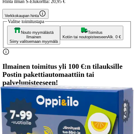
Hinta ilman S-Etukorttia:
20,95 €
Verkkokaupan hinta
Valitse toimitustapa
Nouto myymälästä
Toimitus
Ilmainen
Kotiin tai noutopisteeseen
Alk. 0 €
Siirry valitsemaan myymälä
Ilmainen toimitus yli 100 €:n tilauksille
Postin pakettiautomaattiin tai
palvelupisteeseen!
Etu ei koske Suuri‑lisäpalvelulla toimitettavia tuotteita.
Tarkista myymäläsaatavuus