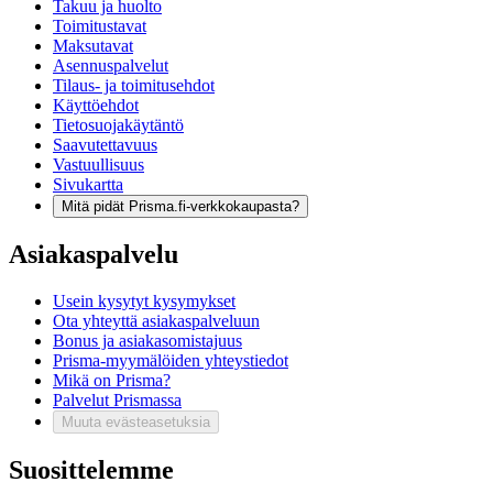
Takuu ja huolto
Toimitustavat
Maksutavat
Asennuspalvelut
Tilaus- ja toimitusehdot
Käyttöehdot
Tietosuojakäytäntö
Saavutettavuus
Vastuullisuus
Sivukartta
Mitä pidät Prisma.fi-verkkokaupasta?
Asiakaspalvelu
Usein kysytyt kysymykset
Ota yhteyttä asiakaspalveluun
Bonus ja asiakasomistajuus
Prisma-myymälöiden yhteystiedot
Mikä on Prisma?
Palvelut Prismassa
Muuta evästeasetuksia
Suosittelemme