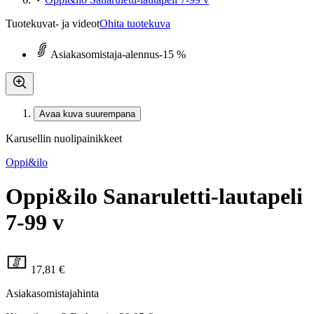
Tuotekuvat- ja videot
Ohita tuotekuva
Asiakasomistaja-alennus
-15 %
Avaa kuva suurempana
Karusellin nuolipainikkeet
Oppi&ilo
Oppi&ilo Sanaruletti-lautapeli
7-99 v
17,81 €
Asiakasomistajahinta