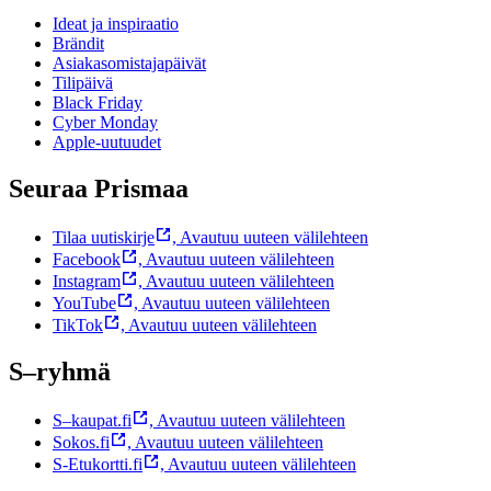
Ideat ja inspiraatio
Brändit
Asiakasomistajapäivät
Tilipäivä
Black Friday
Cyber Monday
Apple-uutuudet
Seuraa Prismaa
Tilaa uutiskirje
,
Avautuu uuteen välilehteen
Facebook
,
Avautuu uuteen välilehteen
Instagram
,
Avautuu uuteen välilehteen
YouTube
,
Avautuu uuteen välilehteen
TikTok
,
Avautuu uuteen välilehteen
S–ryhmä
S–kaupat.fi
,
Avautuu uuteen välilehteen
Sokos.fi
,
Avautuu uuteen välilehteen
S-Etukortti.fi
,
Avautuu uuteen välilehteen