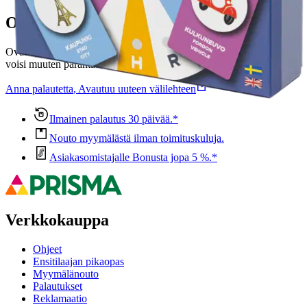
Oletko tyytyväinen tuotetietoihin?
Ovatko tuotetiedot riittävät? Jos tuotetiedoissa on puutteita tai niitä
voisi muuten parantaa, anna palautetta.
Anna palautetta
,
Avautuu uuteen välilehteen
Ilmainen palautus 30 päivää.*
Nouto myymälästä ilman toimituskuluja.
Asiakasomistajalle Bonusta jopa 5 %.*
Verkkokauppa
Ohjeet
Ensitilaajan pikaopas
Myymälänouto
Palautukset
Reklamaatio