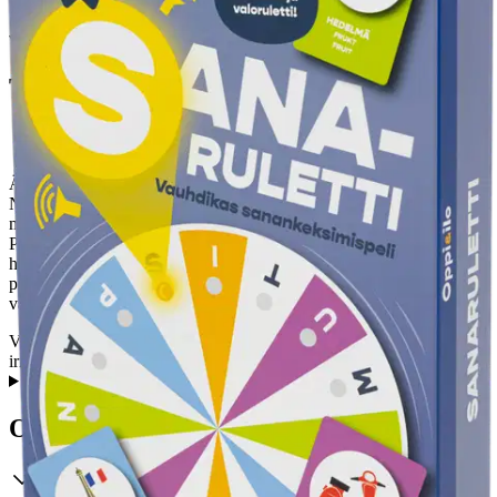
Tuotekuvaus
Ääni- ja valoruletti pyörii, minkä kirjaimen kohdalle se pysähtyy?
Nosta aihealuekortteja: jälkiruoka, pääkaupunki, villieläin… Kuinka
monta oikealla alkukirjaimella alkavaa sanaa keksit 30 sekunnissa?
Piip, piip, piip, AIKA! Nopeatempoinen, kutkuttavan jännittävä ja
hauska sanapeli tempaa mukaansa kaikenikäiset pelaajat! Yhdessä
pelatessa sanavarasto karttuu ja yhteenkuuluvuuden tunne
vahvistuu. Iloa ja naurua yhteisiin hetkiin!
VAROITUS! Ei sovellu alle 3-vuotiaille lapsille, lelusta saattaa
irrota pieniä osia. Tukehtumisvaara.
Ominaisuudet