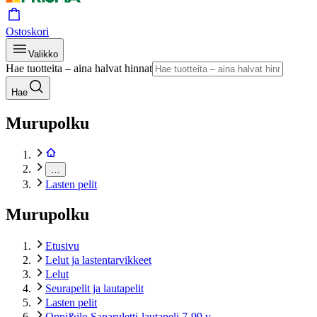
Ostoskori
Valikko
Hae tuotteita – aina halvat hinnat
Hae
Murupolku
…
Lasten pelit
Murupolku
Etusivu
Lelut ja lastentarvikkeet
Lelut
Seurapelit ja lautapelit
Lasten pelit
Oppi&ilo Sanaruletti-lautapeli 7-99 v