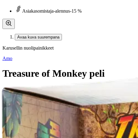
Asiakasomistaja-alennus
-15 %
Avaa kuva suurempana
Karusellin nuolipainikkeet
Amo
Treasure of Monkey peli
25,46 €
Asiakasomistajahinta
Hinta ilman S-Etukorttia:
29,95 €
Verkkokaupan hinta
Valitse toimitustapa