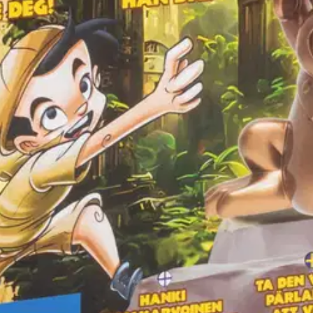
maa sinua? Jos apinan silmät ovat vihreät, voit liikkua lähemmäs apinaa
elaajalle.
Tukehtumisvaara. Säilytä nämä tiedot. Tuote tuottaa valonvälähdyksiä, jo
oisi muuten parantaa, anna palautetta.