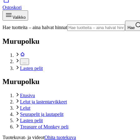
Ostoskori
Valikko
Hae tuotteita – aina halvat hinnat
Hae
Murupolku
…
Lasten pelit
Murupolku
Etusivu
Lelut ja lastentarvikkeet
Lelut
Seurapelit ja lautapelit
Lasten pelit
Treasure of Monkey peli
Tuotekuvat- ja videot
Ohita tuotekuva