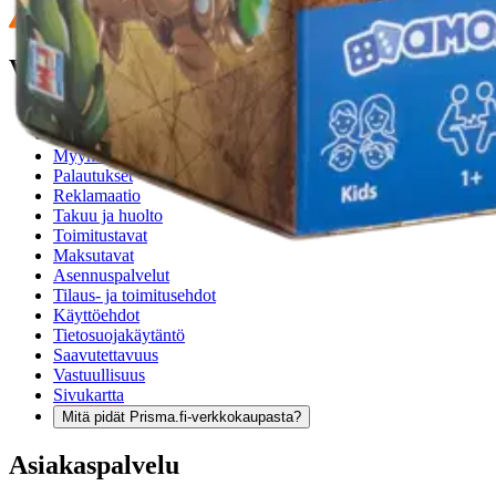
Verkkokauppa
Ohjeet
Ensitilaajan pikaopas
Myymälänouto
Palautukset
Reklamaatio
Takuu ja huolto
Toimitustavat
Maksutavat
Asennuspalvelut
Tilaus- ja toimitusehdot
Käyttöehdot
Tietosuojakäytäntö
Saavutettavuus
Vastuullisuus
Sivukartta
Mitä pidät Prisma.fi-verkkokaupasta?
Asiakaspalvelu