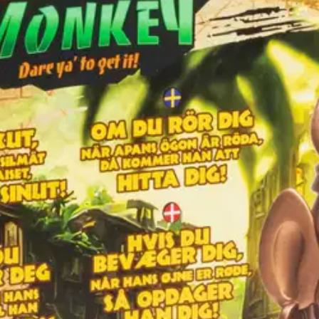
stin pakettiautomaattiin tai palvelupisteesee