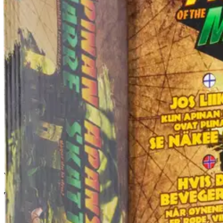
Nouto myymälästä
Toimitus
Ilmainen
Kotiin tai noutopisteeseen
Alk. 0 €
Siirry valitsemaan myymälä
Ilmainen toimitus yli 100 €:n tilauksille Po
Etu ei koske Suuri‑lisäpalvelulla toimitettavia tuotteita.
Tarkista myymäläsaatavuus
Tuotekuvaus