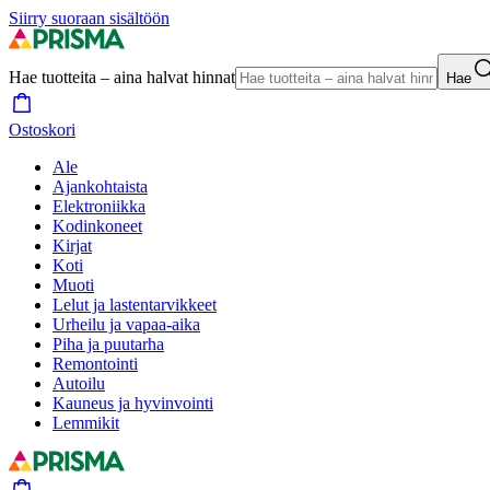
Siirry suoraan sisältöön
Hae tuotteita – aina halvat hinnat
Hae
Ostoskori
Ale
Ajankohtaista
Elektroniikka
Kodinkoneet
Kirjat
Koti
Muoti
Lelut ja lastentarvikkeet
Urheilu ja vapaa-aika
Piha ja puutarha
Remontointi
Autoilu
Kauneus ja hyvinvointi
Lemmikit