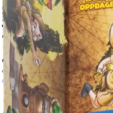
Pääsetkö hiipimään apinan luo varastamaan helmen niin ettei apina huo
sinut. Jos pääset nappaamaan helmen, olet voittaja! 1 tai useammalle p
VAROITUS! Ei sovellu alle 3-vuotiaille lapsille. Sisältää pieniä osia. 
Ominaisuudet
Oletko tyytyväinen tuotetietoihin?
Ovatko tuotetiedot riittävät? Jos tuotetiedoissa on puutteita tai niitä v
Anna palautetta
,
Avautuu uuteen välilehteen
Ilmainen palautus 30 päivää.*
Nouto myymälästä ilman toimituskuluja.
Asiakasomistajalle Bonusta jopa 5 %.*