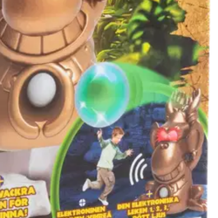
, mutta jos silmät ovat punaiset, et saa hievahtaa tai apina huomaa
tka voivat aiheuttaa epileptisen kohtauksen herkille yksilöille.