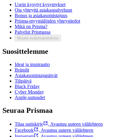
Usein kysytyt kysymykset
Ota yhteyttä asiakaspalveluun
Bonus ja asiakasomistajuus
Prisma-myymälöiden yhteystiedot
Mikä on Prisma?
Palvelut Prismassa
Muuta evästeasetuksia
Suosittelemme
Ideat ja inspiraatio
Brändit
Asiakasomistajapäivät
Tilipäivä
Black Friday
Cyber Monday
Apple-uutuudet
Seuraa Prismaa
Tilaa uutiskirje
,
Avautuu uuteen välilehteen
Facebook
,
Avautuu uuteen välilehteen
Instagram
,
Avautuu uuteen välilehteen