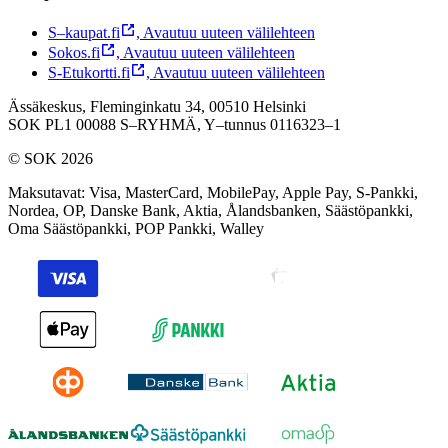
S–kaupat.fi
,
Avautuu uuteen välilehteen
Sokos.fi
,
Avautuu uuteen välilehteen
S-Etukortti.fi
,
Avautuu uuteen välilehteen
Ässäkeskus, Fleminginkatu 34, 00510 Helsinki
SOK PL1 00088 S–RYHMÄ,
Y–tunnus 0116323–1
© SOK 2026
Maksutavat
:
Visa, MasterCard, MobilePay, Apple Pay, S-Pankki,
Nordea, OP, Danske Bank, Aktia, Ålandsbanken, Säästöpankki,
Oma Säästöpankki, POP Pankki, Walley