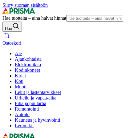
Siirry suoraan sisältöön
Hae tuotteita – aina halvat hinnat
Hae
Ostoskori
Ale
Ajankohtaista
Elektroniikka
Kodinkoneet
Kirjat
Koti
Muoti
Lelut ja lastentarvikkeet
Urheilu ja vapaa-aika
Piha ja puutarha
Remontointi
Autoilu
Kauneus ja hyvinvointi
Lemmikit