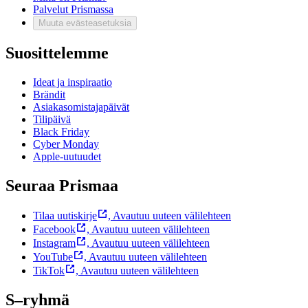
Palvelut Prismassa
Muuta evästeasetuksia
Suosittelemme
Ideat ja inspiraatio
Brändit
Asiakasomistajapäivät
Tilipäivä
Black Friday
Cyber Monday
Apple-uutuudet
Seuraa Prismaa
Tilaa uutiskirje
,
Avautuu uuteen välilehteen
Facebook
,
Avautuu uuteen välilehteen
Instagram
,
Avautuu uuteen välilehteen
YouTube
,
Avautuu uuteen välilehteen
TikTok
,
Avautuu uuteen välilehteen
S–ryhmä