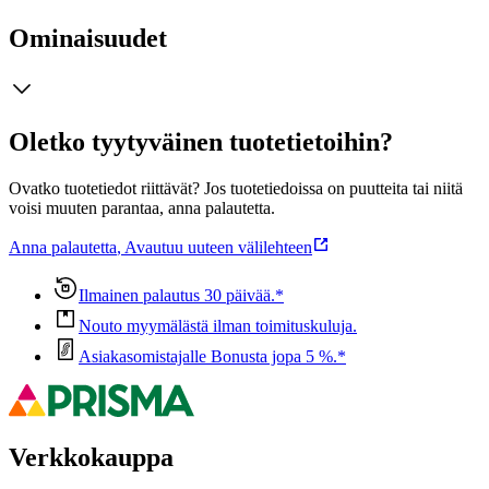
Ominaisuudet
Oletko tyytyväinen tuotetietoihin?
Ovatko tuotetiedot riittävät? Jos tuotetiedoissa on puutteita tai niitä
voisi muuten parantaa, anna palautetta.
Anna palautetta
,
Avautuu uuteen välilehteen
Ilmainen palautus 30 päivää.*
Nouto myymälästä ilman toimituskuluja.
Asiakasomistajalle Bonusta jopa 5 %.*
Verkkokauppa