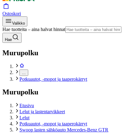
Ostoskori
Valikko
Hae tuotteita – aina halvat hinnat
Hae
Murupolku
…
Potkuautot, -mopot ja taaperokärryt
Murupolku
Etusivu
Lelut ja lastentarvikkeet
Lelut
Potkuautot, -mopot ja taaperokärryt
Swoop lasten sähköauto Mercedes-Benz GTR