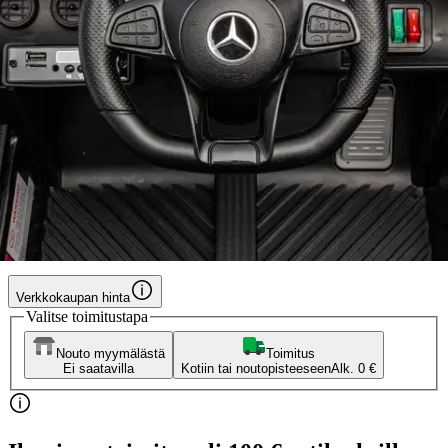
Swoop
Swoop lasten sähköauto
Mercedes-Benz GTR
186,15 €
Asiakasomistajahinta
Hinta ilman S-Etukorttia:
219,00 €
Verkkokaupan hinta
Valitse toimitustapa
Nouto myymälästä
Toimitus
Ei saatavilla
Kotiin tai noutopisteeseen
Alk. 0 €