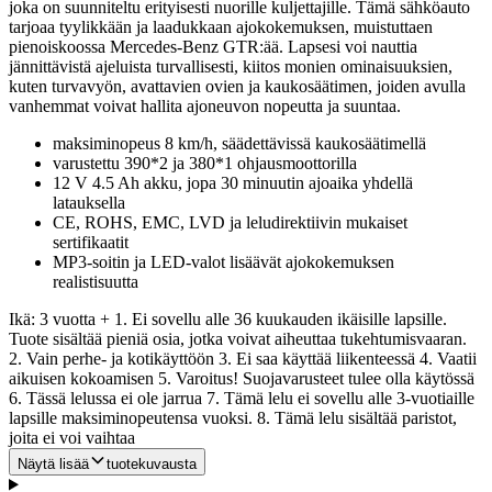
joka on suunniteltu erityisesti nuorille kuljettajille. Tämä sähköauto
tarjoaa tyylikkään ja laadukkaan ajokokemuksen, muistuttaen
pienoiskoossa Mercedes-Benz GTR:ää. Lapsesi voi nauttia
jännittävistä ajeluista turvallisesti, kiitos monien ominaisuuksien,
kuten turvavyön, avattavien ovien ja kaukosäätimen, joiden avulla
vanhemmat voivat hallita ajoneuvon nopeutta ja suuntaa.
maksiminopeus 8 km/h, säädettävissä kaukosäätimellä
varustettu 390*2 ja 380*1 ohjausmoottorilla
12 V 4.5 Ah akku, jopa 30 minuutin ajoaika yhdellä
latauksella
CE, ROHS, EMC, LVD ja leludirektiivin mukaiset
sertifikaatit
MP3-soitin ja LED-valot lisäävät ajokokemuksen
realistisuutta
Ikä: 3 vuotta + 1. Ei sovellu alle 36 kuukauden ikäisille lapsille.
Tuote sisältää pieniä osia, jotka voivat aiheuttaa tukehtumisvaaran.
2. Vain perhe- ja kotikäyttöön 3. Ei saa käyttää liikenteessä 4. Vaatii
aikuisen kokoamisen 5. Varoitus! Suojavarusteet tulee olla käytössä
6. Tässä lelussa ei ole jarrua 7. Tämä lelu ei sovellu alle 3-vuotiaille
lapsille maksiminopeutensa vuoksi. 8. Tämä lelu sisältää paristot,
joita ei voi vaihtaa
Näytä lisää
tuotekuvausta