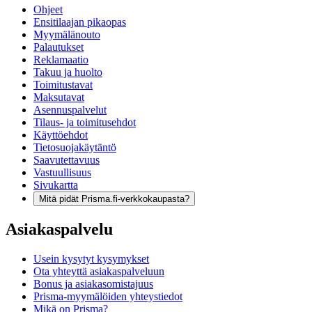
Ohjeet
Ensitilaajan pikaopas
Myymälänouto
Palautukset
Reklamaatio
Takuu ja huolto
Toimitustavat
Maksutavat
Asennuspalvelut
Tilaus- ja toimitusehdot
Käyttöehdot
Tietosuojakäytäntö
Saavutettavuus
Vastuullisuus
Sivukartta
Mitä pidät Prisma.fi-verkkokaupasta?
Asiakaspalvelu
Usein kysytyt kysymykset
Ota yhteyttä asiakaspalveluun
Bonus ja asiakasomistajuus
Prisma-myymälöiden yhteystiedot
Mikä on Prisma?