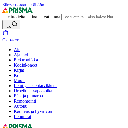
Siirry suoraan sisältöön
Hae tuotteita – aina halvat hinnat
Hae
Ostoskori
Ale
Ajankohtaista
Elektroniikka
Kodinkoneet
Kirjat
Koti
Muoti
Lelut ja lastentarvikkeet
Urheilu ja vapaa-aika
Piha ja puutarha
Remontointi
Autoilu
Kauneus ja hyvinvointi
Lemmikit