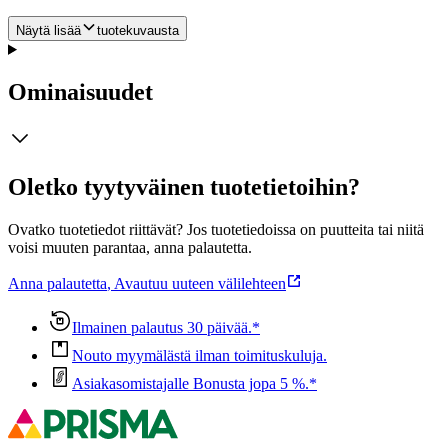
Näytä lisää
tuotekuvausta
Ominaisuudet
Oletko tyytyväinen tuotetietoihin?
Ovatko tuotetiedot riittävät? Jos tuotetiedoissa on puutteita tai niitä
voisi muuten parantaa, anna palautetta.
Anna palautetta
,
Avautuu uuteen välilehteen
Ilmainen palautus 30 päivää.*
Nouto myymälästä ilman toimituskuluja.
Asiakasomistajalle Bonusta jopa 5 %.*