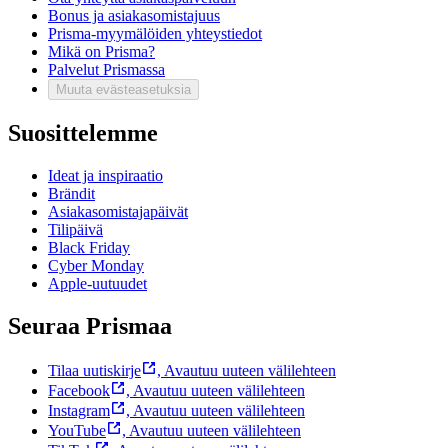
Bonus ja asiakasomistajuus
Prisma-myymälöiden yhteystiedot
Mikä on Prisma?
Palvelut Prismassa
Muuta evästeasetuksia
Suosittelemme
Ideat ja inspiraatio
Brändit
Asiakasomistajapäivät
Tilipäivä
Black Friday
Cyber Monday
Apple-uutuudet
Seuraa Prismaa
Tilaa uutiskirje
,
Avautuu uuteen välilehteen
Facebook
,
Avautuu uuteen välilehteen
Instagram
,
Avautuu uuteen välilehteen
YouTube
,
Avautuu uuteen välilehteen