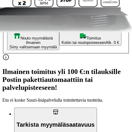
Hinta ilman S-Etukorttia:
149,00 €
Verkkokaupan hinta
Valitse toimitustapa
Nouto myymälästä
Toimitus
Ilmainen
Kotiin tai noutopisteeseen
Alk. 0 €
Siirry valitsemaan myymälä
Ilmainen toimitus yli 100 €:n tilauksille
Postin pakettiautomaattiin tai
palvelupisteeseen!
Etu ei koske Suuri‑lisäpalvelulla toimitettavia tuotteita.
Tarkista myymäläsaatavuus