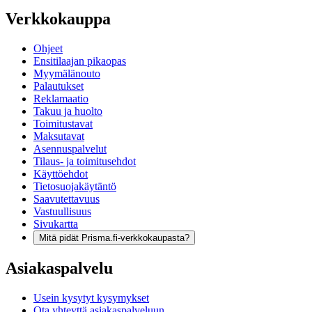
Verkkokauppa
Ohjeet
Ensitilaajan pikaopas
Myymälänouto
Palautukset
Reklamaatio
Takuu ja huolto
Toimitustavat
Maksutavat
Asennuspalvelut
Tilaus- ja toimitusehdot
Käyttöehdot
Tietosuojakäytäntö
Saavutettavuus
Vastuullisuus
Sivukartta
Mitä pidät Prisma.fi-verkkokaupasta?
Asiakaspalvelu
Usein kysytyt kysymykset
Ota yhteyttä asiakaspalveluun