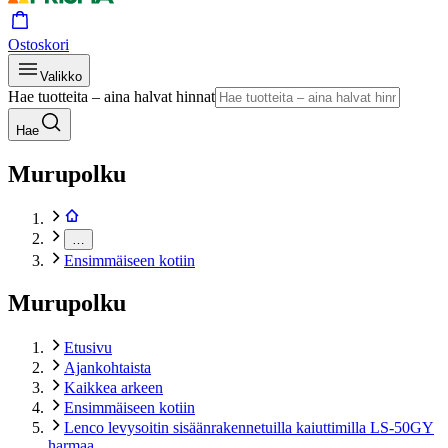
Ostoskori
Valikko
Hae tuotteita – aina halvat hinnat
Hae
Murupolku
…
Ensimmäiseen kotiin
Murupolku
Etusivu
Ajankohtaista
Kaikkea arkeen
Ensimmäiseen kotiin
Lenco levysoitin sisäänrakennetuilla kaiuttimilla LS-50GY
harmaa