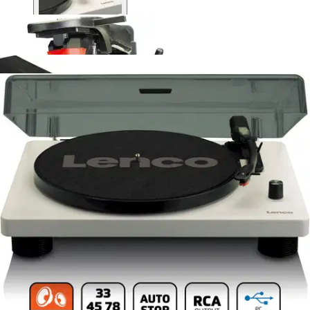
Lenco
Lenco levysoitin
sisäänrakennetuilla
kaiuttimilla LS-50GY harmaa
126,65 €
Asiakasomistajahinta