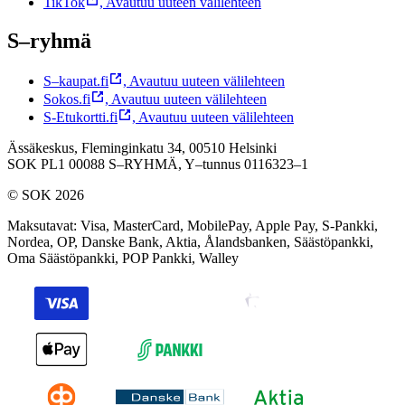
TikTok
,
Avautuu uuteen välilehteen
S–ryhmä
S–kaupat.fi
,
Avautuu uuteen välilehteen
Sokos.fi
,
Avautuu uuteen välilehteen
S-Etukortti.fi
,
Avautuu uuteen välilehteen
Ässäkeskus, Fleminginkatu 34, 00510 Helsinki
SOK PL1 00088 S–RYHMÄ,
Y–tunnus 0116323–1
© SOK 2026
Maksutavat
:
Visa, MasterCard, MobilePay, Apple Pay, S-Pankki,
Nordea, OP, Danske Bank, Aktia, Ålandsbanken, Säästöpankki,
Oma Säästöpankki, POP Pankki, Walley