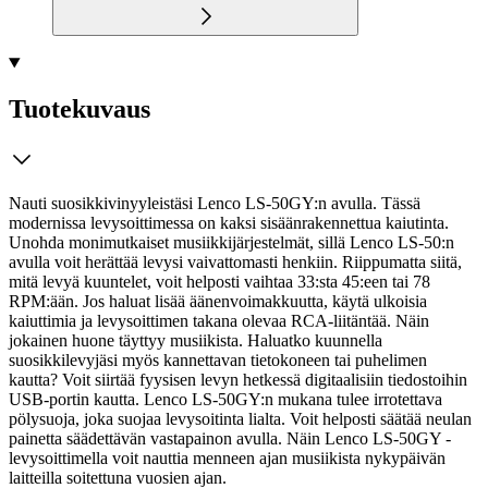
Tuotekuvaus
Nauti suosikkivinyyleistäsi Lenco LS-50GY:n avulla. Tässä
modernissa levysoittimessa on kaksi sisäänrakennettua kaiutinta.
Unohda monimutkaiset musiikkijärjestelmät, sillä Lenco LS-50:n
avulla voit herättää levysi vaivattomasti henkiin. Riippumatta siitä,
mitä levyä kuuntelet, voit helposti vaihtaa 33:sta 45:een tai 78
RPM:ään. Jos haluat lisää äänenvoimakkuutta, käytä ulkoisia
kaiuttimia ja levysoittimen takana olevaa RCA-liitäntää. Näin
jokainen huone täyttyy musiikista.
Haluatko kuunnella
suosikkilevyjäsi myös kannettavan tietokoneen tai puhelimen
kautta? Voit siirtää fyysisen levyn hetkessä digitaalisiin tiedostoihin
USB-portin kautta. Lenco LS-50GY:n mukana tulee irrotettava
pölysuoja, joka suojaa levysoitinta lialta. Voit helposti säätää neulan
painetta säädettävän vastapainon avulla. Näin Lenco LS-50GY -
levysoittimella voit nauttia menneen ajan musiikista nykypäivän
laitteilla soitettuna vuosien ajan.