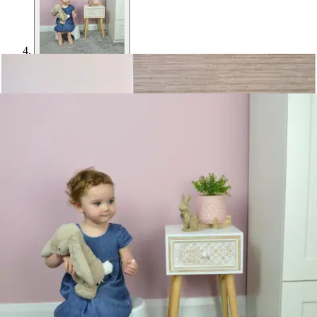
Shnuggle
Shnuggle jakkara lapsille
15,26 €
Asiakasomistajahinta
Hinta ilman S-Etukorttia:
17,95 €
Verkkokaupan hinta
Valitse toimitustapa
Nouto myymälästä
Toimitus
Ilmainen
Kotiin tai noutopisteeseen
Alk. 0 €
Siirry valitsemaan myymälä