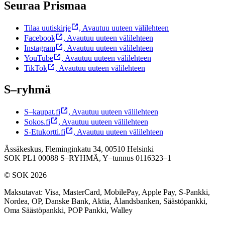
Seuraa Prismaa
Tilaa uutiskirje
,
Avautuu uuteen välilehteen
Facebook
,
Avautuu uuteen välilehteen
Instagram
,
Avautuu uuteen välilehteen
YouTube
,
Avautuu uuteen välilehteen
TikTok
,
Avautuu uuteen välilehteen
S–ryhmä
S–kaupat.fi
,
Avautuu uuteen välilehteen
Sokos.fi
,
Avautuu uuteen välilehteen
S-Etukortti.fi
,
Avautuu uuteen välilehteen
Ässäkeskus, Fleminginkatu 34, 00510 Helsinki
SOK PL1 00088 S–RYHMÄ,
Y–tunnus 0116323–1
© SOK 2026
Maksutavat
:
Visa, MasterCard, MobilePay, Apple Pay, S-Pankki,
Nordea, OP, Danske Bank, Aktia, Ålandsbanken, Säästöpankki,
Oma Säästöpankki, POP Pankki, Walley