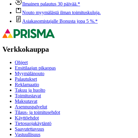
Ilmainen palautus 30 päivää.*
Nouto myymälästä ilman toimituskuluja.
Asiakasomistajalle Bonusta jopa 5 %.*
Verkkokauppa
Ohjeet
Ensitilaajan pikaopas
Myymälänouto
Palautukset
Reklamaatio
Takuu ja huolto
Toimitustavat
Maksutavat
Asennuspalvelut
Tilaus- ja toimitusehdot
Käyttöehdot
Tietosuojakäytäntö
Saavutettavuus
Vastuullisuus