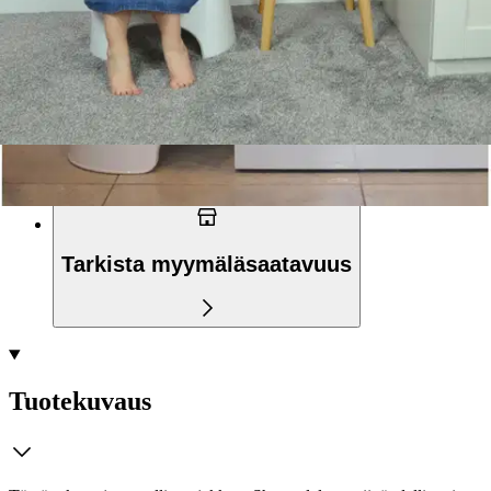
Ilmainen toimitus yli 100 €:n tilauksille
Postin pakettiautomaattiin tai
palvelupisteeseen!
Etu ei koske Suuri‑lisäpalvelulla toimitettavia tuotteita.
Tarkista myymäläsaatavuus
Tuotekuvaus