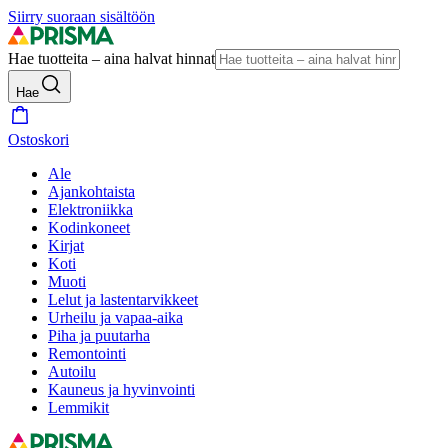
Siirry suoraan sisältöön
Hae tuotteita – aina halvat hinnat
Hae
Ostoskori
Ale
Ajankohtaista
Elektroniikka
Kodinkoneet
Kirjat
Koti
Muoti
Lelut ja lastentarvikkeet
Urheilu ja vapaa-aika
Piha ja puutarha
Remontointi
Autoilu
Kauneus ja hyvinvointi
Lemmikit