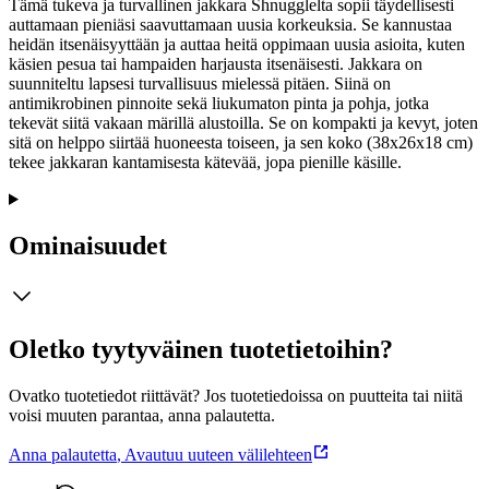
Tämä tukeva ja turvallinen jakkara Shnugglelta sopii täydellisesti
auttamaan pieniäsi saavuttamaan uusia korkeuksia. Se kannustaa
heidän itsenäisyyttään ja auttaa heitä oppimaan uusia asioita, kuten
käsien pesua tai hampaiden harjausta itsenäisesti. Jakkara on
suunniteltu lapsesi turvallisuus mielessä pitäen. Siinä on
antimikrobinen pinnoite sekä liukumaton pinta ja pohja, jotka
tekevät siitä vakaan märillä alustoilla. Se on kompakti ja kevyt, joten
sitä on helppo siirtää huoneesta toiseen, ja sen koko (38x26x18 cm)
tekee jakkaran kantamisesta kätevää, jopa pienille käsille.
Ominaisuudet
Oletko tyytyväinen tuotetietoihin?
Ovatko tuotetiedot riittävät? Jos tuotetiedoissa on puutteita tai niitä
voisi muuten parantaa, anna palautetta.
Anna palautetta
,
Avautuu uuteen välilehteen