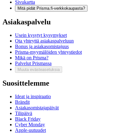
Sivukartta
Mitä pidät Prisma.fi-verkkokaupasta?
Asiakaspalvelu
Usein kysytyt kysymykset
Ota yhteyttä asiakaspalveluun
Bonus ja asiakasomistajuus
Prisma-myymälöiden yhteystiedot
Mikä on Prisma?
Palvelut Prismassa
Muuta evästeasetuksia
Suosittelemme
Ideat ja inspiraatio
Brändit
Asiakasomistajapäivät
Tilipäivä
Black Friday
Cyber Monday
Apple-uutuudet