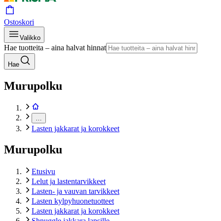
Ostoskori
Valikko
Hae tuotteita – aina halvat hinnat
Hae
Murupolku
…
Lasten jakkarat ja korokkeet
Murupolku
Etusivu
Lelut ja lastentarvikkeet
Lasten- ja vauvan tarvikkeet
Lasten kylpyhuonetuotteet
Lasten jakkarat ja korokkeet
Shnuggle jakkara lapsille