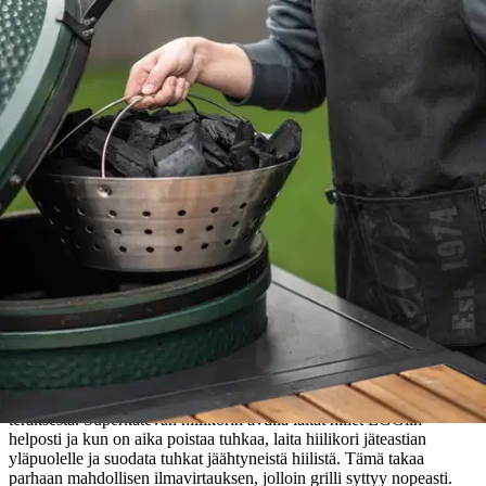
Etu ei koske Suuri‑lisäpalvelulla toimitettavia tuotteita.
Tarkista myymäläsaatavuus
Ei saatavilla
Tuotekuvaus
Hiilikori Big Green Egg Mediumille. Valmistettu ruostumattomasta
teräksestä. Superkätevän hiilikorin avulla laitat hiilet EGGiin
helposti ja kun on aika poistaa tuhkaa, laita hiilikori jäteastian
yläpuolelle ja suodata tuhkat jäähtyneistä hiilistä. Tämä takaa
parhaan mahdollisen ilmavirtauksen, jolloin grilli syttyy nopeasti.