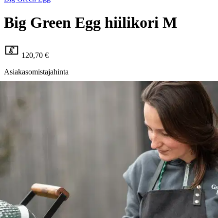
Big Green Egg hiilikori M
120,70 €
Asiakasomistajahinta
Hinta ilman S-Etukorttia:
142,00 €
Verkkokaupan hinta
Valitse toimitustapa
Nouto myymälästä
Toimitus
Ei saatavilla
Kotiin tai noutopisteeseen
Alk. 0 €
Ilmainen toimitus yli 100 €:n tilauksille
Postin pakettiautomaattiin tai
palvelupisteeseen!