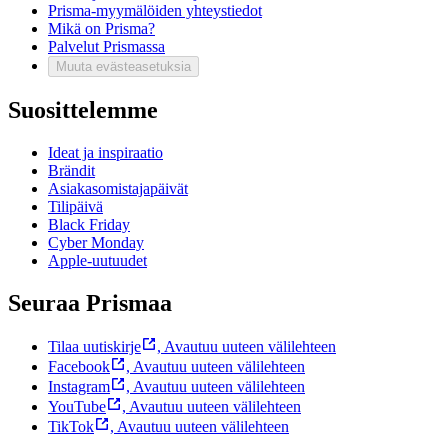
Prisma-myymälöiden yhteystiedot
Mikä on Prisma?
Palvelut Prismassa
Muuta evästeasetuksia
Suosittelemme
Ideat ja inspiraatio
Brändit
Asiakasomistajapäivät
Tilipäivä
Black Friday
Cyber Monday
Apple-uutuudet
Seuraa Prismaa
Tilaa uutiskirje
,
Avautuu uuteen välilehteen
Facebook
,
Avautuu uuteen välilehteen
Instagram
,
Avautuu uuteen välilehteen
YouTube
,
Avautuu uuteen välilehteen
TikTok
,
Avautuu uuteen välilehteen