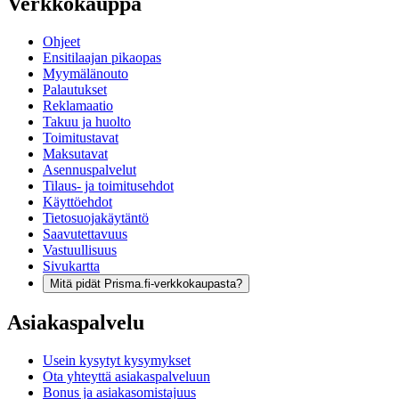
Verkkokauppa
Ohjeet
Ensitilaajan pikaopas
Myymälänouto
Palautukset
Reklamaatio
Takuu ja huolto
Toimitustavat
Maksutavat
Asennuspalvelut
Tilaus- ja toimitusehdot
Käyttöehdot
Tietosuojakäytäntö
Saavutettavuus
Vastuullisuus
Sivukartta
Mitä pidät Prisma.fi-verkkokaupasta?
Asiakaspalvelu
Usein kysytyt kysymykset
Ota yhteyttä asiakaspalveluun
Bonus ja asiakasomistajuus