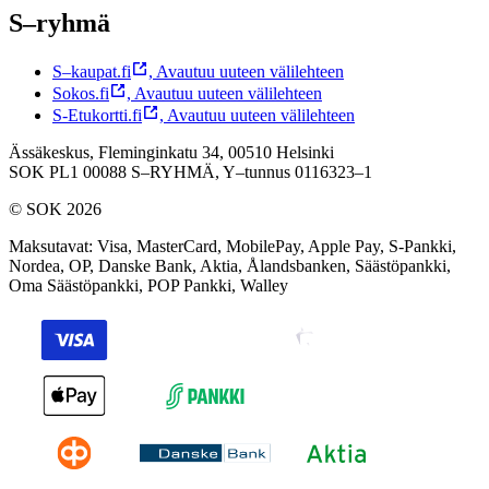
S–ryhmä
S–kaupat.fi
,
Avautuu uuteen välilehteen
Sokos.fi
,
Avautuu uuteen välilehteen
S-Etukortti.fi
,
Avautuu uuteen välilehteen
Ässäkeskus, Fleminginkatu 34, 00510 Helsinki
SOK PL1 00088 S–RYHMÄ,
Y–tunnus 0116323–1
© SOK 2026
Maksutavat
:
Visa, MasterCard, MobilePay, Apple Pay, S-Pankki,
Nordea, OP, Danske Bank, Aktia, Ålandsbanken, Säästöpankki,
Oma Säästöpankki, POP Pankki, Walley