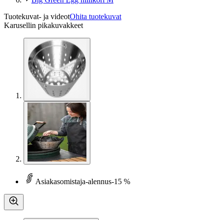
Tuotekuvat- ja videot
Ohita tuotekuvat
Karusellin pikakuvakkeet
Asiakasomistaja-alennus
-15 %