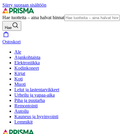
Siirry suoraan sisältöön
Hae tuotteita – aina halvat hinnat
Hae
Ostoskori
Ale
Ajankohtaista
Elektroniikka
Kodinkoneet
Kirjat
Koti
Muoti
Lelut ja lastentarvikkeet
Urheilu ja vapaa-aika
Piha ja puutarha
Remontointi
Autoilu
Kauneus ja hyvinvointi
Lemmikit