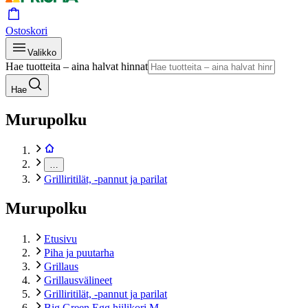
Ostoskori
Valikko
Hae tuotteita – aina halvat hinnat
Hae
Murupolku
…
Grilliritilät, -pannut ja parilat
Murupolku
Etusivu
Piha ja puutarha
Grillaus
Grillausvälineet
Grilliritilät, -pannut ja parilat
Big Green Egg hiilikori M