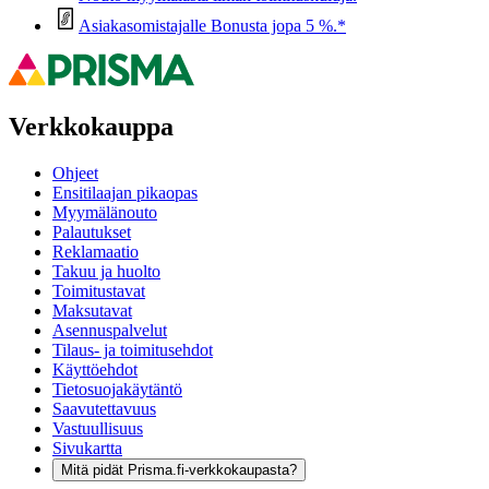
Asiakasomistajalle Bonusta jopa 5 %.*
Verkkokauppa
Ohjeet
Ensitilaajan pikaopas
Myymälänouto
Palautukset
Reklamaatio
Takuu ja huolto
Toimitustavat
Maksutavat
Asennuspalvelut
Tilaus- ja toimitusehdot
Käyttöehdot
Tietosuojakäytäntö
Saavutettavuus
Vastuullisuus
Sivukartta
Mitä pidät Prisma.fi-verkkokaupasta?