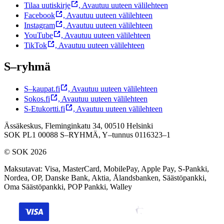
Tilaa uutiskirje
,
Avautuu uuteen välilehteen
Facebook
,
Avautuu uuteen välilehteen
Instagram
,
Avautuu uuteen välilehteen
YouTube
,
Avautuu uuteen välilehteen
TikTok
,
Avautuu uuteen välilehteen
S–ryhmä
S–kaupat.fi
,
Avautuu uuteen välilehteen
Sokos.fi
,
Avautuu uuteen välilehteen
S-Etukortti.fi
,
Avautuu uuteen välilehteen
Ässäkeskus, Fleminginkatu 34, 00510 Helsinki
SOK PL1 00088 S–RYHMÄ,
Y–tunnus 0116323–1
© SOK 2026
Maksutavat
:
Visa, MasterCard, MobilePay, Apple Pay, S-Pankki,
Nordea, OP, Danske Bank, Aktia, Ålandsbanken, Säästöpankki,
Oma Säästöpankki, POP Pankki, Walley