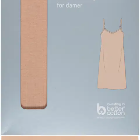
Moonlight
Valittu koko:
Valitse koko
S
M
L
XL
2XL
Valitse toimitustapa
Nouto myymälästä
Toimitus
Ilmainen
Kotiin tai noutopisteeseen
Alk. 0 €
Siirry valitsemaan myymälä