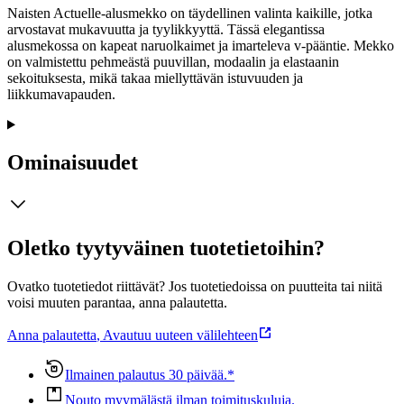
Naisten Actuelle-alusmekko on täydellinen valinta kaikille, jotka
arvostavat mukavuutta ja tyylikkyyttä. Tässä elegantissa
alusmekossa on kapeat naruolkaimet ja imarteleva v-pääntie. Mekko
on valmistettu pehmeästä puuvillan, modaalin ja elastaanin
sekoituksesta, mikä takaa miellyttävän istuvuuden ja
liikkumavapauden.
Ominaisuudet
Oletko tyytyväinen tuotetietoihin?
Ovatko tuotetiedot riittävät? Jos tuotetiedoissa on puutteita tai niitä
voisi muuten parantaa, anna palautetta.
Anna palautetta
,
Avautuu uuteen välilehteen
Ilmainen palautus 30 päivää.*
Nouto myymälästä ilman toimituskuluja.