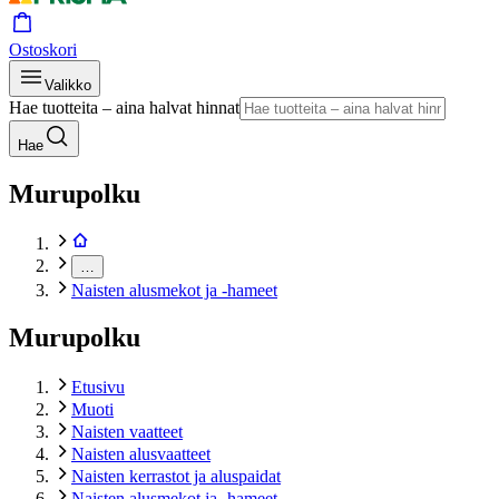
Ostoskori
Valikko
Hae tuotteita – aina halvat hinnat
Hae
Murupolku
…
Naisten alusmekot ja -hameet
Murupolku
Etusivu
Muoti
Naisten vaatteet
Naisten alusvaatteet
Naisten kerrastot ja aluspaidat
Naisten alusmekot ja -hameet