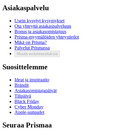
Asiakaspalvelu
Usein kysytyt kysymykset
Ota yhteyttä asiakaspalveluun
Bonus ja asiakasomistajuus
Prisma-myymälöiden yhteystiedot
Mikä on Prisma?
Palvelut Prismassa
Muuta evästeasetuksia
Suosittelemme
Ideat ja inspiraatio
Brändit
Asiakasomistajapäivät
Tilipäivä
Black Friday
Cyber Monday
Apple-uutuudet
Seuraa Prismaa