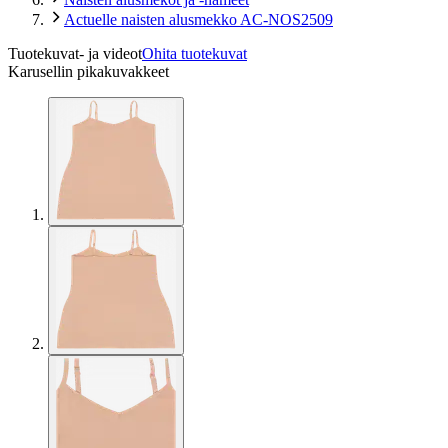
Actuelle naisten alusmekko AC-NOS2509
Tuotekuvat- ja videot
Ohita tuotekuvat
Karusellin pikakuvakkeet