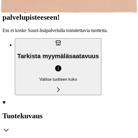
Ilmainen toimitus yli 100 €:n tilauksille
Postin pakettiautomaattiin tai
palvelupisteeseen!
Etu ei koske Suuri‑lisäpalvelulla toimitettavia tuotteita.
Tarkista myymäläsaatavuus
Valitse tuotteen koko
Tuotekuvaus