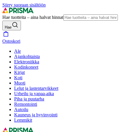
Siirry suoraan sisältöön
Hae tuotteita – aina halvat hinnat
Hae
Ostoskori
Ale
Ajankohtaista
Elektroniikka
Kodinkoneet
Kirjat
Koti
Muoti
Lelut ja lastentarvikkeet
Urheilu ja vapaa-aika
Piha ja puutarha
Remontointi
Autoilu
Kauneus ja hyvinvointi
Lemmikit