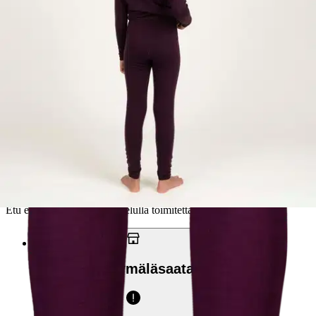
122-128
Valitse toimitustapa
Nouto myymälästä
Toimitus
Ilmainen
Kotiin tai noutopisteeseen
Alk. 0 €
Siirry valitsemaan myymälä
Ilmainen toimitus yli 100 €:n tilauksille
Postin pakettiautomaattiin tai
palvelupisteeseen!
Etu ei koske Suuri‑lisäpalvelulla toimitettavia tuotteita.
Tarkista myymäläsaatavuus