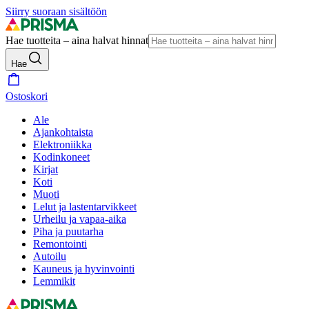
Siirry suoraan sisältöön
Hae tuotteita – aina halvat hinnat
Hae
Ostoskori
Ale
Ajankohtaista
Elektroniikka
Kodinkoneet
Kirjat
Koti
Muoti
Lelut ja lastentarvikkeet
Urheilu ja vapaa-aika
Piha ja puutarha
Remontointi
Autoilu
Kauneus ja hyvinvointi
Lemmikit