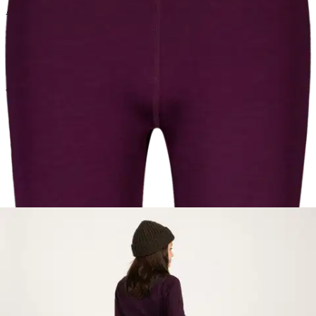
Asiakasomistajahinta
Hinta ilman S-Etukorttia:
49,95 €
Verkkokaupan hinta
Valittu väri:
luumu
luumu
Valittu koko:
Valitse koko
134-140
146-152
158-164