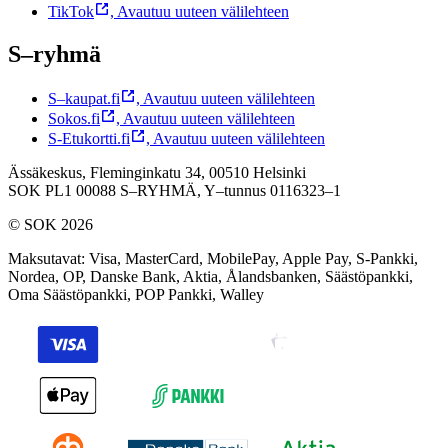
TikTok
,
Avautuu uuteen välilehteen
S–ryhmä
S–kaupat.fi
,
Avautuu uuteen välilehteen
Sokos.fi
,
Avautuu uuteen välilehteen
S-Etukortti.fi
,
Avautuu uuteen välilehteen
Ässäkeskus, Fleminginkatu 34, 00510 Helsinki
SOK PL1 00088 S–RYHMÄ,
Y–tunnus 0116323–1
© SOK 2026
Maksutavat
:
Visa, MasterCard, MobilePay, Apple Pay, S-Pankki,
Nordea, OP, Danske Bank, Aktia, Ålandsbanken, Säästöpankki,
Oma Säästöpankki, POP Pankki, Walley