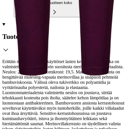
Valitse tuotteen koko
Tuotekuvaus
Erittäin mukavat ja monikäyttöiset lasten kerrastohousut, joka on
valmistettu North Outdoorin suositusta merino-bambumateriaalista.
Neulos: 225 g/m², merinomikroni: 19,5. Materiaalin ulkopinta on
hengittävää mulesing-vapaata merinovillaa ja sisäpuoli pehmeää
bambuviskoosia. Välissä oleva tukiverkko on polyamidia ja
vyötärönauha polyesteriä, nailonia ja elastaania.
Luonnonmateriaaleista valmistettu neulos on joustava, siirtää
tehokkaasti kosteutta pois iholta, säätelee kehon lämpötilaa ja on
luonnostaan antibakteerinen. Bambuvuoren ansiosta kerrastohousut
soveltuvat käytettäväksi myös tuntoherkille, joille kaikki villalaadut
ovat ihoa ärsyttäviä. Sensitive-kerrastohousuissa on joustava
kuminauhavyötärö, istuva ja ihonmyötäinen leikkaus sekä
hiertämättömät saumat. Merinovillakerrasto on täydellinen valinta
talven aktiviteetteihin, kuten hiihtoon, lasketteluun ja retkeilyyn.