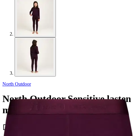
North Outdoor
North Outdoor Sensitive lasten
merinokerraston housut
42,46 €