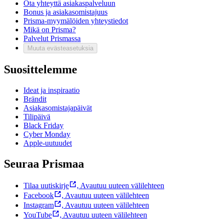
Ota yhteyttä asiakaspalveluun
Bonus ja asiakasomistajuus
Prisma-myymälöiden yhteystiedot
Mikä on Prisma?
Palvelut Prismassa
Muuta evästeasetuksia
Suosittelemme
Ideat ja inspiraatio
Brändit
Asiakasomistajapäivät
Tilipäivä
Black Friday
Cyber Monday
Apple-uutuudet
Seuraa Prismaa
Tilaa uutiskirje
,
Avautuu uuteen välilehteen
Facebook
,
Avautuu uuteen välilehteen
Instagram
,
Avautuu uuteen välilehteen
YouTube
,
Avautuu uuteen välilehteen