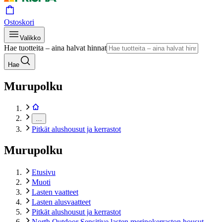
Ostoskori
Valikko
Hae tuotteita – aina halvat hinnat
Hae
Murupolku
…
Pitkät alushousut ja kerrastot
Murupolku
Etusivu
Muoti
Lasten vaatteet
Lasten alusvaatteet
Pitkät alushousut ja kerrastot
North Outdoor Sensitive lasten merinokerraston housut