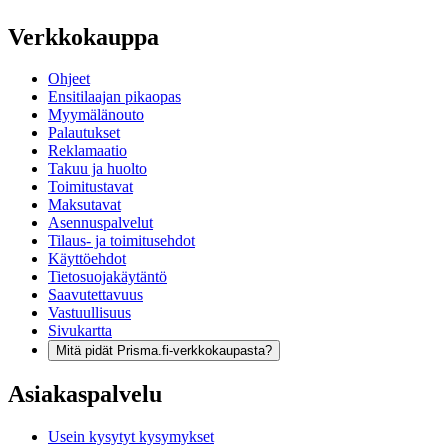
Verkkokauppa
Ohjeet
Ensitilaajan pikaopas
Myymälänouto
Palautukset
Reklamaatio
Takuu ja huolto
Toimitustavat
Maksutavat
Asennuspalvelut
Tilaus- ja toimitusehdot
Käyttöehdot
Tietosuojakäytäntö
Saavutettavuus
Vastuullisuus
Sivukartta
Mitä pidät Prisma.fi-verkkokaupasta?
Asiakaspalvelu
Usein kysytyt kysymykset