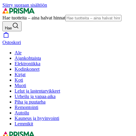
Siirry suoraan sisältöön
Hae tuotteita – aina halvat hinnat
Hae
Ostoskori
Ale
Ajankohtaista
Elektroniikka
Kodinkoneet
Kirjat
Koti
Muoti
Lelut ja lastentarvikkeet
Urheilu ja vapaa-aika
Piha ja puutarha
Remontointi
Autoilu
Kauneus ja hyvinvointi
Lemmikit