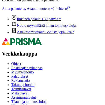
voisi muuten parantaa, anna palautetta.
Anna palautetta
,
Avautuu uuteen välilehteen
Ilmainen palautus 30 päivää.*
Nouto myymälästä ilman toimituskuluja.
Asiakasomistajalle Bonusta jopa 5 %.*
Verkkokauppa
Ohjeet
Ensitilaajan pikaopas
Myymälänouto
Palautukset
Reklamaatio
Takuu ja huolto
Toimitustavat
Maksutavat
Asennuspalvelut
Tilaus- ja toimitusehdot