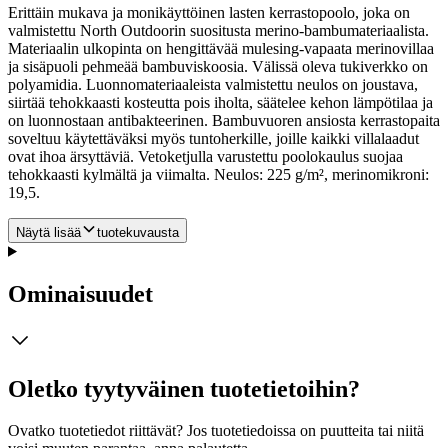
Erittäin mukava ja monikäyttöinen lasten kerrastopoolo, joka on
valmistettu North Outdoorin suositusta merino-bambumateriaalista.
Materiaalin ulkopinta on hengittävää mulesing-vapaata merinovillaa
ja sisäpuoli pehmeää bambuviskoosia. Välissä oleva tukiverkko on
polyamidia. Luonnomateriaaleista valmistettu neulos on joustava,
siirtää tehokkaasti kosteutta pois iholta, säätelee kehon lämpötilaa ja
on luonnostaan antibakteerinen.
Bambuvuoren ansiosta kerrastopaita
soveltuu käytettäväksi myös tuntoherkille, joille kaikki villalaadut
ovat ihoa ärsyttäviä. Vetoketjulla varustettu poolokaulus suojaa
tehokkaasti kylmältä ja viimalta. Neulos: 225 g/m², merinomikroni:
19,5.
Näytä lisää
tuotekuvausta
Ominaisuudet
Oletko tyytyväinen tuotetietoihin?
Ovatko tuotetiedot riittävät? Jos tuotetiedoissa on puutteita tai niitä