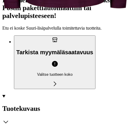
Ilmainen toimitus yli 100 €:n tilauksille
Postin pakettiautomaattiin tai
palvelupisteeseen!
Etu ei koske Suuri‑lisäpalvelulla toimitettavia tuotteita.
Tarkista myymäläsaatavuus
Valitse tuotteen koko
Tuotekuvaus