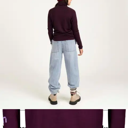
Valittu väri:
luumu
luumu
Valittu koko:
Valitse koko
134-140
146-152
158-164
122-128
Valitse toimitustapa
Nouto myymälästä
Toimitus
Ilmainen
Kotiin tai noutopisteeseen
Alk. 0 €
Siirry valitsemaan myymälä