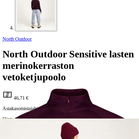
North Outdoor
North Outdoor Sensitive lasten
merinokerraston
vetoketjupoolo
46,71 €
Asiakasomistajahinta
Hinta ilman S-Etukorttia:
54,95 €
Verkkokaupan hinta