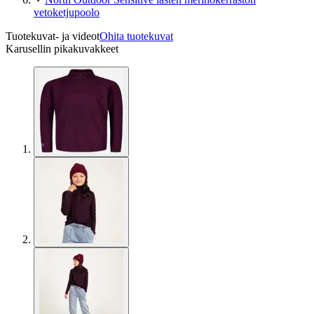
vetoketjupoolo
Tuotekuvat- ja videot
Ohita tuotekuvat
Karusellin pikakuvakkeet