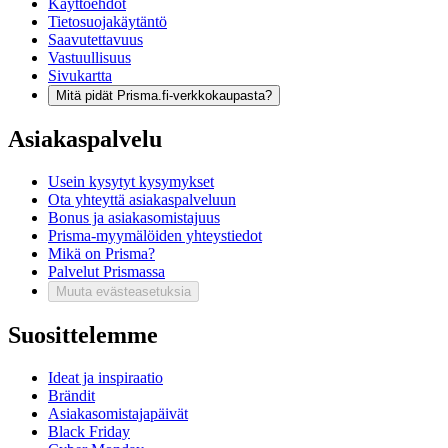
Käyttöehdot
Tietosuojakäytäntö
Saavutettavuus
Vastuullisuus
Sivukartta
Mitä pidät Prisma.fi-verkkokaupasta?
Asiakaspalvelu
Usein kysytyt kysymykset
Ota yhteyttä asiakaspalveluun
Bonus ja asiakasomistajuus
Prisma-myymälöiden yhteystiedot
Mikä on Prisma?
Palvelut Prismassa
Muuta evästeasetuksia
Suosittelemme
Ideat ja inspiraatio
Brändit
Asiakasomistajapäivät
Black Friday