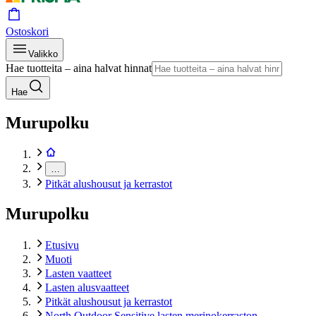
Ostoskori
Valikko
Hae tuotteita – aina halvat hinnat
Hae
Murupolku
…
Pitkät alushousut ja kerrastot
Murupolku
Etusivu
Muoti
Lasten vaatteet
Lasten alusvaatteet
Pitkät alushousut ja kerrastot
North Outdoor Sensitive lasten merinokerraston