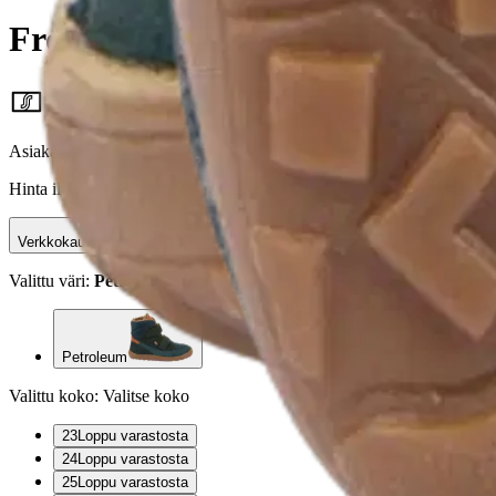
Froddo lasten talvipaljasjalka
84,96 €
Asiakasomistajahinta
Hinta ilman S-Etukorttia:
99,95 €
Verkkokaupan hinta
Valittu väri:
Petroleum
Petroleum
Valittu koko:
Valitse koko
23
Loppu varastosta
24
Loppu varastosta
25
Loppu varastosta