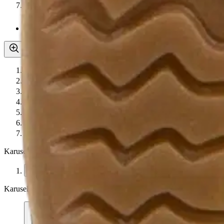
Asiakasomistaja-alennus
-15 %
Avaa kuva suurempana
Avaa kuva suurempana
Avaa kuva suurempana
Avaa kuva suurempana
Avaa kuva suurempana
Avaa kuva suurempana
Avaa kuva suurempana
Karusellin nuolipainikkeet
Seuraava
Karusellin pikakuvakkeet