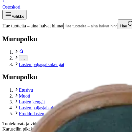
Ostoskori
Valikko
Hae tuotteita – aina halvat hinnat
Hae
Murupolku
…
Lasten paljasjalkakengät
Murupolku
Etusivu
Muoti
Lasten kengät
Lasten paljasjalkakengät
Froddo lasten talvipaljasjalkakenkä UP Tex Winter
Tuotekuvat- ja videot
Ohita tuotekuvat
Karusellin pikakuvakkeet