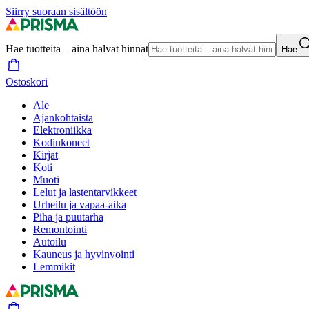
Siirry suoraan sisältöön
Hae tuotteita – aina halvat hinnat
Hae
Ostoskori
Ale
Ajankohtaista
Elektroniikka
Kodinkoneet
Kirjat
Koti
Muoti
Lelut ja lastentarvikkeet
Urheilu ja vapaa-aika
Piha ja puutarha
Remontointi
Autoilu
Kauneus ja hyvinvointi
Lemmikit