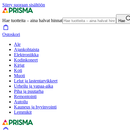
Siirry suoraan sisältöön
Hae tuotteita – aina halvat hinnat
Hae
Ostoskori
Ale
Ajankohtaista
Elektroniikka
Kodinkoneet
Kirjat
Koti
Muoti
Lelut ja lastentarvikkeet
Urheilu ja vapaa-aika
Piha ja puutarha
Remontointi
Autoilu
Kauneus ja hyvinvointi
Lemmikit