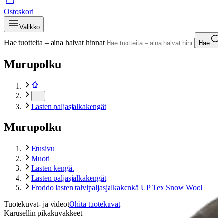
Ostoskori
Valikko
Hae tuotteita – aina halvat hinnat
Hae
Murupolku
…
Lasten paljasjalkakengät
Murupolku
Etusivu
Muoti
Lasten kengät
Lasten paljasjalkakengät
Froddo lasten talvipaljasjalkakenkä UP Tex Snow Wool
Tuotekuvat- ja videot
Ohita tuotekuvat
Karusellin pikakuvakkeet