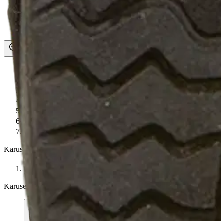
Asiakasomistaja-alennus
-15 %
Avaa kuva suurempana
Avaa kuva suurempana
Avaa kuva suurempana
Avaa kuva suurempana
Avaa kuva suurempana
Avaa kuva suurempana
Avaa kuva suurempana
Karusellin nuolipainikkeet
Seuraava
Karusellin pikakuvakkeet