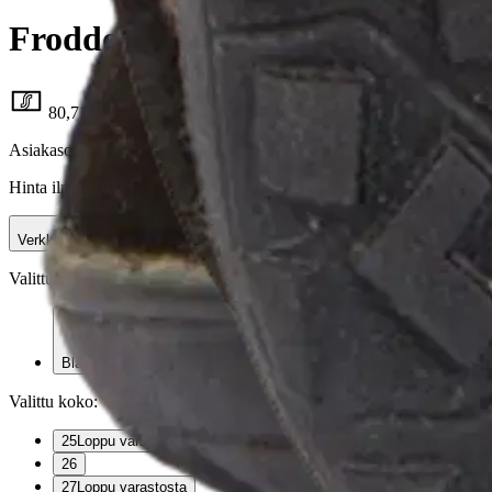
Froddo lasten talvipaljasjalka
80,71 €
Asiakasomistajahinta
Hinta ilman S-Etukorttia:
94,95 €
Verkkokaupan hinta
Valittu väri:
Black
Black
Valittu koko:
Valitse koko
25
Loppu varastosta
26
27
Loppu varastosta