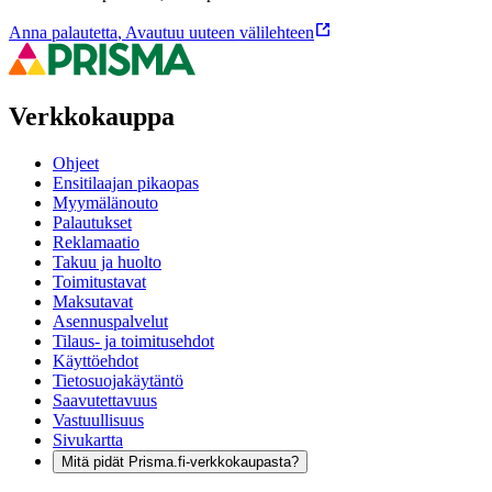
Anna palautetta
,
Avautuu uuteen välilehteen
Verkkokauppa
Ohjeet
Ensitilaajan pikaopas
Myymälänouto
Palautukset
Reklamaatio
Takuu ja huolto
Toimitustavat
Maksutavat
Asennuspalvelut
Tilaus- ja toimitusehdot
Käyttöehdot
Tietosuojakäytäntö
Saavutettavuus
Vastuullisuus
Sivukartta
Mitä pidät Prisma.fi-verkkokaupasta?