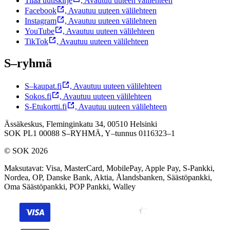
Tilaa uutiskirje
,
Avautuu uuteen välilehteen
Facebook
,
Avautuu uuteen välilehteen
Instagram
,
Avautuu uuteen välilehteen
YouTube
,
Avautuu uuteen välilehteen
TikTok
,
Avautuu uuteen välilehteen
S–ryhmä
S–kaupat.fi
,
Avautuu uuteen välilehteen
Sokos.fi
,
Avautuu uuteen välilehteen
S-Etukortti.fi
,
Avautuu uuteen välilehteen
Ässäkeskus, Fleminginkatu 34, 00510 Helsinki
SOK PL1 00088 S–RYHMÄ,
Y–tunnus 0116323–1
© SOK 2026
Maksutavat
:
Visa, MasterCard, MobilePay, Apple Pay, S-Pankki,
Nordea, OP, Danske Bank, Aktia, Ålandsbanken, Säästöpankki,
Oma Säästöpankki, POP Pankki, Walley