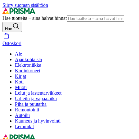
Siirry suoraan sisältöön
Hae tuotteita – aina halvat hinnat
Hae
Ostoskori
Ale
Ajankohtaista
Elektroniikka
Kodinkoneet
Kirjat
Koti
Muoti
Lelut ja lastentarvikkeet
Urheilu ja vapaa-aika
Piha ja puutarha
Remontointi
Autoilu
Kauneus ja hyvinvointi
Lemmikit