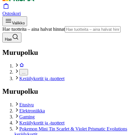
Ostoskori
Valikko
Hae tuotteita – aina halvat hinnat
Hae
Murupolku
…
Keräilykortit ja -tuotteet
Murupolku
Etusivu
Elektroniikka
Gaming
Keräilykortit ja -tuotteet
Pokemon Mini Tin Scarlet & Violet Prismatic Evolutions
keräilykortit