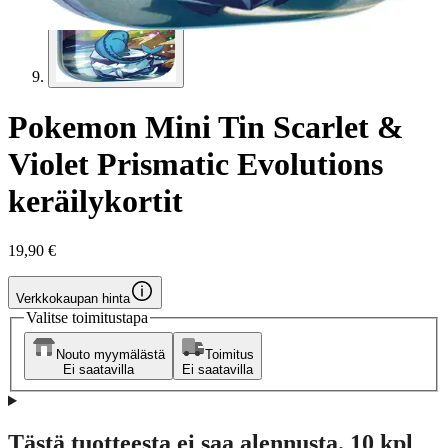
Pokemon Mini Tin Scarlet &
Violet Prismatic Evolutions
keräilykortit
19,90 €
Verkkokaupan hinta
Valitse toimitustapa
Nouto myymälästä
Toimitus
Ei saatavilla
Ei saatavilla
Tästä tuotteesta ei saa alennusta. 10 kpl