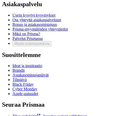
Asiakaspalvelu
Usein kysytyt kysymykset
Ota yhteyttä asiakaspalveluun
Bonus ja asiakasomistajuus
Prisma-myymälöiden yhteystiedot
Mikä on Prisma?
Palvelut Prismassa
Muuta evästeasetuksia
Suosittelemme
Ideat ja inspiraatio
Brändit
Asiakasomistajapäivät
Tilipäivä
Black Friday
Cyber Monday
Apple-uutuudet
Seuraa Prismaa