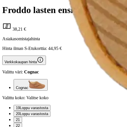
Froddo lasten ensiaskelkenkä B
38,21 €
Asiakasomistajahinta
Hinta ilman S-Etukorttia:
44,95 €
Verkkokaupan hinta
Valittu väri:
Cognac
Cognac
Valittu koko:
Valitse koko
19
Loppu varastosta
20
Loppu varastosta
21
22