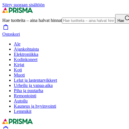
Siirry suoraan sisältöön
Hae tuotteita – aina halvat hinnat
Hae
Ostoskori
Ale
Ajankohtaista
Elektroniikka
Kodinkoneet
Kirjat
Koti
Muoti
Lelut ja lastentarvikkeet
Urheilu ja vapaa-aika
Piha ja puutarha
Remontointi
Autoilu
Kauneus ja hyvinvointi
Lemmikit