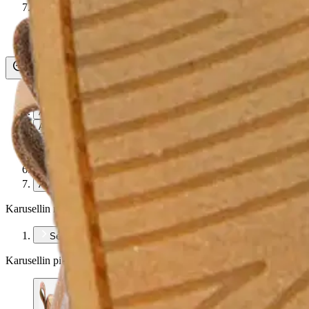
Asiakasomistaja-alennus
-15 %
Avaa kuva suurempana
Avaa kuva suurempana
Avaa kuva suurempana
Avaa kuva suurempana
Avaa kuva suurempana
Avaa kuva suurempana
Avaa kuva suurempana
Karusellin nuolipainikkeet
Seuraava
Karusellin pikakuvakkeet