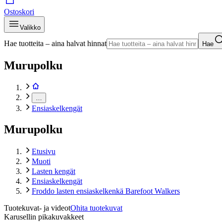
Ostoskori
Valikko
Hae tuotteita – aina halvat hinnat
Hae
Murupolku
…
Ensiaskelkengät
Murupolku
Etusivu
Muoti
Lasten kengät
Ensiaskelkengät
Froddo lasten ensiaskelkenkä Barefoot Walkers
Tuotekuvat- ja videot
Ohita tuotekuvat
Karusellin pikakuvakkeet