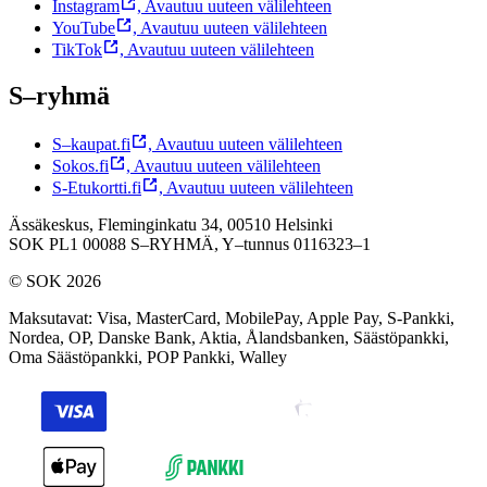
Instagram
,
Avautuu uuteen välilehteen
YouTube
,
Avautuu uuteen välilehteen
TikTok
,
Avautuu uuteen välilehteen
S–ryhmä
S–kaupat.fi
,
Avautuu uuteen välilehteen
Sokos.fi
,
Avautuu uuteen välilehteen
S-Etukortti.fi
,
Avautuu uuteen välilehteen
Ässäkeskus, Fleminginkatu 34, 00510 Helsinki
SOK PL1 00088 S–RYHMÄ,
Y–tunnus 0116323–1
© SOK 2026
Maksutavat
:
Visa, MasterCard, MobilePay, Apple Pay, S-Pankki,
Nordea, OP, Danske Bank, Aktia, Ålandsbanken, Säästöpankki,
Oma Säästöpankki, POP Pankki, Walley