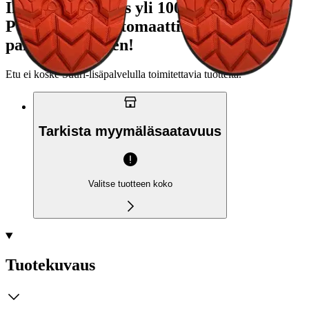
Ilmainen toimitus yli 100 €:n tilauksille
Postin pakettiautomaattiin tai
palvelupisteeseen!
Etu ei koske Suuri‑lisäpalvelulla toimitettavia tuotteita.
Tarkista myymäläsaatavuus
Valitse tuotteen koko
Tuotekuvaus