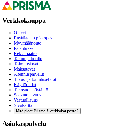
Verkkokauppa
Ohjeet
Ensitilaajan pikaopas
Myymälänouto
Palautukset
Reklamaatio
Takuu ja huolto
Toimitustavat
Maksutavat
Asennuspalvelut
Tilaus- ja toimitusehdot
Käyttöehdot
Tietosuojakäytäntö
Saavutettavuus
Vastuullisuus
Sivukartta
Mitä pidät Prisma.fi-verkkokaupasta?
Asiakaspalvelu