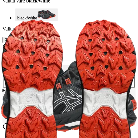
Valittu väri:
black/white
black/white
Valittu koko:
Valitse koko
2
4
5
1.5
4.5
5.5
Koot ovat US kokoja
Valitse toimitustapa
Nouto myymälästä
Toimitus
Ilmainen
Kotiin tai noutopisteeseen
Alk. 0 €
Siirry valitsemaan myymälä
Asics lasten kokotaulukko