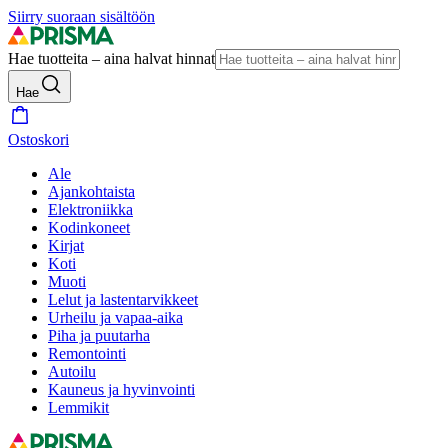
Siirry suoraan sisältöön
Hae tuotteita – aina halvat hinnat
Hae
Ostoskori
Ale
Ajankohtaista
Elektroniikka
Kodinkoneet
Kirjat
Koti
Muoti
Lelut ja lastentarvikkeet
Urheilu ja vapaa-aika
Piha ja puutarha
Remontointi
Autoilu
Kauneus ja hyvinvointi
Lemmikit