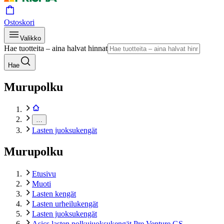
Ostoskori
Valikko
Hae tuotteita – aina halvat hinnat
Hae
Murupolku
…
Lasten juoksukengät
Murupolku
Etusivu
Muoti
Lasten kengät
Lasten urheilukengät
Lasten juoksukengät
Asics lasten polkujuoksukengät Pre Venture GS