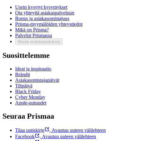
Usein kysytyt kysymykset
Ota yhteyttä asiakaspalveluun
Bonus ja asiakasomistajuus
Prisma-myymälöiden yhteystiedot
Mikä on Prisma?
Palvelut Prismassa
Muuta evästeasetuksia
Suosittelemme
Ideat ja inspiraatio
Brändit
Asiakasomistajapäivät
Tilipäivä
Black Friday
Cyber Monday
Apple-uutuudet
Seuraa Prismaa
Tilaa uutiskirje
,
Avautuu uuteen välilehteen
Facebook
,
Avautuu uuteen välilehteen