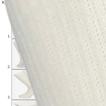
Karusellin pikakuvakkeet