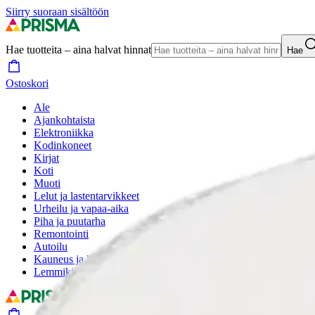
Siirry suoraan sisältöön
Hae tuotteita – aina halvat hinnat
Hae
Ostoskori
Ale
Ajankohtaista
Elektroniikka
Kodinkoneet
Kirjat
Koti
Muoti
Lelut ja lastentarvikkeet
Urheilu ja vapaa-aika
Piha ja puutarha
Remontointi
Autoilu
Kauneus ja hyvinvointi
Lemmikit