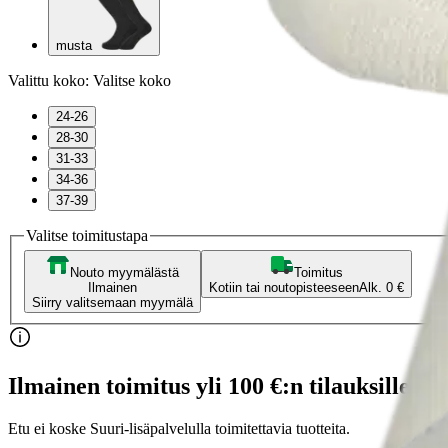
musta
Valittu koko:
Valitse koko
24-26
28-30
31-33
34-36
37-39
Valitse toimitustapa
Nouto myymälästä
Toimitus
Ilmainen
Kotiin tai noutopisteeseen
Alk. 0 €
Siirry valitsemaan myymälä
Ilmainen toimitus yli 100 €:n tilauksille Po
Etu ei koske Suuri‑lisäpalvelulla toimitettavia tuotteita.