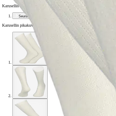
Karusellin nuolipainikkeet
Seuraava
Karusellin pikakuvakkeet