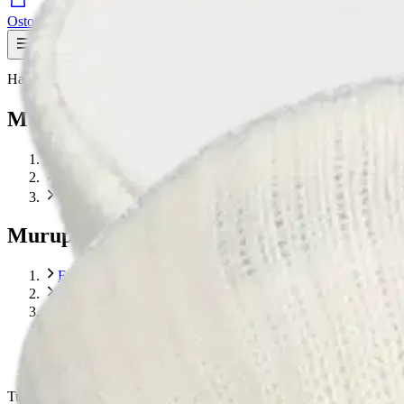
Ostoskori
Valikko
Hae tuotteita – aina halvat hinnat
Hae
Murupolku
…
Sukat
Murupolku
Etusivu
Muoti
Lasten vaatteet
Lasten alusvaatteet
Sukat
Sukkamestarit Lasten merinovillaiset ulkoilusukat 76832
Tuotekuvat- ja videot
Ohita tuotekuvat