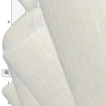
Asiakasomistaja-alennus
-15 %
Avaa kuva suurempana
Avaa kuva suurempana
Avaa kuva suurempana
Avaa kuva suurempana
Avaa kuva suurempana