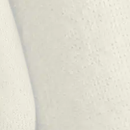
laiset ulkoilusukat 76832