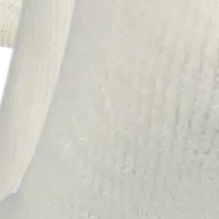
stin pakettiautomaattiin tai palvelupisteesee