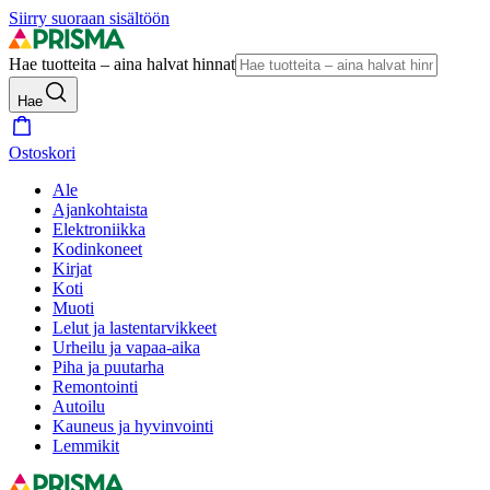
Siirry suoraan sisältöön
Hae tuotteita – aina halvat hinnat
Hae
Ostoskori
Ale
Ajankohtaista
Elektroniikka
Kodinkoneet
Kirjat
Koti
Muoti
Lelut ja lastentarvikkeet
Urheilu ja vapaa-aika
Piha ja puutarha
Remontointi
Autoilu
Kauneus ja hyvinvointi
Lemmikit