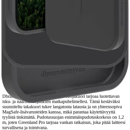
Avainominaisuudet
Suojaa iskuilta ja naarmuilta
Tukee langatonta latausta
Yhteensopiva MagSafe-tarvikkeiden kanssa
Pudotussuojakorkeus 1,2 m
Valmistettu 100 % kierrätetyistä materiaaleista
Tuotekuvaus
Dbramante1928:n Greenland Pro -suojakuori tarjoaa luotettavan
isku- ja naarmusuojauksen matkapuhelimellesi. Tämä kestäväksi
suunniteltu takakuori tukee langatonta latausta ja on yhteensopiva
MagSafe-lisävarusteiden kanssa, mikä parantaa käytettävyyttä
tyylistä tinkimättä. Pudotussuojan enimmäispudotuskorkeus on 1,2
m, joten Greenland Pro tarjoaa vankan ratkaisun, joka pitää laitteesi
turvallisena ja toimivana.