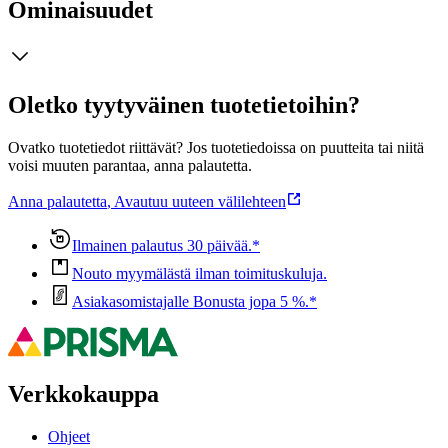
Ominaisuudet
Oletko tyytyväinen tuotetietoihin?
Ovatko tuotetiedot riittävät? Jos tuotetiedoissa on puutteita tai niitä
voisi muuten parantaa, anna palautetta.
Anna palautetta
,
Avautuu uuteen välilehteen
Ilmainen palautus 30 päivää.*
Nouto myymälästä ilman toimituskuluja.
Asiakasomistajalle Bonusta jopa 5 %.*
Verkkokauppa
Ohjeet