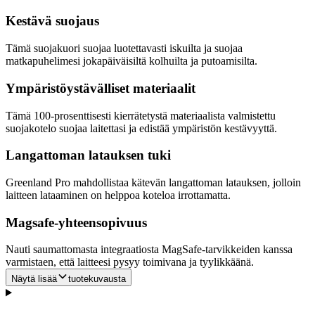
Kestävä suojaus
Tämä suojakuori suojaa luotettavasti iskuilta ja suojaa
matkapuhelimesi jokapäiväisiltä kolhuilta ja putoamisilta.
Ympäristöystävälliset materiaalit
Tämä 100-prosenttisesti kierrätetystä materiaalista valmistettu
suojakotelo suojaa laitettasi ja edistää ympäristön kestävyyttä.
Langattoman latauksen tuki
Greenland Pro mahdollistaa kätevän langattoman latauksen, jolloin
laitteen lataaminen on helppoa koteloa irrottamatta.
Magsafe-yhteensopivuus
Nauti saumattomasta integraatiosta MagSafe-tarvikkeiden kanssa
varmistaen, että laitteesi pysyy toimivana ja tyylikkäänä.
Näytä lisää
tuotekuvausta