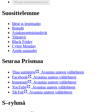
Muuta evästeasetuksia
Suosittelemme
Ideat ja inspiraatio
Brändit
Asiakasomistajapäivät
Tilipäivä
Black Friday
Cyber Monday
Apple-uutuudet
Seuraa Prismaa
Tilaa uutiskirje
,
Avautuu uuteen välilehteen
Facebook
,
Avautuu uuteen välilehteen
Instagram
,
Avautuu uuteen välilehteen
YouTube
,
Avautuu uuteen välilehteen
TikTok
,
Avautuu uuteen välilehteen
S–ryhmä