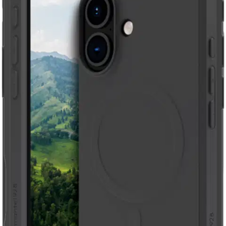
Valitse toimitustapa
Nouto myymälästä
Toimitus
Ilmainen
Kotiin tai noutopisteeseen
Alk. 0 €
Siirry valitsemaan myymälä
Ilmainen toimitus yli 100 €:n tilauksille
Postin pakettiautomaattiin tai
palvelupisteeseen!
Etu ei koske Suuri‑lisäpalvelulla toimitettavia tuotteita.
Tarkista myymäläsaatavuus