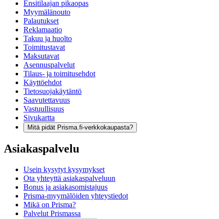
Ensitilaajan pikaopas
Myymälänouto
Palautukset
Reklamaatio
Takuu ja huolto
Toimitustavat
Maksutavat
Asennuspalvelut
Tilaus- ja toimitusehdot
Käyttöehdot
Tietosuojakäytäntö
Saavutettavuus
Vastuullisuus
Sivukartta
Mitä pidät Prisma.fi-verkkokaupasta?
Asiakaspalvelu
Usein kysytyt kysymykset
Ota yhteyttä asiakaspalveluun
Bonus ja asiakasomistajuus
Prisma-myymälöiden yhteystiedot
Mikä on Prisma?
Palvelut Prismassa