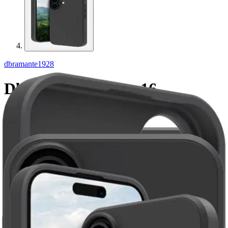
dbramante1928
Dbramante iPhone 16
Greenland Pro MagSafe
suojakuori, musta
21,21 €
Asiakasomistajahinta
Hinta ilman S-Etukorttia:
24,95 €
Verkkokaupan hinta