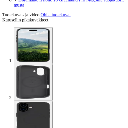
musta
Tuotekuvat- ja videot
Ohita tuotekuvat
Karusellin pikakuvakkeet