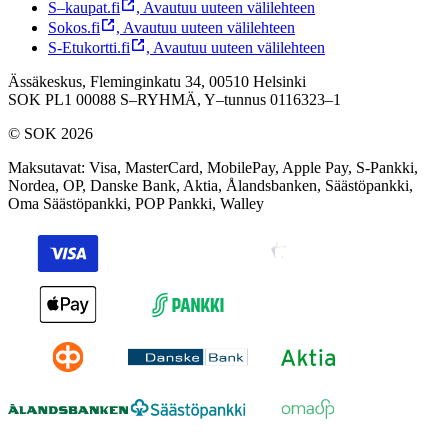
S–kaupat.fi
,
Avautuu uuteen välilehteen
Sokos.fi
,
Avautuu uuteen välilehteen
S-Etukortti.fi
,
Avautuu uuteen välilehteen
Ässäkeskus, Fleminginkatu 34, 00510 Helsinki
SOK PL1 00088 S–RYHMÄ,
Y–tunnus 0116323–1
© SOK 2026
Maksutavat
:
Visa, MasterCard, MobilePay, Apple Pay, S-Pankki,
Nordea, OP, Danske Bank, Aktia, Ålandsbanken, Säästöpankki,
Oma Säästöpankki, POP Pankki, Walley