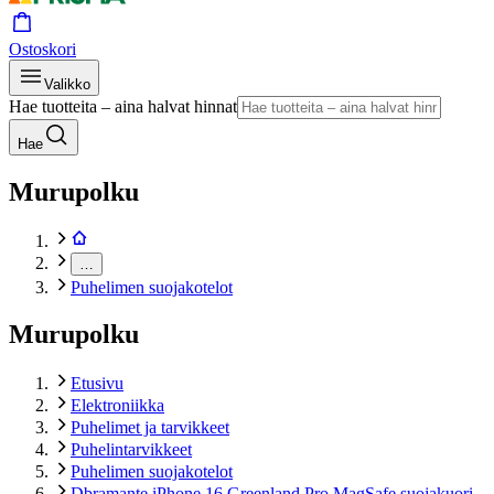
Ostoskori
Valikko
Hae tuotteita – aina halvat hinnat
Hae
Murupolku
…
Puhelimen suojakotelot
Murupolku
Etusivu
Elektroniikka
Puhelimet ja tarvikkeet
Puhelintarvikkeet
Puhelimen suojakotelot
Dbramante iPhone 16 Greenland Pro MagSafe suojakuori,