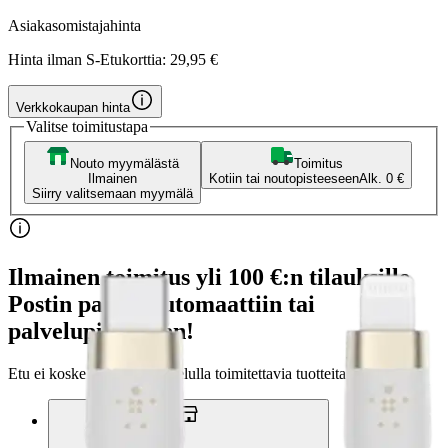
Asiakasomistajahinta
Hinta ilman S-Etukorttia:
29,95 €
Verkkokaupan hinta
Valitse toimitustapa
Nouto myymälästä
Toimitus
Ilmainen
Kotiin tai noutopisteeseen
Alk. 0 €
Siirry valitsemaan myymälä
Ilmainen toimitus yli 100 €:n tilauksille
Postin pakettiautomaattiin tai
palvelupisteeseen!
Etu ei koske Suuri‑lisäpalvelulla toimitettavia tuotteita.