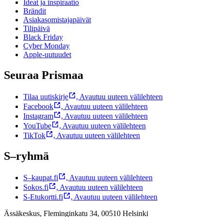
Ideat ja inspiraatio
Brändit
Asiakasomistajapäivät
Tilipäivä
Black Friday
Cyber Monday
Apple-uutuudet
Seuraa Prismaa
Tilaa uutiskirje
,
Avautuu uuteen välilehteen
Facebook
,
Avautuu uuteen välilehteen
Instagram
,
Avautuu uuteen välilehteen
YouTube
,
Avautuu uuteen välilehteen
TikTok
,
Avautuu uuteen välilehteen
S–ryhmä
S–kaupat.fi
,
Avautuu uuteen välilehteen
Sokos.fi
,
Avautuu uuteen välilehteen
S-Etukortti.fi
,
Avautuu uuteen välilehteen
Ässäkeskus, Fleminginkatu 34, 00510 Helsinki