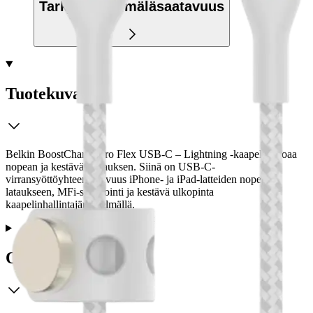
Tarkista myymäläsaatavuus
Tuotekuvaus
Belkin BoostCharge Pro Flex USB-C – Lightning -kaapeli tarjoaa
nopean ja kestävän latauksen. Siinä on USB-C-
virransyöttöyhteensopivuus iPhone- ja iPad-latteiden nopeaan
lataukseen, MFi-sertifiointi ja kestävä ulkopinta
kaapelinhallintajärjestelmällä.
Ominaisuudet