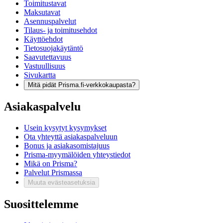
Toimitustavat
Maksutavat
Asennuspalvelut
Tilaus- ja toimitusehdot
Käyttöehdot
Tietosuojakäytäntö
Saavutettavuus
Vastuullisuus
Sivukartta
Mitä pidät Prisma.fi-verkkokaupasta?
Asiakaspalvelu
Usein kysytyt kysymykset
Ota yhteyttä asiakaspalveluun
Bonus ja asiakasomistajuus
Prisma-myymälöiden yhteystiedot
Mikä on Prisma?
Palvelut Prismassa
Muuta evästeasetuksia
Suosittelemme