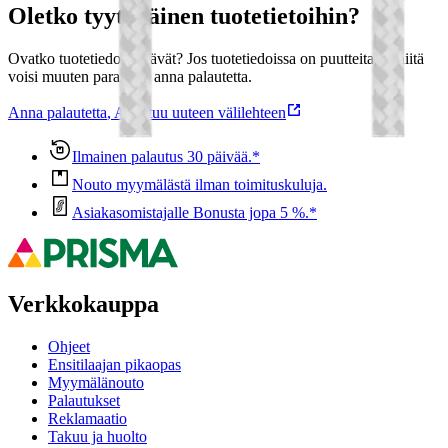
Oletko tyytyväinen tuotetietoihin?
Ovatko tuotetiedot riittävät? Jos tuotetiedoissa on puutteita tai niitä
voisi muuten parantaa, anna palautetta.
Anna palautetta
,
Avautuu uuteen välilehteen
Ilmainen palautus 30 päivää.*
Nouto myymälästä ilman toimituskuluja.
Asiakasomistajalle Bonusta jopa 5 %.*
Verkkokauppa
Ohjeet
Ensitilaajan pikaopas
Myymälänouto
Palautukset
Reklamaatio
Takuu ja huolto