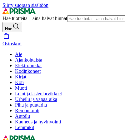
Siirry suoraan sisältöön
Hae tuotteita – aina halvat hinnat
Hae
Ostoskori
Ale
Ajankohtaista
Elektroniikka
Kodinkoneet
Kirjat
Koti
Muoti
Lelut ja lastentarvikkeet
Urheilu ja vapaa-aika
Piha ja puutarha
Remontointi
Autoilu
Kauneus ja hyvinvointi
Lemmikit