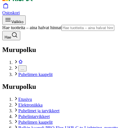
Ostoskori
Valikko
Hae tuotteita – aina halvat hinnat
Hae
Murupolku
…
Puhelimen kaapelit
Murupolku
Etusivu
Elektroniikka
Puhelimet ja tarvikkeet
Puhelintarvikkeet
Puhelimen kaapelit
Belkin kaapeli PRO Flex USB-C to Lightning, punottu