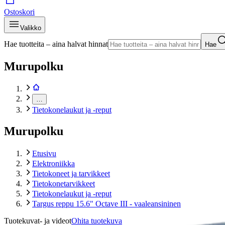
Ostoskori
Valikko
Hae tuotteita – aina halvat hinnat
Hae
Murupolku
…
Tietokonelaukut ja -reput
Murupolku
Etusivu
Elektroniikka
Tietokoneet ja tarvikkeet
Tietokonetarvikkeet
Tietokonelaukut ja -reput
Targus reppu 15.6" Octave III - vaaleansininen
Tuotekuvat- ja videot
Ohita tuotekuva