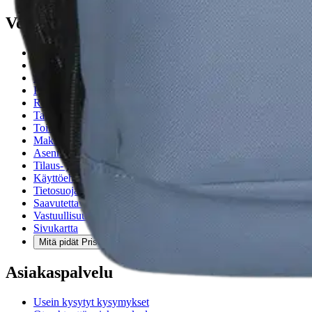
Verkkokauppa
Ohjeet
Ensitilaajan pikaopas
Myymälänouto
Palautukset
Reklamaatio
Takuu ja huolto
Toimitustavat
Maksutavat
Asennuspalvelut
Tilaus- ja toimitusehdot
Käyttöehdot
Tietosuojakäytäntö
Saavutettavuus
Vastuullisuus
Sivukartta
Mitä pidät Prisma.fi-verkkokaupasta?
Asiakaspalvelu
Usein kysytyt kysymykset