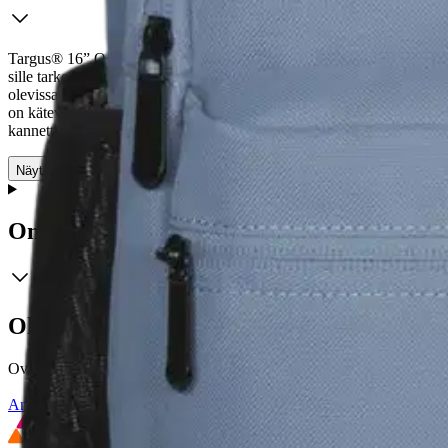
Targus® 16” Octave III on tyylikäs, toimiva ja kevyt reppu, jossa on u
sille tarkoitetussa taskussa repun pääosiossa ja puolestaan muistiinpan
olevissa verkkotaskuissa kulkee kaksi vesipulloa helposti heti saatavil
on kätevä läpivienti johtoa varten esim. ladataksesi puhelintasi power
kannettavan tietokoneen ja muiden päivittäisten tavaroiden helppoon k
Näytä lisää
tuotekuvausta
Ominaisuudet
Oletko tyytyväinen tuotetietoihin?
Ovatko tuotetiedot riittävät? Jos tuotetiedoissa on puutteita tai niitä v
Anna palautetta
,
Avautuu uuteen välilehteen