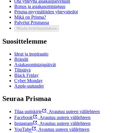
Ota yhteyttä asiakaspalveluun
Bonus ja asiakasomistajuus
Prisma-myymälöiden yhteystiedot
Mikä on Prisma?
Palvelut Prismassa
Muuta evästeasetuksia
Suosittelemme
Ideat ja inspiraatio
Brändit
Asiakasomistajapäivät
Tilipäivä
Black Friday
Cyber Monday
Apple-uutuudet
Seuraa Prismaa
Tilaa uutiskirje
,
Avautuu uuteen välilehteen
Facebook
,
Avautuu uuteen välilehteen
Instagram
,
Avautuu uuteen välilehteen
YouTube
,
Avautuu uuteen välilehteen