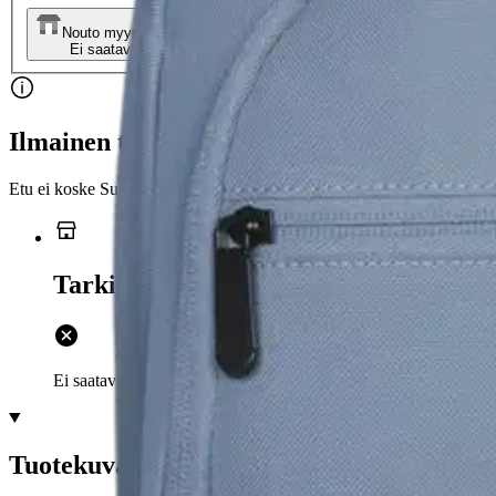
Nouto myymälästä
Toimitus
Ei saatavilla
Ei saatavilla
Ilmainen toimitus yli 100 €:n tilauksille Po
Etu ei koske Suuri‑lisäpalvelulla toimitettavia tuotteita.
Tarkista myymäläsaatavuus
Ei saatavilla
Tuotekuvaus