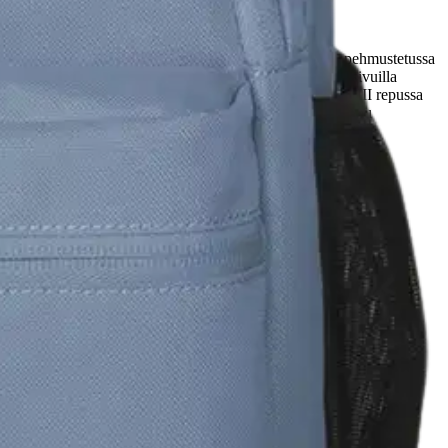
tilan päivän tarpeisiin. Tietokoneesi on hyvässä suojassa pehmustetussa
etjullisessa etutaskussa on tilaa muille tarvikkeille ja sivuilla
käpaneelilla varustettua reppua on mukava kantaa. Octave III repussa
yt, mukava ja toiminnallinen Octave III on täydellinen reppu