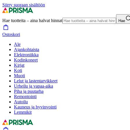
Siirry suoraan sisältöön
Hae tuotteita – aina halvat hinnat
Hae
Ostoskori
Ale
Ajankohtaista
Elektroniikka
Kodinkoneet
Kirjat
Koti
Muoti
Lelut ja lastentarvikkeet
Urheilu ja vapaa-aika
Piha ja puutarha
Remontointi
Autoilu
Kauneus ja hyvinvointi
Lemmikit