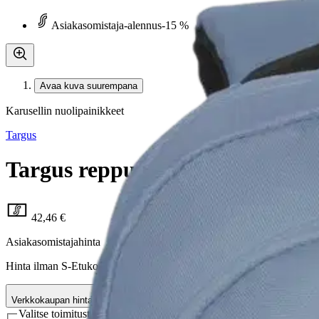
Asiakasomistaja-alennus
-15 %
Avaa kuva suurempana
Karusellin nuolipainikkeet
Targus
Targus reppu 15.6" Octave III -
42,46 €
Asiakasomistajahinta
Hinta ilman S-Etukorttia:
49,95 €
Verkkokaupan hinta
Valitse toimitustapa