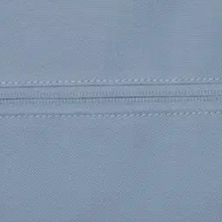
stin pakettiautomaattiin tai palvelupisteesee