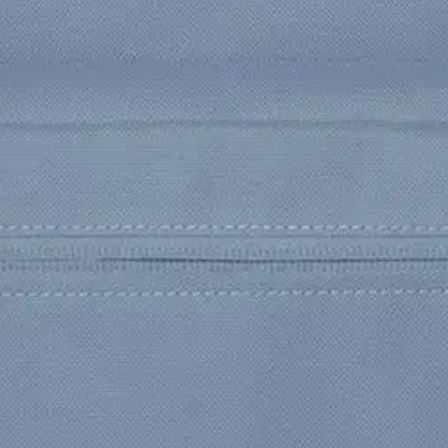
seita taskuja tarvikkeille ja jonka 22L kokonaistilavuus tarjoaa reilun 
ovälineet pysyvät hyvässä järjestyksessä omassa osiossaan. Kahdessa vetok
la.
Pehmustetuilla olkahihnoilla ja verkkopintaisella, pehmustetulla sel
 bank virtalähteen avulla samalla, kun olet liikkeessä. Tilava, mutta kev
uljettamiseen tyylikkäästi.
oisi muuten parantaa, anna palautetta.