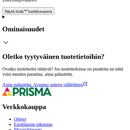
Näytä lisää
tuotekuvausta
Ominaisuudet
Oletko tyytyväinen tuotetietoihin?
Ovatko tuotetiedot riittävät? Jos tuotetiedoissa on puutteita tai niitä
voisi muuten parantaa, anna palautetta.
Anna palautetta
,
Avautuu uuteen välilehteen
Verkkokauppa
Ohjeet
Ensitilaajan pikaopas
Myymälänouto