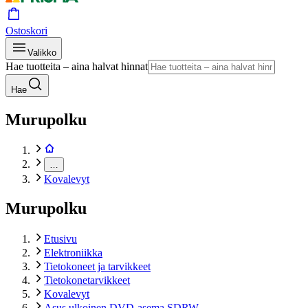
Ostoskori
Valikko
Hae tuotteita – aina halvat hinnat
Hae
Murupolku
…
Kovalevyt
Murupolku
Etusivu
Elektroniikka
Tietokoneet ja tarvikkeet
Tietokonetarvikkeet
Kovalevyt
Asus ulkoinen DVD-asema SDRW