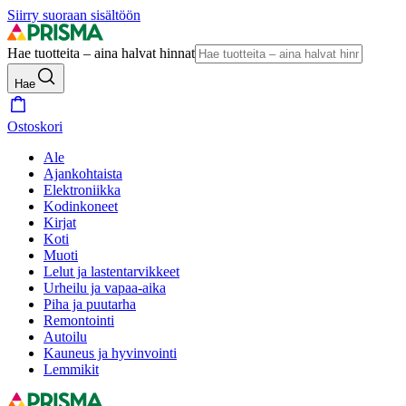
Siirry suoraan sisältöön
Hae tuotteita – aina halvat hinnat
Hae
Ostoskori
Ale
Ajankohtaista
Elektroniikka
Kodinkoneet
Kirjat
Koti
Muoti
Lelut ja lastentarvikkeet
Urheilu ja vapaa-aika
Piha ja puutarha
Remontointi
Autoilu
Kauneus ja hyvinvointi
Lemmikit