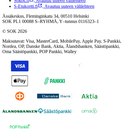
Sokos.fi
,
Avautuu uuteen välilehteen
S-Etukortti.fi
,
Avautuu uuteen välilehteen
Ässäkeskus, Fleminginkatu 34, 00510 Helsinki
SOK PL1 00088 S–RYHMÄ,
Y–tunnus 0116323–1
© SOK 2026
Maksutavat
:
Visa, MasterCard, MobilePay, Apple Pay, S-Pankki,
Nordea, OP, Danske Bank, Aktia, Ålandsbanken, Säästöpankki,
Oma Säästöpankki, POP Pankki, Walley