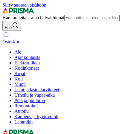
Siirry suoraan sisältöön
Hae tuotteita – aina halvat hinnat
Hae
Ostoskori
Ale
Ajankohtaista
Elektroniikka
Kodinkoneet
Kirjat
Koti
Muoti
Lelut ja lastentarvikkeet
Urheilu ja vapaa-aika
Piha ja puutarha
Remontointi
Autoilu
Kauneus ja hyvinvointi
Lemmikit