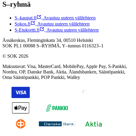
S–ryhmä
S–kaupat.fi
,
Avautuu uuteen välilehteen
Sokos.fi
,
Avautuu uuteen välilehteen
S-Etukortti.fi
,
Avautuu uuteen välilehteen
Ässäkeskus, Fleminginkatu 34, 00510 Helsinki
SOK PL1 00088 S–RYHMÄ,
Y–tunnus 0116323–1
© SOK 2026
Maksutavat
:
Visa, MasterCard, MobilePay, Apple Pay, S-Pankki,
Nordea, OP, Danske Bank, Aktia, Ålandsbanken, Säästöpankki,
Oma Säästöpankki, POP Pankki, Walley