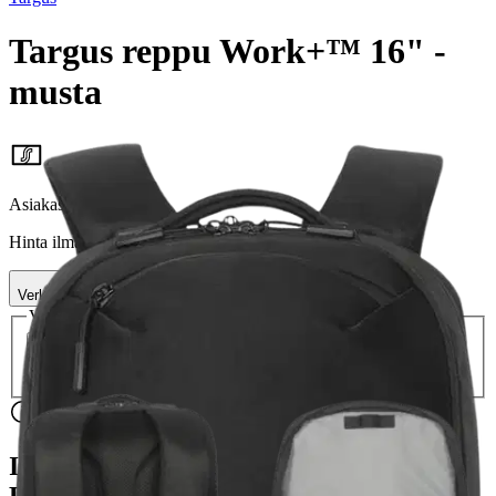
Targus reppu Work+™ 16" -
musta
67,96 €
Asiakasomistajahinta
Hinta ilman S-Etukorttia:
79,95 €
Verkkokaupan hinta
Valitse toimitustapa
Nouto myymälästä
Toimitus
Ei saatavilla
Ei saatavilla
Ilmainen toimitus yli 100 €:n tilauksille