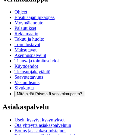
Ohjeet
Ensitilaajan pikaopas
Myymälänouto
Palautukset
Reklamaatio
Takuu ja huolto
Toimitustavat
Maksutavat
Asennuspalvelut
Tilaus- ja toimitusehdot
Käyttöehdot
Tietosuojakäytäntö
Saavutettavuus
Vastuullisuus
Sivukartta
Mitä pidät Prisma.fi-verkkokaupasta?
Asiakaspalvelu
Usein kysytyt kysymykset
Ota yhteyttä asiakaspalveluun
Bonus ja asiakasomistajuus