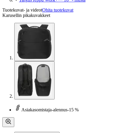
Tuotekuvat- ja videot
Ohita tuotekuvat
Karusellin pikakuvakkeet
Asiakasomistaja-alennus
-15 %