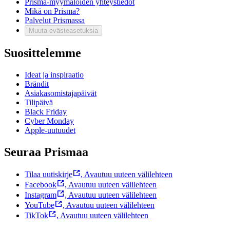
Prisma-myymälöiden yhteystiedot
Mikä on Prisma?
Palvelut Prismassa
Muuta evästeasetuksia
Suosittelemme
Ideat ja inspiraatio
Brändit
Asiakasomistajapäivät
Tilipäivä
Black Friday
Cyber Monday
Apple-uutuudet
Seuraa Prismaa
Tilaa uutiskirje
,
Avautuu uuteen välilehteen
Facebook
,
Avautuu uuteen välilehteen
Instagram
,
Avautuu uuteen välilehteen
YouTube
,
Avautuu uuteen välilehteen
TikTok
,
Avautuu uuteen välilehteen