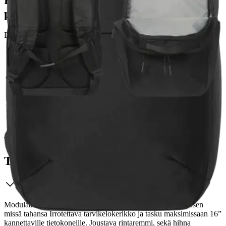
Postin pakettiautomaattiin tai
palvelupisteeseen!
Etu ei koske Suuri‑lisäpalvelulla toimitettavia tuotteita.
Tarkista myymäläsaatavuus
Ei saatavilla
Tuotekuvaus
Modulaarinen muotoilu mahdollistaa monipuolisen kantamisen
missä tahansa Irrotettava tarvikelokerikko ja tasku maksimissaan 16”
kannettaville tietokoneille. Joustava rintaremmi, sekä hihna