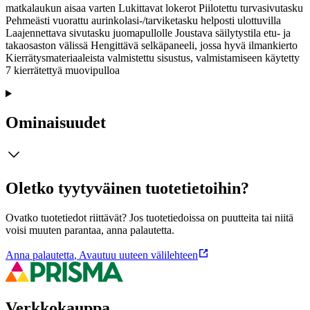
matkalaukun aisaa varten Lukittavat lokerot Piilotettu turvasivutasku
Pehmeästi vuorattu aurinkolasi-/tarviketasku helposti ulottuvilla
Laajennettava sivutasku juomapullolle Joustava säilytystila etu- ja
takaosaston välissä Hengittävä selkäpaneeli, jossa hyvä ilmankierto
Kierrätysmateriaaleista valmistettu sisustus, valmistamiseen käytetty
7 kierrätettyä muovipulloa
Ominaisuudet
Oletko tyytyväinen tuotetietoihin?
Ovatko tuotetiedot riittävät? Jos tuotetiedoissa on puutteita tai niitä
voisi muuten parantaa, anna palautetta.
Anna palautetta
,
Avautuu uuteen välilehteen
Verkkokauppa