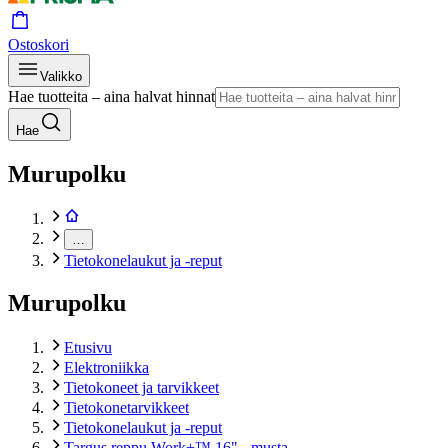
Ostoskori
Valikko
Hae tuotteita – aina halvat hinnat
Hae
Murupolku
…
Tietokonelaukut ja -reput
Murupolku
Etusivu
Elektroniikka
Tietokoneet ja tarvikkeet
Tietokonetarvikkeet
Tietokonelaukut ja -reput
Targus reppu Work+™ 16" - musta