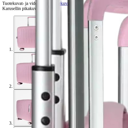
Tuotekuvat- ja videot
Ohita tuotekuvat
Karusellin pikakuvakkeet