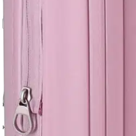
Asiakasomistaja-alennus
-15 %
Avaa kuva suurempana
Avaa kuva suurempana
Avaa kuva suurempana
Avaa kuva suurempana
Avaa kuva suurempana
Avaa kuva suurempana
Avaa kuva suurempana
Avaa kuva suurempana
Avaa kuva suurempana
Avaa kuva suurempana
Karusellin nuolipainikkeet
Seuraava
Karusellin pikakuvakkeet