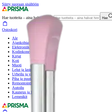
Siirry suoraan sisältöön
Hae tuotteita – aina halvat hinnat
Hae
Ostoskori
Ale
Ajankohtaista
Elektroniikka
Kodinkoneet
Kirjat
Koti
Muoti
Lelut ja lastentarvikkeet
Urheilu ja vapaa-aika
Piha ja puutarha
Remontointi
Autoilu
Kauneus ja hyvinvointi
Lemmikit