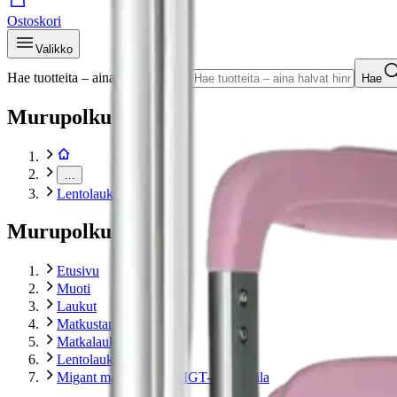
Ostoskori
Valikko
Hae tuotteita – aina halvat hinnat
Hae
Murupolku
…
Lentolaukut
Murupolku
Etusivu
Muoti
Laukut
Matkustaminen
Matkalaukut
Lentolaukut
Migant matkalaukku MGT-30 20" lila