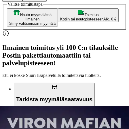
Valitse toimitustapa
Nouto myymälästä
Toimitus
Ilmainen
Kotiin tai noutopisteeseen
Alk. 0 €
Siirry valitsemaan myymälä
Ilmainen toimitus yli 100 €:n tilauksille
Postin pakettiautomaattiin tai
palvelupisteeseen!
Etu ei koske Suuri‑lisäpalvelulla toimitettavia tuotteita.
Tarkista myymäläsaatavuus