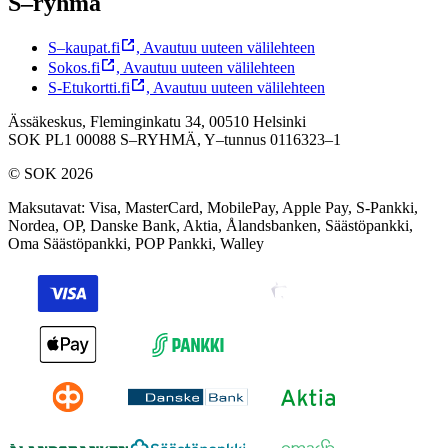
S–ryhmä
S–kaupat.fi
,
Avautuu uuteen välilehteen
Sokos.fi
,
Avautuu uuteen välilehteen
S-Etukortti.fi
,
Avautuu uuteen välilehteen
Ässäkeskus, Fleminginkatu 34, 00510 Helsinki
SOK PL1 00088 S–RYHMÄ,
Y–tunnus 0116323–1
© SOK 2026
Maksutavat
:
Visa, MasterCard, MobilePay, Apple Pay, S-Pankki,
Nordea, OP, Danske Bank, Aktia, Ålandsbanken, Säästöpankki,
Oma Säästöpankki, POP Pankki, Walley