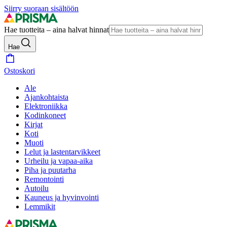
Siirry suoraan sisältöön
Hae tuotteita – aina halvat hinnat
Hae
Ostoskori
Ale
Ajankohtaista
Elektroniikka
Kodinkoneet
Kirjat
Koti
Muoti
Lelut ja lastentarvikkeet
Urheilu ja vapaa-aika
Piha ja puutarha
Remontointi
Autoilu
Kauneus ja hyvinvointi
Lemmikit