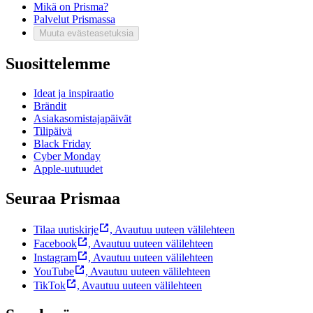
Mikä on Prisma?
Palvelut Prismassa
Muuta evästeasetuksia
Suosittelemme
Ideat ja inspiraatio
Brändit
Asiakasomistajapäivät
Tilipäivä
Black Friday
Cyber Monday
Apple-uutuudet
Seuraa Prismaa
Tilaa uutiskirje
,
Avautuu uuteen välilehteen
Facebook
,
Avautuu uuteen välilehteen
Instagram
,
Avautuu uuteen välilehteen
YouTube
,
Avautuu uuteen välilehteen
TikTok
,
Avautuu uuteen välilehteen