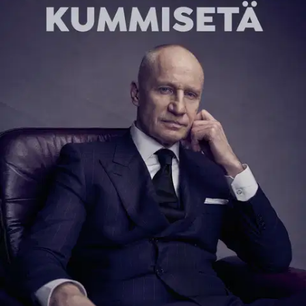
Tuotekuvaus
Tosielämän gangsteritarina Tallinnan pimeiltä kujilta. 90-luvun alun
Viro oli ”rosvojen Riviera”, jota ryösti ja hallitsi venäläinen mafia –
kunnes Tallinnan kaduilla ja nyrkkeilysaleilla kasvanut Meelis Lao
otti ohjat käsiinsä.
Miltä tuntuu tulla ammutuksi, ei kerran tai
kahdesti, vaan seitsemän kertaa? Kuinka pukeutua lounaalle
oligarkin kanssa – valitako istuva puku vai sellainen, jonka alle
mahtuu myös luotiliivi? Huipulle päästäkseen on tehtävä kovasti
töitä, mutta siellä pysyminen vasta töitä vaatiikin.
Muistelmateoksessaan Viron mafian kummisetä Meelis Lao kertoo
elämästään 90-luvun Virossa ja Venäjällä, loistokkaan likaisessa ja
gangsterien hallitsemassa maailmassa. Hän tarjoaa ainutlaatuisen
näkökulman Venäjän mafiaan ja kertoo, miten hallituksen ja
rikollispomojen väliset siteet, salaiset sopimukset ja kulissien takaiset
vedätykset muovasivat myös Vladimir Putinin nousua valtaan.
Meelis Lao (s. 1966) on virolainen liikemies ja entinen
järjestäytyneen rikollisuuden johtohahmo, joka puhuu sujuvasti
myös suomea.
Näytä lisää
tuotekuvausta