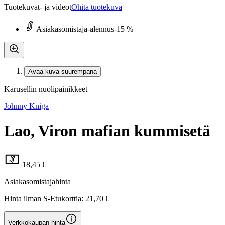
Tuotekuvat- ja videot
Ohita tuotekuva
Asiakasomistaja-alennus
-15 %
Avaa kuva suurempana
Karusellin nuolipainikkeet
Johnny Kniga
Lao, Viron mafian kummisetä
18,45 €
Asiakasomistajahinta
Hinta ilman S-Etukorttia:
21,70 €
Verkkokaupan hinta