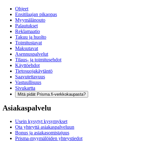
Ohjeet
Ensitilaajan pikaopas
Myymälänouto
Palautukset
Reklamaatio
Takuu ja huolto
Toimitustavat
Maksutavat
Asennuspalvelut
Tilaus- ja toimitusehdot
Käyttöehdot
Tietosuojakäytäntö
Saavutettavuus
Vastuullisuus
Sivukartta
Mitä pidät Prisma.fi-verkkokaupasta?
Asiakaspalvelu
Usein kysytyt kysymykset
Ota yhteyttä asiakaspalveluun
Bonus ja asiakasomistajuus
Prisma-myymälöiden yhteystiedot