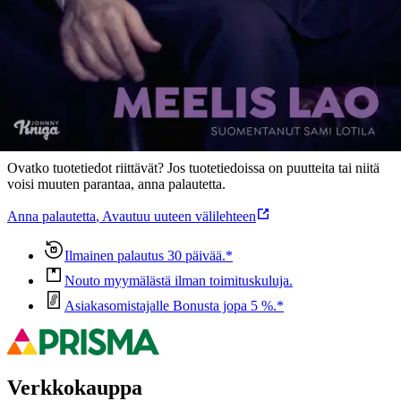
Ominaisuudet
Oletko tyytyväinen tuotetietoihin?
Ovatko tuotetiedot riittävät? Jos tuotetiedoissa on puutteita tai niitä
voisi muuten parantaa, anna palautetta.
Anna palautetta
,
Avautuu uuteen välilehteen
Ilmainen palautus 30 päivää.*
Nouto myymälästä ilman toimituskuluja.
Asiakasomistajalle Bonusta jopa 5 %.*
Verkkokauppa