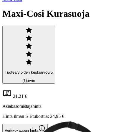
Maxi-Cosi Kurasuoja
Tuotearvioiden keskiarvo
5
/5
(1)
arvio
21,21 €
Asiakasomistajahinta
Hinta ilman S-Etukorttia:
24,95 €
Verkkokaupan hinta