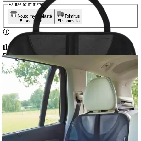
Valitse toimitustapa
Nouto myymälästä
Toimitus
Ei saatavilla
Ei saatavilla
Ilmainen toimitus yli 100 €:n tilauksille
Postin pakettiautomaattiin tai
palvelupisteeseen!
Etu ei koske Suuri‑lisäpalvelulla toimitettavia tuotteita.
Tarkista myymäläsaatavuus
Ei saatavilla