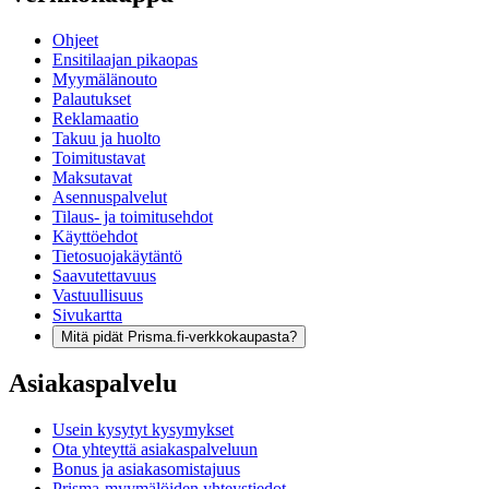
Ohjeet
Ensitilaajan pikaopas
Myymälänouto
Palautukset
Reklamaatio
Takuu ja huolto
Toimitustavat
Maksutavat
Asennuspalvelut
Tilaus- ja toimitusehdot
Käyttöehdot
Tietosuojakäytäntö
Saavutettavuus
Vastuullisuus
Sivukartta
Mitä pidät Prisma.fi-verkkokaupasta?
Asiakaspalvelu
Usein kysytyt kysymykset
Ota yhteyttä asiakaspalveluun
Bonus ja asiakasomistajuus
Prisma-myymälöiden yhteystiedot