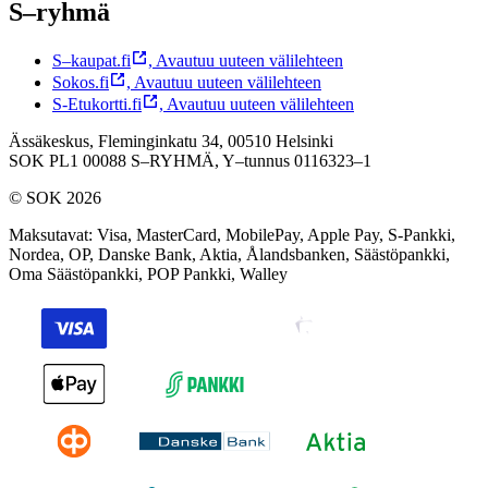
S–ryhmä
S–kaupat.fi
,
Avautuu uuteen välilehteen
Sokos.fi
,
Avautuu uuteen välilehteen
S-Etukortti.fi
,
Avautuu uuteen välilehteen
Ässäkeskus, Fleminginkatu 34, 00510 Helsinki
SOK PL1 00088 S–RYHMÄ,
Y–tunnus 0116323–1
© SOK 2026
Maksutavat
:
Visa, MasterCard, MobilePay, Apple Pay, S-Pankki,
Nordea, OP, Danske Bank, Aktia, Ålandsbanken, Säästöpankki,
Oma Säästöpankki, POP Pankki, Walley