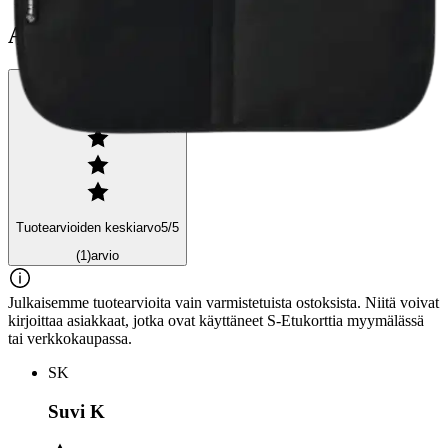
Arviot
Tuotearvioiden keskiarvo
5
/5
(1)
arvio
Julkaisemme tuotearvioita vain varmistetuista ostoksista. Niitä voivat
kirjoittaa asiakkaat, jotka ovat käyttäneet S-Etukorttia myymälässä
tai verkkokaupassa.
SK
Suvi K