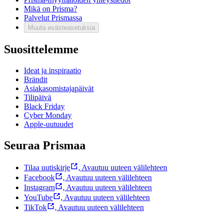
Mikä on Prisma?
Palvelut Prismassa
Muuta evästeasetuksia
Suosittelemme
Ideat ja inspiraatio
Brändit
Asiakasomistajapäivät
Tilipäivä
Black Friday
Cyber Monday
Apple-uutuudet
Seuraa Prismaa
Tilaa uutiskirje
,
Avautuu uuteen välilehteen
Facebook
,
Avautuu uuteen välilehteen
Instagram
,
Avautuu uuteen välilehteen
YouTube
,
Avautuu uuteen välilehteen
TikTok
,
Avautuu uuteen välilehteen