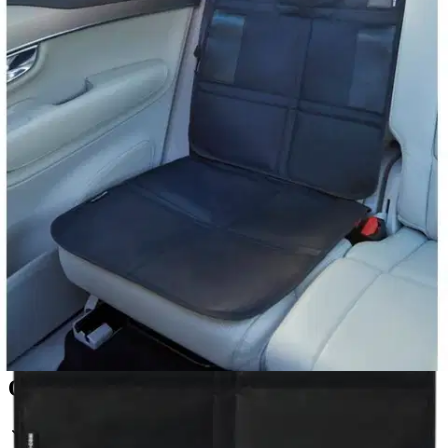
Tuotekuvaus
Maxi-Cosi kurasuoja on suunniteltu suojaamaan turvaistuinta tai
penkinsuojaa likaantumiselta ja kulumiselta. Tämä käytännöllinen
lisävaruste on erinomainen valinta vanhemmille, jotka haluavat pitää
lapsensa matkustamisen aikana mukavasti ja siistinä. Kurasuoja on
helppo asentaa ja poistaa, joten se tarjoaa vaivattoman ratkaisun
päivittäisiin tarpeisiin. ominaisuudet:
helppo puhdistaa
nopeasti asennettava
suojaa istuimen pintaa likaantumiselta
yhteensopiva useimpien turvaistuinten kanssa
Ominaisuudet