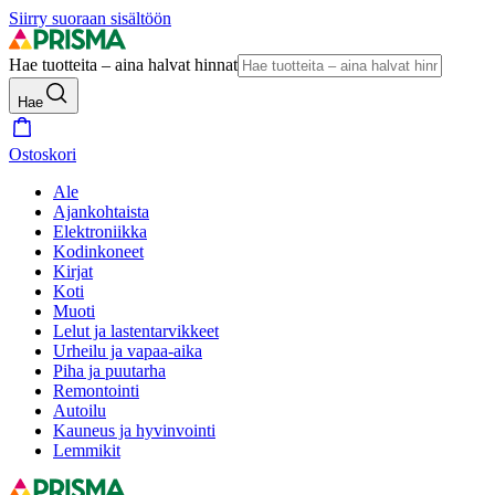
Siirry suoraan sisältöön
Hae tuotteita – aina halvat hinnat
Hae
Ostoskori
Ale
Ajankohtaista
Elektroniikka
Kodinkoneet
Kirjat
Koti
Muoti
Lelut ja lastentarvikkeet
Urheilu ja vapaa-aika
Piha ja puutarha
Remontointi
Autoilu
Kauneus ja hyvinvointi
Lemmikit