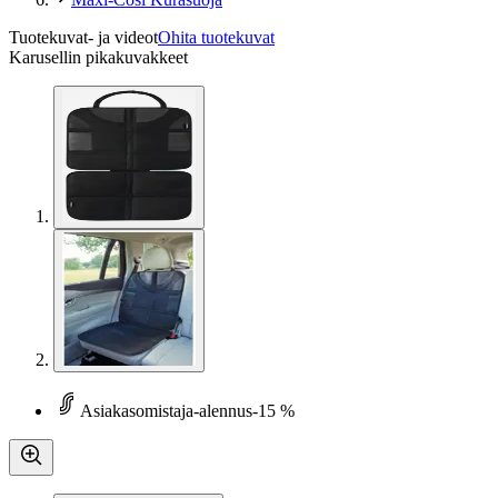
Tuotekuvat- ja videot
Ohita tuotekuvat
Karusellin pikakuvakkeet
Asiakasomistaja-alennus
-15 %