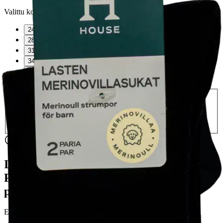
Valittu koko:
Valitse koko
24-26
28-30
31-33
34-36
37-39
Valitse toimitustapa
Nouto myymälästä
Toimitus
Ilmainen
Kotiin tai noutopisteeseen
Alk. 0 €
Siirry valitsemaan myymälä
Ilmainen toimitus yli 100 €:n tilauksille
Postin pakettiautomaattiin tai
palvelupisteeseen!
Etu ei koske Suuri‑lisäpalvelulla toimitettavia tuotteita.