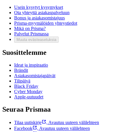
Usein kysytyt kysymykset
Ota yhteyttä asiakaspalveluun
Bonus ja asiakasomistajuus
Prisma-myymälöiden yhteystiedot
Mikä on Prisma?
Palvelut Prismassa
Muuta evästeasetuksia
Suosittelemme
Ideat ja inspiraatio
Brändit
Asiakasomistajapäivät
Tilipäivä
Black Friday
Cyber Monday
Apple-uutuudet
Seuraa Prismaa
Tilaa uutiskirje
,
Avautuu uuteen välilehteen
Facebook
,
Avautuu uuteen välilehteen