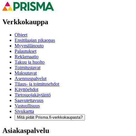
Verkkokauppa
Ohjeet
Ensitilaajan pikaopas
Myymälänouto
Palautukset
Reklamaatio
Takuu ja huolto
Toimitustavat
Maksutavat
Asennuspalvelut
Tilaus- ja toimitusehdot
Käyttöehdot
Tietosuojakäytäntö
Saavutettavuus
Vastuullisuus
Sivukartta
Mitä pidät Prisma.fi-verkkokaupasta?
Asiakaspalvelu