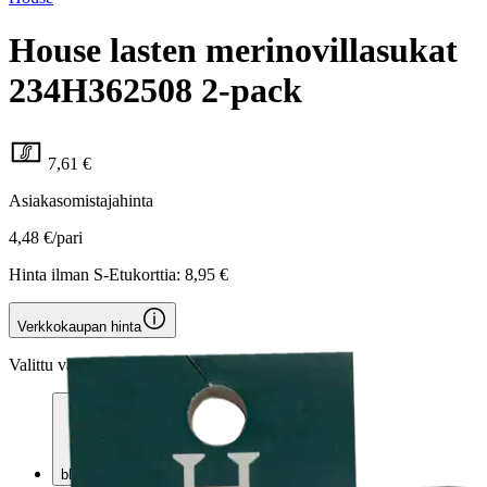
House lasten merinovillasukat
234H362508 2-pack
7,61 €
Asiakasomistajahinta
4,48 €/pari
Hinta ilman S-Etukorttia:
8,95 €
Verkkokaupan hinta
Valittu väri:
black
black