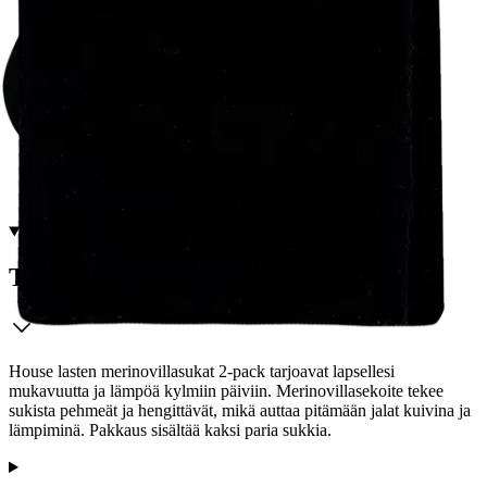
Tarkista myymäläsaatavuus
Valitse tuotteen koko
Tuotekuvaus
House lasten merinovillasukat 2-pack tarjoavat lapsellesi
mukavuutta ja lämpöä kylmiin päiviin. Merinovillasekoite tekee
sukista pehmeät ja hengittävät, mikä auttaa pitämään jalat kuivina ja
lämpiminä. Pakkaus sisältää kaksi paria sukkia.