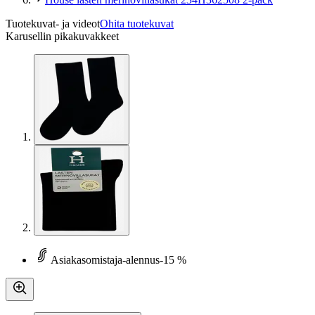
Tuotekuvat- ja videot
Ohita tuotekuvat
Karusellin pikakuvakkeet
Asiakasomistaja-alennus
-15 %