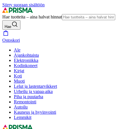
Siirry suoraan sisältöön
Hae tuotteita – aina halvat hinnat
Hae
Ostoskori
Ale
Ajankohtaista
Elektroniikka
Kodinkoneet
Kirjat
Koti
Muoti
Lelut ja lastentarvikkeet
Urheilu ja vapaa-aika
Piha ja puutarha
Remontointi
Autoilu
Kauneus ja hyvinvointi
Lemmikit