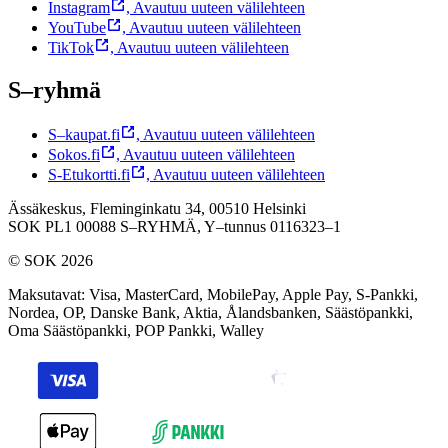
Instagram
,
Avautuu uuteen välilehteen
YouTube
,
Avautuu uuteen välilehteen
TikTok
,
Avautuu uuteen välilehteen
S–ryhmä
S–kaupat.fi
,
Avautuu uuteen välilehteen
Sokos.fi
,
Avautuu uuteen välilehteen
S-Etukortti.fi
,
Avautuu uuteen välilehteen
Ässäkeskus, Fleminginkatu 34, 00510 Helsinki
SOK PL1 00088 S–RYHMÄ,
Y–tunnus 0116323–1
© SOK 2026
Maksutavat
:
Visa, MasterCard, MobilePay, Apple Pay, S-Pankki,
Nordea, OP, Danske Bank, Aktia, Ålandsbanken, Säästöpankki,
Oma Säästöpankki, POP Pankki, Walley