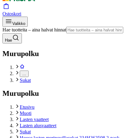
Ostoskori
Valikko
Hae tuotteita – aina halvat hinnat
Hae
Murupolku
…
Sukat
Murupolku
Etusivu
Muoti
Lasten vaatteet
Lasten alusvaatteet
Sukat
House lasten merinovillasukat 234H362508 2-pack