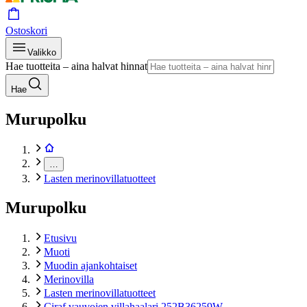
Ostoskori
Valikko
Hae tuotteita – aina halvat hinnat
Hae
Murupolku
…
Lasten merinovillatuotteet
Murupolku
Etusivu
Muoti
Muodin ajankohtaiset
Merinovilla
Lasten merinovillatuotteet
Ciraf vauvojen villahaalari 252B36259W