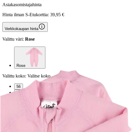
Asiakasomistajahinta
Hinta ilman S-Etukorttia:
39,95 €
Verkkokaupan hinta
Valittu väri:
Rose
Rose
Valittu koko:
Valitse koko
56
62
68
74
80
86
92