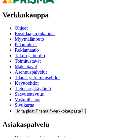
Verkkokauppa
Ohjeet
Ensitilaajan pikaopas
Myymälänouto
Palautukset
Reklamaatio
Takuu ja huolto
Toimitustavat
Maksutavat
Asennuspalvelut
Tilaus- ja toimitusehdot
Käyttöehdot
Tietosuojakäytäntö
Saavutettavuus
Vastuullisuus
Sivukartta
Mitä pidät Prisma.fi-verkkokaupasta?
Asiakaspalvelu