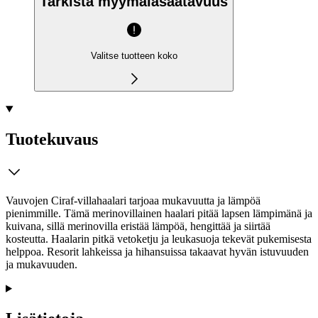
Tarkista myymäläsaatavuus
Valitse tuotteen koko
Tuotekuvaus
Vauvojen Ciraf-villahaalari tarjoaa mukavuutta ja lämpöä
pienimmille. Tämä merinovillainen haalari pitää lapsen lämpimänä ja
kuivana, sillä merinovilla eristää lämpöä, hengittää ja siirtää
kosteutta. Haalarin pitkä vetoketju ja leukasuoja tekevät pukemisesta
helppoa. Resorit lahkeissa ja hihansuissa takaavat hyvän istuvuuden
ja mukavuuden.