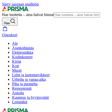
Siirry suoraan sisältöön
Hae tuotteita – aina halvat hinnat
Hae
Ostoskori
Ale
Ajankohtaista
Elektroniikka
Kodinkoneet
Kirjat
Koti
Muoti
Lelut ja lastentarvikkeet
Urheilu ja vapaa-aika
Piha ja puutarha
Remontointi
Autoilu
Kauneus ja hyvinvointi
Lemmikit