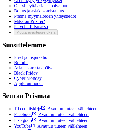
Usein kysytyt kysymykset
Ota yhteyttä asiakaspalveluun
Bonus ja asiakasomistajuus
Prisma-myymälöiden yhteystiedot
Mikä on Prisma?
Palvelut Prismassa
Muuta evästeasetuksia
Suosittelemme
Ideat ja inspiraatio
Brändit
Asiakasomistajapäivät
Black Friday
Cyber Monday
Apple-uutuudet
Seuraa Prismaa
Tilaa uutiskirje
,
Avautuu uuteen välilehteen
Facebook
,
Avautuu uuteen välilehteen
Instagram
,
Avautuu uuteen välilehteen
YouTube
,
Avautuu uuteen välilehteen