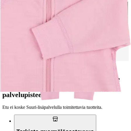
Valitse toimitustapa
Nouto myymälästä
Toimitus
Ilmainen
Kotiin tai noutopisteeseen
Alk. 0 €
Siirry valitsemaan myymälä
Ciraf vauvat kokotaulukko
Ilmainen toimitus yli 100 €:n tilauksille
Postin pakettiautomaattiin tai
palvelupisteeseen!
Etu ei koske Suuri‑lisäpalvelulla toimitettavia tuotteita.