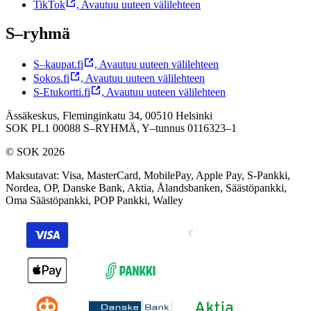
TikTok
,
Avautuu uuteen välilehteen
S–ryhmä
S–kaupat.fi
,
Avautuu uuteen välilehteen
Sokos.fi
,
Avautuu uuteen välilehteen
S-Etukortti.fi
,
Avautuu uuteen välilehteen
Ässäkeskus, Fleminginkatu 34, 00510 Helsinki
SOK PL1 00088 S–RYHMÄ,
Y–tunnus 0116323–1
© SOK 2026
Maksutavat
:
Visa, MasterCard, MobilePay, Apple Pay, S-Pankki,
Nordea, OP, Danske Bank, Aktia, Ålandsbanken, Säästöpankki,
Oma Säästöpankki, POP Pankki, Walley