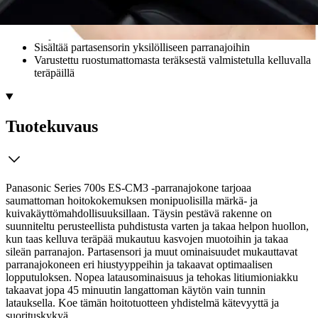
Täysin pestävä rakenne helpottaa puhdistusta
Johdoton käyttö, 45 minuutin käyttöaika
Nopea latausominaisuus
Sisältää partasensorin yksilölliseen parranajoihin
Varustettu ruostumattomasta teräksestä valmistetulla kelluvalla
teräpäillä
Tuotekuvaus
Panasonic Series 700s ES-CM3 -parranajokone tarjoaa
saumattoman hoitokokemuksen monipuolisilla märkä- ja
kuivakäyttömahdollisuuksillaan. Täysin pestävä rakenne on
suunniteltu perusteellista puhdistusta varten ja takaa helpon huollon,
kun taas kelluva teräpää mukautuu kasvojen muotoihin ja takaa
sileän parranajon. Partasensori ja muut ominaisuudet mukauttavat
parranajokoneen eri hiustyyppeihin ja takaavat optimaalisen
lopputuloksen.
Nopea latausominaisuus ja tehokas litiumioniakku
takaavat jopa 45 minuutin langattoman käytön vain tunnin
latauksella. Koe tämän hoitotuotteen yhdistelmä kätevyyttä ja
suorituskykyä.