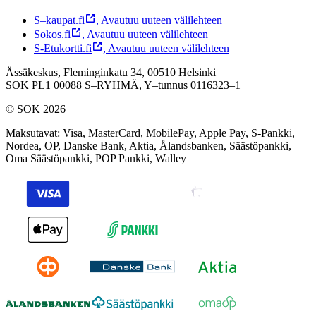
S–kaupat.fi
,
Avautuu uuteen välilehteen
Sokos.fi
,
Avautuu uuteen välilehteen
S-Etukortti.fi
,
Avautuu uuteen välilehteen
Ässäkeskus, Fleminginkatu 34, 00510 Helsinki
SOK PL1 00088 S–RYHMÄ,
Y–tunnus 0116323–1
© SOK 2026
Maksutavat
:
Visa, MasterCard, MobilePay, Apple Pay, S-Pankki,
Nordea, OP, Danske Bank, Aktia, Ålandsbanken, Säästöpankki,
Oma Säästöpankki, POP Pankki, Walley