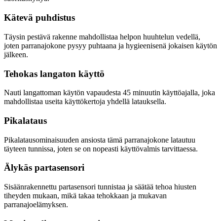
Kätevä puhdistus
Täysin pestävä rakenne mahdollistaa helpon huuhtelun vedellä,
joten parranajokone pysyy puhtaana ja hygieenisenä jokaisen käytön
jälkeen.
Tehokas langaton käyttö
Nauti langattoman käytön vapaudesta 45 minuutin käyttöajalla, joka
mahdollistaa useita käyttökertoja yhdellä latauksella.
Pikalataus
Pikalatausominaisuuden ansiosta tämä parranajokone latautuu
täyteen tunnissa, joten se on nopeasti käyttövalmis tarvittaessa.
Älykäs partasensori
Sisäänrakennettu partasensori tunnistaa ja säätää tehoa hiusten
tiheyden mukaan, mikä takaa tehokkaan ja mukavan
parranajoelämyksen.