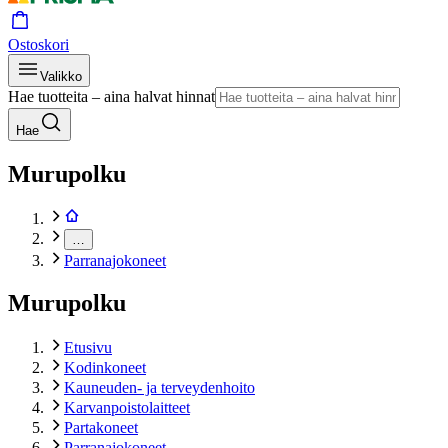
Ostoskori
Valikko
Hae tuotteita – aina halvat hinnat
Hae
Murupolku
…
Parranajokoneet
Murupolku
Etusivu
Kodinkoneet
Kauneuden- ja terveydenhoito
Karvanpoistolaitteet
Partakoneet
Parranajokoneet