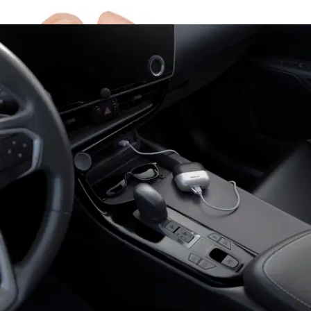
Ilmainen toimitus yli 100 €:n tilauksille
Postin pakettiautomaattiin tai
palvelupisteeseen!
Etu ei koske Suuri‑lisäpalvelulla toimitettavia tuotteita.
Tarkista myymäläsaatavuus
Ei saatavilla
Avainominaisuudet