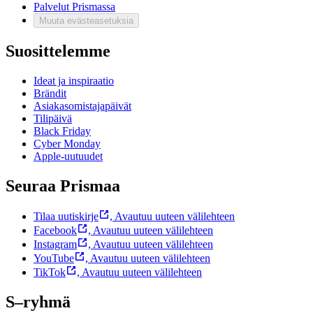
Palvelut Prismassa
Muuta evästeasetuksia
Suosittelemme
Ideat ja inspiraatio
Brändit
Asiakasomistajapäivät
Tilipäivä
Black Friday
Cyber Monday
Apple-uutuudet
Seuraa Prismaa
Tilaa uutiskirje
,
Avautuu uuteen välilehteen
Facebook
,
Avautuu uuteen välilehteen
Instagram
,
Avautuu uuteen välilehteen
YouTube
,
Avautuu uuteen välilehteen
TikTok
,
Avautuu uuteen välilehteen
S–ryhmä