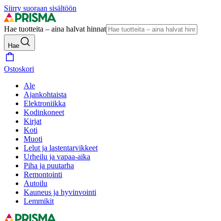
Siirry suoraan sisältöön
Hae tuotteita – aina halvat hinnat
Hae
Ostoskori
Ale
Ajankohtaista
Elektroniikka
Kodinkoneet
Kirjat
Koti
Muoti
Lelut ja lastentarvikkeet
Urheilu ja vapaa-aika
Piha ja puutarha
Remontointi
Autoilu
Kauneus ja hyvinvointi
Lemmikit