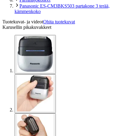
Panasonic ES-CM3BKS503 partakone 3 terää,
kämmenkoko
Tuotekuvat- ja videot
Ohita tuotekuvat
Karusellin pikakuvakkeet