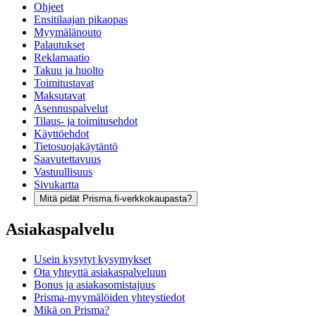
Ohjeet
Ensitilaajan pikaopas
Myymälänouto
Palautukset
Reklamaatio
Takuu ja huolto
Toimitustavat
Maksutavat
Asennuspalvelut
Tilaus- ja toimitusehdot
Käyttöehdot
Tietosuojakäytäntö
Saavutettavuus
Vastuullisuus
Sivukartta
Mitä pidät Prisma.fi-verkkokaupasta?
Asiakaspalvelu
Usein kysytyt kysymykset
Ota yhteyttä asiakaspalveluun
Bonus ja asiakasomistajuus
Prisma-myymälöiden yhteystiedot
Mikä on Prisma?