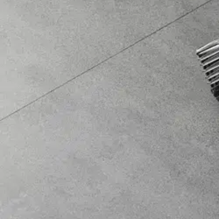
Panasonic
Panasonic ER-SB40-K803 parta
126,65 €
Asiakasomistajahinta
Hinta ilman S-Etukorttia:
149,00 €
Verkkokaupan hinta
Valitse toimitustapa
Nouto myymälästä
Toimitus
Ei saatavilla
Ei saatavilla