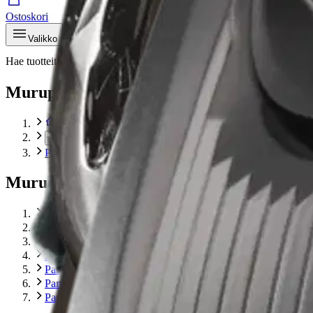
Ostoskori
Valikko
Hae tuotteita – aina halvat hinnat
Hae
Murupolku
…
Partatrimmerit
Murupolku
Etusivu
Kodinkoneet
Kauneuden- ja terveydenhoito
Karvanpoistolaitteet
Partakoneet
Partatrimmerit
Panasonic ER-SB40-K803 partatrimmeri