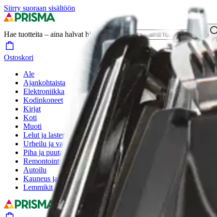
Siirry suoraan sisältöön
Hae tuotteita – aina halvat hinnat
Hae
Ostoskori
Ale
Ajankohtaista
Elektroniikka
Kodinkoneet
Kirjat
Koti
Muoti
Lelut ja lastentarvikkeet
Urheilu ja vapaa-aika
Piha ja puutarha
Remontointi
Autoilu
Kauneus ja hyvinvointi
Lemmikit