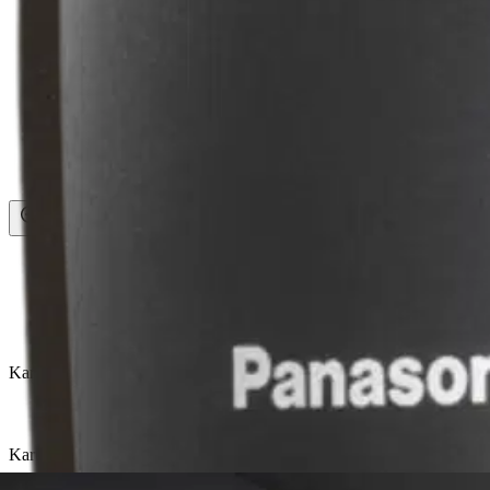
Asiakasomistaja-alennus
-15 %
Avaa kuva suurempana
Avaa kuva suurempana
Avaa kuva suurempana
Avaa kuva suurempana
Karusellin nuolipainikkeet
Seuraava
Karusellin pikakuvakkeet