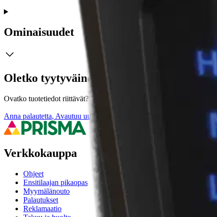
Ominaisuudet
Oletko tyytyväinen tuotetietoihin?
Ovatko tuotetiedot riittävät? Jos tuotetiedoissa on puutteita tai niitä v
Anna palautetta
,
Avautuu uuteen välilehteen
Verkkokauppa
Ohjeet
Ensitilaajan pikaopas
Myymälänouto
Palautukset
Reklamaatio