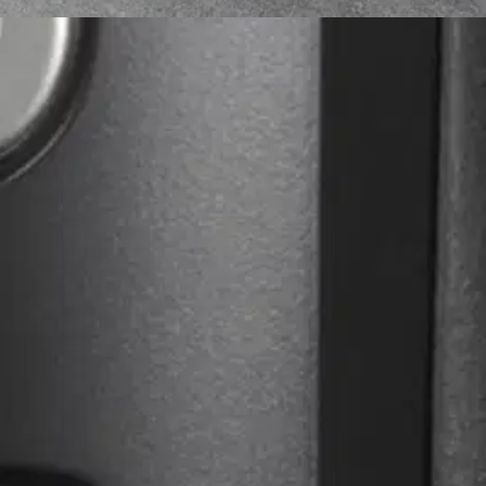
stin pakettiautomaattiin tai palvelupisteesee
arkan ja tehokkaan parranajon ja muotoilun. Lineaarimoottori varmista
rimmeri sopii täydellisesti siistiin lopputulokseen ja ammattilaistason m
ti