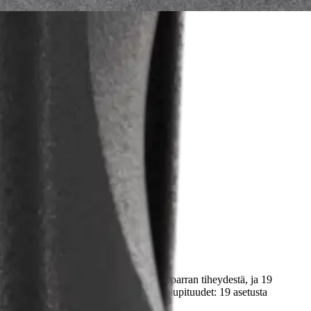
n!
a tasaisen suorituskyvyn riippumatta parran tiheydestä, ja 19
uotoiluun. Tekniset ominaisuudet: Leikkuupituudet: 19 asetusta