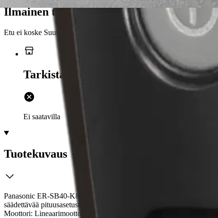
Ilmainen toimitus yli 100 €:n tilauksille Po
Etu ei koske Suuri‑lisäpalvelulla toimitettavia tuotteita.
Tarkista myymäläsaatavuus
Ei saatavilla
Tuotekuvaus
Panasonic ER-SB40-K803 on huippuluokan partatrimmeri, joka tarjoaa t
säädettävää pituusasetusta tekevät laitteen käytöstä joustavaa. Tämä t
Moottori: Lineaarimoottori Akkukesto: 60 minuuttia Latausaika: 1 tun