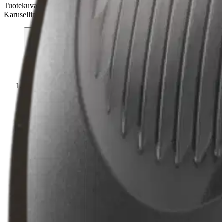
Tuotekuvat- ja videot
Ohita tuotekuvat
Karusellin pikakuvakkeet