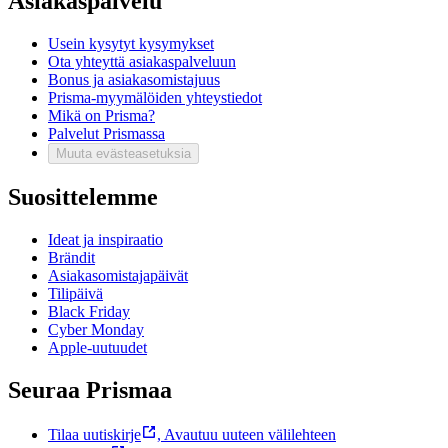
Asiakaspalvelu
Usein kysytyt kysymykset
Ota yhteyttä asiakaspalveluun
Bonus ja asiakasomistajuus
Prisma-myymälöiden yhteystiedot
Mikä on Prisma?
Palvelut Prismassa
Muuta evästeasetuksia
Suosittelemme
Ideat ja inspiraatio
Brändit
Asiakasomistajapäivät
Tilipäivä
Black Friday
Cyber Monday
Apple-uutuudet
Seuraa Prismaa
Tilaa uutiskirje
,
Avautuu uuteen välilehteen