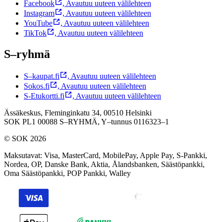
Facebook
,
Avautuu uuteen välilehteen
Instagram
,
Avautuu uuteen välilehteen
YouTube
,
Avautuu uuteen välilehteen
TikTok
,
Avautuu uuteen välilehteen
S–ryhmä
S–kaupat.fi
,
Avautuu uuteen välilehteen
Sokos.fi
,
Avautuu uuteen välilehteen
S-Etukortti.fi
,
Avautuu uuteen välilehteen
Ässäkeskus, Fleminginkatu 34, 00510 Helsinki
SOK PL1 00088 S–RYHMÄ,
Y–tunnus 0116323–1
© SOK 2026
Maksutavat
:
Visa, MasterCard, MobilePay, Apple Pay, S-Pankki,
Nordea, OP, Danske Bank, Aktia, Ålandsbanken, Säästöpankki,
Oma Säästöpankki, POP Pankki, Walley