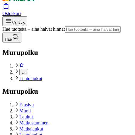
Ostoskori
Valikko
Hae tuotteita – aina halvat hinnat
Hae
Murupolku
…
Lentolaukut
Murupolku
Etusivu
Muoti
Laukut
Matkustaminen
Matkalaukut
Lentolaukut