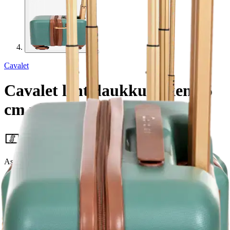
Cavalet
Cavalet lentolaukku Viken 55
cm pistaasinvihreä
89,25 €
Asiakasomistajahinta
Hinta ilman S-Etukorttia:
105,00 €
Verkkokaupan hinta
Valitse toimitustapa