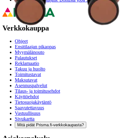
Verkkokauppa
Ohjeet
Ensitilaajan pikaopas
Myymälänouto
Palautukset
Reklamaatio
Takuu ja huolto
Toimitustavat
Maksutavat
Asennuspalvelut
Tilaus- ja toimitusehdot
Käyttöehdot
Tietosuojakäytäntö
Saavutettavuus
Vastuullisuus
Sivukartta
Mitä pidät Prisma.fi-verkkokaupasta?