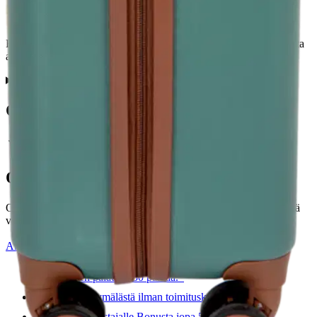
Retrohenkinen kevyt lentolaukku, joka on valmistettu laadukkaasta
abs-muovista.
Ominaisuudet
Oletko tyytyväinen tuotetietoihin?
Ovatko tuotetiedot riittävät? Jos tuotetiedoissa on puutteita tai niitä
voisi muuten parantaa, anna palautetta.
Anna palautetta
,
Avautuu uuteen välilehteen
Ilmainen palautus 30 päivää.*
Nouto myymälästä ilman toimituskuluja.
Asiakasomistajalle Bonusta jopa 5 %.*