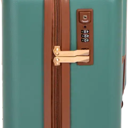
Nouto myymälästä
Toimitus
Ilmainen
Kotiin tai noutopisteeseen
Alk. 0 €
Siirry valitsemaan myymälä
Ilmainen toimitus yli 100 €:n tilauksille
Postin pakettiautomaattiin tai
palvelupisteeseen!
Etu ei koske Suuri‑lisäpalvelulla toimitettavia tuotteita.
Tarkista myymäläsaatavuus
Tuotekuvaus