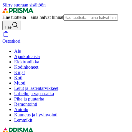
Siirry suoraan sisältöön
Hae tuotteita – aina halvat hinnat
Hae
Ostoskori
Ale
Ajankohtaista
Elektroniikka
Kodinkoneet
Kirjat
Koti
Muoti
Lelut ja lastentarvikkeet
Urheilu ja vapaa-aika
Piha ja puutarha
Remontointi
Autoilu
Kauneus ja hyvinvointi
Lemmikit