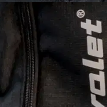
stin pakettiautomaattiin tai palvelupisteesee