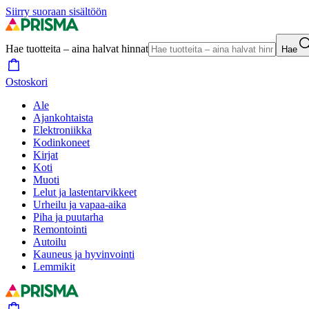
Siirry suoraan sisältöön
Hae tuotteita – aina halvat hinnat
Hae
Ostoskori
Ale
Ajankohtaista
Elektroniikka
Kodinkoneet
Kirjat
Koti
Muoti
Lelut ja lastentarvikkeet
Urheilu ja vapaa-aika
Piha ja puutarha
Remontointi
Autoilu
Kauneus ja hyvinvointi
Lemmikit