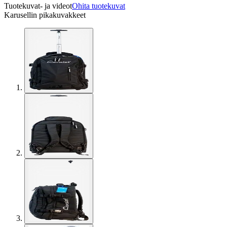
Tuotekuvat- ja videot
Ohita tuotekuvat
Karusellin pikakuvakkeet