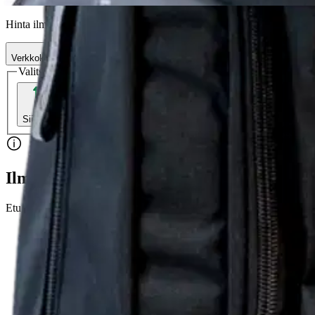
Asiakasomistajahinta
Hinta ilman S-Etukorttia:
99,95 €
Verkkokaupan hinta
Valitse toimitustapa
Nouto myymälästä
Toimitus
Ilmainen
Kotiin tai noutopisteeseen
Alk. 0 €
Siirry valitsemaan myymälä
Ilmainen toimitus yli 100 €:n tilauksille Po
Etu ei koske Suuri‑lisäpalvelulla toimitettavia tuotteita.
Tarkista myymäläsaatavuus