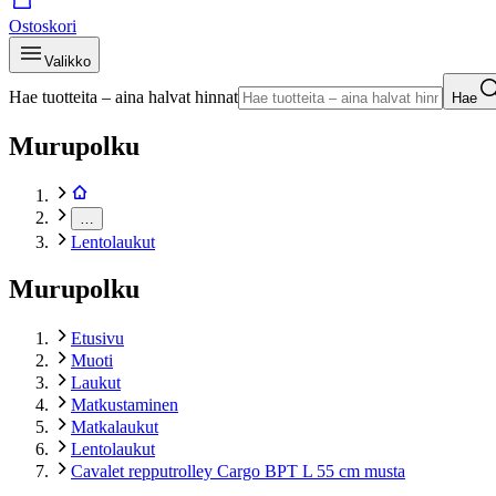
Ostoskori
Valikko
Hae tuotteita – aina halvat hinnat
Hae
Murupolku
…
Lentolaukut
Murupolku
Etusivu
Muoti
Laukut
Matkustaminen
Matkalaukut
Lentolaukut
Cavalet repputrolley Cargo BPT L 55 cm musta