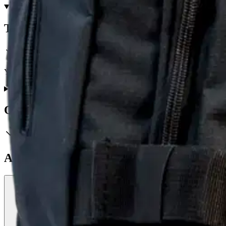
Tuotekuvaus
Yhdessä lentolaukku ja reppu pehmustetulla tietokonelokerolla.
Ominaisuudet
Arviot