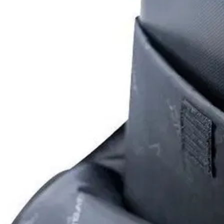
Cavalet
Cavalet repputrolley Cargo BP
Tuotearvioiden keskiarvo
5
/5
(3)
arviota
84,96 €