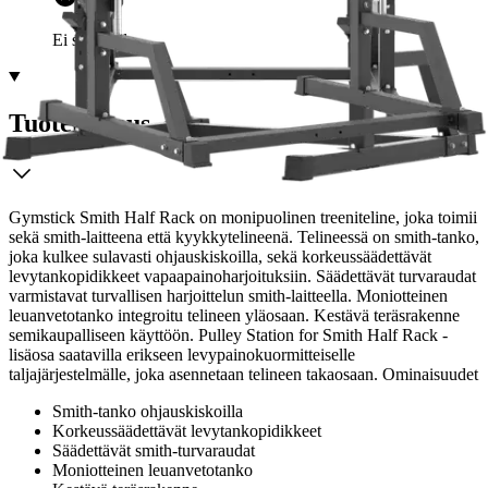
Ei saatavilla
Tuotekuvaus
Gymstick Smith Half Rack on monipuolinen treeniteline, joka toimii
sekä smith-laitteena että kyykkytelineenä. Telineessä on smith-tanko,
joka kulkee sulavasti ohjauskiskoilla, sekä korkeussäädettävät
levytankopidikkeet vapaapainoharjoituksiin. Säädettävät turvaraudat
varmistavat turvallisen harjoittelun smith-laitteella. Moniotteinen
leuanvetotanko integroitu telineen yläosaan. Kestävä teräsrakenne
semikaupalliseen käyttöön. Pulley Station for Smith Half Rack -
lisäosa saatavilla erikseen levypainokuormitteiselle
taljajärjestelmälle, joka asennetaan telineen takaosaan. Ominaisuudet
Smith-tanko ohjauskiskoilla
Korkeussäädettävät levytankopidikkeet
Säädettävät smith-turvaraudat
Moniotteinen leuanvetotanko