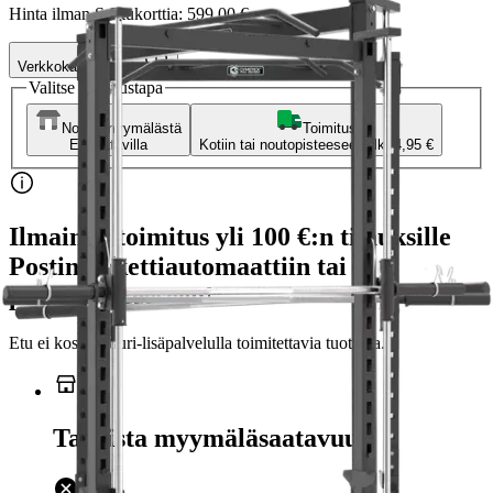
Hinta ilman S-Etukorttia:
599,00 €
Verkkokaupan hinta
Valitse toimitustapa
Nouto myymälästä
Toimitus
Ei saatavilla
Kotiin tai noutopisteeseen
Alk. 4,95 €
Ilmainen toimitus yli 100 €:n tilauksille
Postin pakettiautomaattiin tai
palvelupisteeseen!
Etu ei koske Suuri‑lisäpalvelulla toimitettavia tuotteita.
Tarkista myymäläsaatavuus