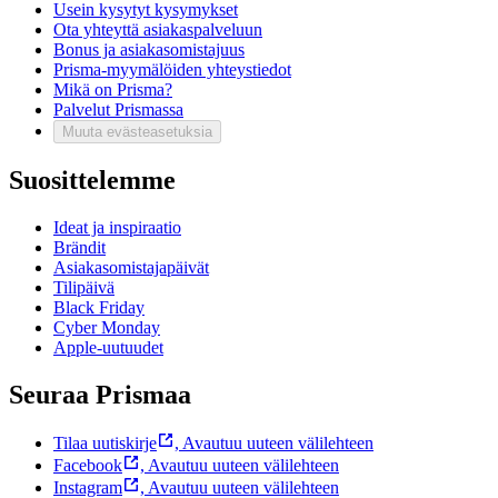
Usein kysytyt kysymykset
Ota yhteyttä asiakaspalveluun
Bonus ja asiakasomistajuus
Prisma-myymälöiden yhteystiedot
Mikä on Prisma?
Palvelut Prismassa
Muuta evästeasetuksia
Suosittelemme
Ideat ja inspiraatio
Brändit
Asiakasomistajapäivät
Tilipäivä
Black Friday
Cyber Monday
Apple-uutuudet
Seuraa Prismaa
Tilaa uutiskirje
,
Avautuu uuteen välilehteen
Facebook
,
Avautuu uuteen välilehteen
Instagram
,
Avautuu uuteen välilehteen