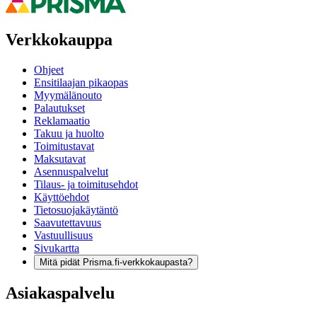
Verkkokauppa
Ohjeet
Ensitilaajan pikaopas
Myymälänouto
Palautukset
Reklamaatio
Takuu ja huolto
Toimitustavat
Maksutavat
Asennuspalvelut
Tilaus- ja toimitusehdot
Käyttöehdot
Tietosuojakäytäntö
Saavutettavuus
Vastuullisuus
Sivukartta
Mitä pidät Prisma.fi-verkkokaupasta?
Asiakaspalvelu