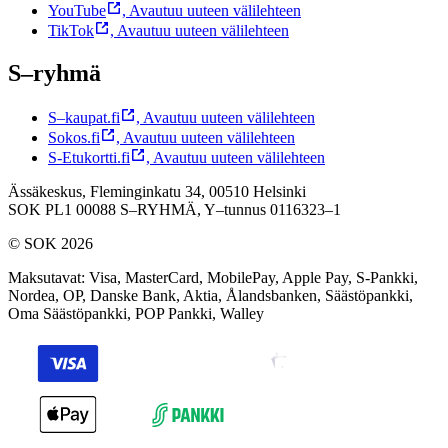
YouTube
,
Avautuu uuteen välilehteen
TikTok
,
Avautuu uuteen välilehteen
S–ryhmä
S–kaupat.fi
,
Avautuu uuteen välilehteen
Sokos.fi
,
Avautuu uuteen välilehteen
S-Etukortti.fi
,
Avautuu uuteen välilehteen
Ässäkeskus, Fleminginkatu 34, 00510 Helsinki
SOK PL1 00088 S–RYHMÄ,
Y–tunnus 0116323–1
© SOK 2026
Maksutavat
:
Visa, MasterCard, MobilePay, Apple Pay, S-Pankki,
Nordea, OP, Danske Bank, Aktia, Ålandsbanken, Säästöpankki,
Oma Säästöpankki, POP Pankki, Walley