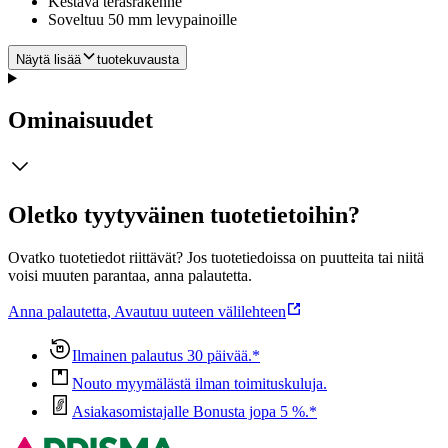
Kestävä teräsrakenne
Soveltuu 50 mm levypainoille
Näytä lisää
tuotekuvausta
Ominaisuudet
Oletko tyytyväinen tuotetietoihin?
Ovatko tuotetiedot riittävät? Jos tuotetiedoissa on puutteita tai niitä
voisi muuten parantaa, anna palautetta.
Anna palautetta
,
Avautuu uuteen välilehteen
Ilmainen palautus 30 päivää.*
Nouto myymälästä ilman toimituskuluja.
Asiakasomistajalle Bonusta jopa 5 %.*