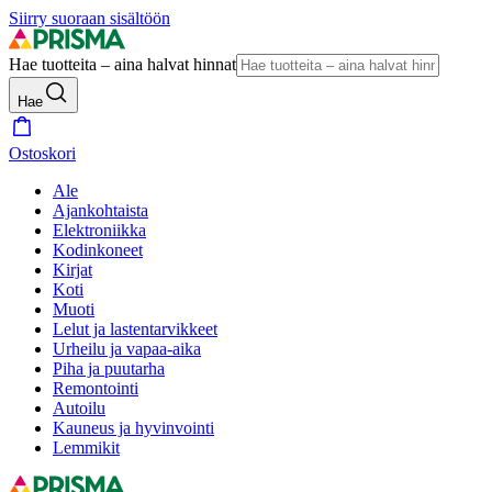
Siirry suoraan sisältöön
Hae tuotteita – aina halvat hinnat
Hae
Ostoskori
Ale
Ajankohtaista
Elektroniikka
Kodinkoneet
Kirjat
Koti
Muoti
Lelut ja lastentarvikkeet
Urheilu ja vapaa-aika
Piha ja puutarha
Remontointi
Autoilu
Kauneus ja hyvinvointi
Lemmikit