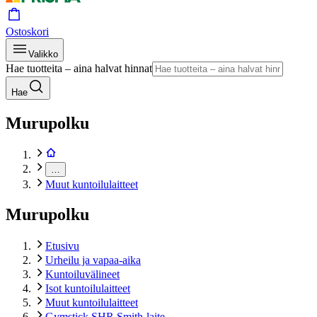
Ostoskori
Valikko
Hae tuotteita – aina halvat hinnat
Hae
Murupolku
…
Muut kuntoilulaitteet
Murupolku
Etusivu
Urheilu ja vapaa-aika
Kuntoiluvälineet
Isot kuntoilulaitteet
Muut kuntoilulaitteet
Gymstick SHR Smith-laite