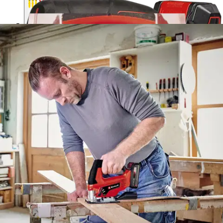
Einhell
Einhell akkupistosaha TC-JS
18 Li 1 x 2,5 Ah
97,67 €
Asiakasomistajahinta
Hinta ilman S-Etukorttia:
114,90 €