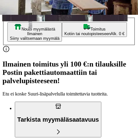
Verkkokaupan hinta
Valitse toimitustapa
Nouto myymälästä
Toimitus
Ilmainen
Kotiin tai noutopisteeseen
Alk. 0 €
Siirry valitsemaan myymälä
Ilmainen toimitus yli 100 €:n tilauksille
Postin pakettiautomaattiin tai
palvelupisteeseen!
Etu ei koske Suuri‑lisäpalvelulla toimitettavia tuotteita.
Tarkista myymäläsaatavuus