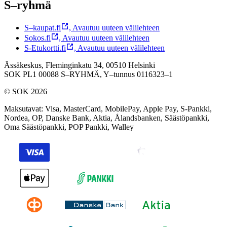
S–ryhmä
S–kaupat.fi
,
Avautuu uuteen välilehteen
Sokos.fi
,
Avautuu uuteen välilehteen
S-Etukortti.fi
,
Avautuu uuteen välilehteen
Ässäkeskus, Fleminginkatu 34, 00510 Helsinki
SOK PL1 00088 S–RYHMÄ,
Y–tunnus 0116323–1
© SOK 2026
Maksutavat
:
Visa, MasterCard, MobilePay, Apple Pay, S-Pankki,
Nordea, OP, Danske Bank, Aktia, Ålandsbanken, Säästöpankki,
Oma Säästöpankki, POP Pankki, Walley