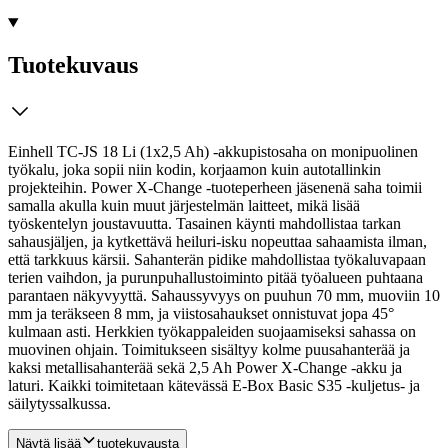
Tuotekuvaus
Einhell TC-JS 18 Li (1x2,5 Ah) -akkupistosaha on monipuolinen
työkalu, joka sopii niin kodin, korjaamon kuin autotallinkin
projekteihin. Power X-Change -tuoteperheen jäsenenä saha toimii
samalla akulla kuin muut järjestelmän laitteet, mikä lisää
työskentelyn joustavuutta. Tasainen käynti mahdollistaa tarkan
sahausjäljen, ja kytkettävä heiluri-isku nopeuttaa sahaamista ilman,
että tarkkuus kärsii.
Sahanterän pidike mahdollistaa työkaluvapaan
terien vaihdon, ja purunpuhallustoiminto pitää työalueen puhtaana
parantaen näkyvyyttä. Sahaussyvyys on puuhun 70 mm, muoviin 10
mm ja teräkseen 8 mm, ja viistosahaukset onnistuvat jopa 45°
kulmaan asti. Herkkien työkappaleiden suojaamiseksi sahassa on
muovinen ohjain. Toimitukseen sisältyy kolme puusahanterää ja
kaksi metallisahanterää sekä 2,5 Ah Power X-Change -akku ja
laturi. Kaikki toimitetaan kätevässä E-Box Basic S35 -kuljetus- ja
säilytyssalkussa.
Näytä lisää
tuotekuvausta