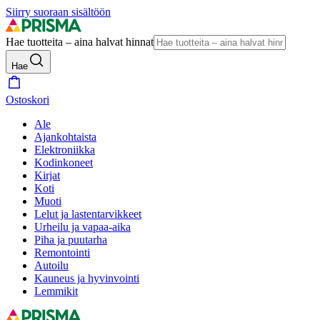
Siirry suoraan sisältöön
Hae tuotteita – aina halvat hinnat
Hae
Ostoskori
Ale
Ajankohtaista
Elektroniikka
Kodinkoneet
Kirjat
Koti
Muoti
Lelut ja lastentarvikkeet
Urheilu ja vapaa-aika
Piha ja puutarha
Remontointi
Autoilu
Kauneus ja hyvinvointi
Lemmikit