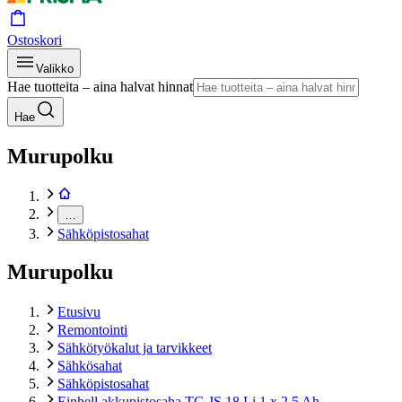
Ostoskori
Valikko
Hae tuotteita – aina halvat hinnat
Hae
Murupolku
…
Sähköpistosahat
Murupolku
Etusivu
Remontointi
Sähkötyökalut ja tarvikkeet
Sähkösahat
Sähköpistosahat
Einhell akkupistosaha TC-JS 18 Li 1 x 2,5 Ah