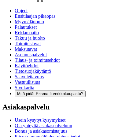
Ohjeet
Ensitilaajan pikaopas
Myymälänouto
Palautukset
Reklamaatio
Takuu ja huolto
Toimitustavat
Maksutavat
Asennuspalvelut
Tilaus- ja toimitusehdot
Käyttöehdot
Tietosuojakäytäntö
Saavutettavuus
Vastuullisuus
Sivukartta
Mitä pidät Prisma.fi-verkkokaupasta?
Asiakaspalvelu
Usein kysytyt kysymykset
Ota yhteyttä asiakaspalveluun
Bonus ja asiakasomistajuus
Prisma-myymälöiden yhteystiedot