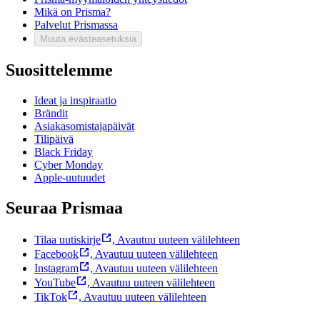
Mikä on Prisma?
Palvelut Prismassa
Muuta evästeasetuksia
Suosittelemme
Ideat ja inspiraatio
Brändit
Asiakasomistajapäivät
Tilipäivä
Black Friday
Cyber Monday
Apple-uutuudet
Seuraa Prismaa
Tilaa uutiskirje
,
Avautuu uuteen välilehteen
Facebook
,
Avautuu uuteen välilehteen
Instagram
,
Avautuu uuteen välilehteen
YouTube
,
Avautuu uuteen välilehteen
TikTok
,
Avautuu uuteen välilehteen