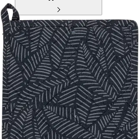
Tuotekuvaus
Kauniilla painetulla kuosilla somistettu House Outline leaves -
patalappu yhdistää tyylikkyyden ja käytännöllisyyden keittiössäsi.
Patalapun päällinen on valmistettu 100 % puuvillasta, ja täytteenä on
100 % polyesteriä. Yhdistä patalappu muihin saman kuosin
keittiötekstiileihin luodaksesi yhtenäisen ilmeen.
Lisätietoja