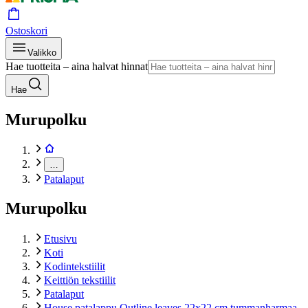
Ostoskori
Valikko
Hae tuotteita – aina halvat hinnat
Hae
Murupolku
…
Patalaput
Murupolku
Etusivu
Koti
Kodintekstiilit
Keittiön tekstiilit
Patalaput
House patalappu Outline leaves 22x22 cm tummanharmaa