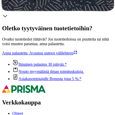
Ominaisuudet
Oletko tyytyväinen tuotetietoihin?
Ovatko tuotetiedot riittävät? Jos tuotetiedoissa on puutteita tai niitä
voisi muuten parantaa, anna palautetta.
Anna palautetta
,
Avautuu uuteen välilehteen
Ilmainen palautus 30 päivää.*
Nouto myymälästä ilman toimituskuluja.
Asiakasomistajalle Bonusta jopa 5 %.*
Verkkokauppa
Ohjeet