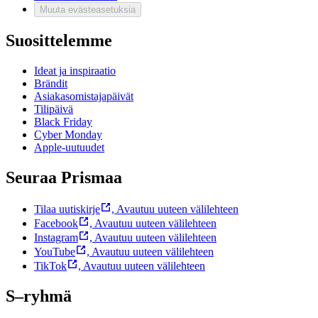
Muuta evästeasetuksia
Suosittelemme
Ideat ja inspiraatio
Brändit
Asiakasomistajapäivät
Tilipäivä
Black Friday
Cyber Monday
Apple-uutuudet
Seuraa Prismaa
Tilaa uutiskirje
,
Avautuu uuteen välilehteen
Facebook
,
Avautuu uuteen välilehteen
Instagram
,
Avautuu uuteen välilehteen
YouTube
,
Avautuu uuteen välilehteen
TikTok
,
Avautuu uuteen välilehteen
S–ryhmä