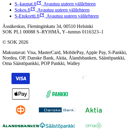
S–kaupat.fi
,
Avautuu uuteen välilehteen
Sokos.fi
,
Avautuu uuteen välilehteen
S-Etukortti.fi
,
Avautuu uuteen välilehteen
Ässäkeskus, Fleminginkatu 34, 00510 Helsinki
SOK PL1 00088 S–RYHMÄ,
Y–tunnus 0116323–1
© SOK 2026
Maksutavat
:
Visa, MasterCard, MobilePay, Apple Pay, S-Pankki,
Nordea, OP, Danske Bank, Aktia, Ålandsbanken, Säästöpankki,
Oma Säästöpankki, POP Pankki, Walley