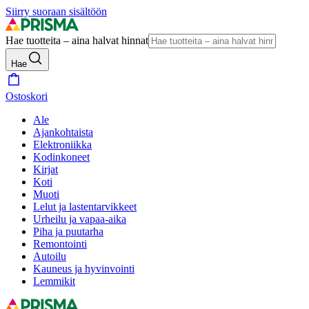
Siirry suoraan sisältöön
Hae tuotteita – aina halvat hinnat
Hae
Ostoskori
Ale
Ajankohtaista
Elektroniikka
Kodinkoneet
Kirjat
Koti
Muoti
Lelut ja lastentarvikkeet
Urheilu ja vapaa-aika
Piha ja puutarha
Remontointi
Autoilu
Kauneus ja hyvinvointi
Lemmikit