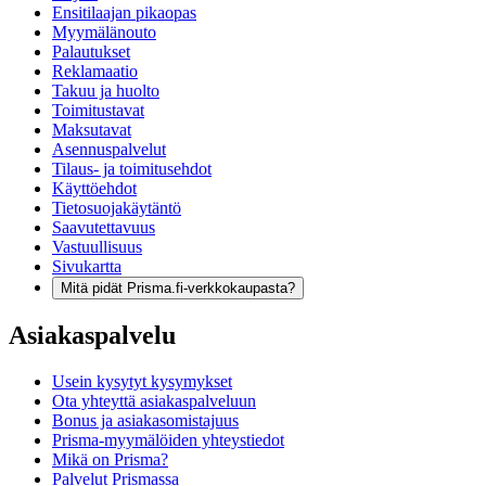
Ensitilaajan pikaopas
Myymälänouto
Palautukset
Reklamaatio
Takuu ja huolto
Toimitustavat
Maksutavat
Asennuspalvelut
Tilaus- ja toimitusehdot
Käyttöehdot
Tietosuojakäytäntö
Saavutettavuus
Vastuullisuus
Sivukartta
Mitä pidät Prisma.fi-verkkokaupasta?
Asiakaspalvelu
Usein kysytyt kysymykset
Ota yhteyttä asiakaspalveluun
Bonus ja asiakasomistajuus
Prisma-myymälöiden yhteystiedot
Mikä on Prisma?
Palvelut Prismassa