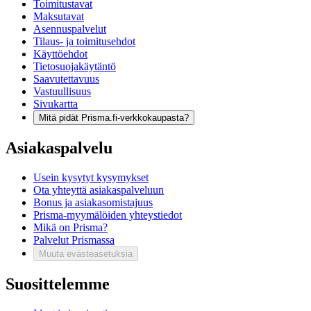
Toimitustavat
Maksutavat
Asennuspalvelut
Tilaus- ja toimitusehdot
Käyttöehdot
Tietosuojakäytäntö
Saavutettavuus
Vastuullisuus
Sivukartta
Mitä pidät Prisma.fi-verkkokaupasta?
Asiakaspalvelu
Usein kysytyt kysymykset
Ota yhteyttä asiakaspalveluun
Bonus ja asiakasomistajuus
Prisma-myymälöiden yhteystiedot
Mikä on Prisma?
Palvelut Prismassa
Muuta evästeasetuksia
Suosittelemme