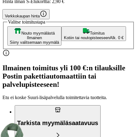
Hinta ilman S-Etukorttia:
2,90 €
Verkkokaupan hinta
Valitse toimitustapa
Nouto myymälästä
Toimitus
Ilmainen
Kotiin tai noutopisteeseen
Alk. 0 €
Siirry valitsemaan myymälä
Ilmainen toimitus yli 100 €:n tilauksille
Postin pakettiautomaattiin tai
palvelupisteeseen!
Etu ei koske Suuri‑lisäpalvelulla toimitettavia tuotteita.
Tarkista myymäläsaatavuus