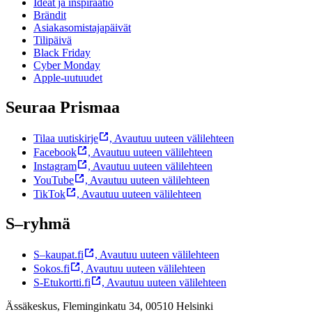
Ideat ja inspiraatio
Brändit
Asiakasomistajapäivät
Tilipäivä
Black Friday
Cyber Monday
Apple-uutuudet
Seuraa Prismaa
Tilaa uutiskirje
,
Avautuu uuteen välilehteen
Facebook
,
Avautuu uuteen välilehteen
Instagram
,
Avautuu uuteen välilehteen
YouTube
,
Avautuu uuteen välilehteen
TikTok
,
Avautuu uuteen välilehteen
S–ryhmä
S–kaupat.fi
,
Avautuu uuteen välilehteen
Sokos.fi
,
Avautuu uuteen välilehteen
S-Etukortti.fi
,
Avautuu uuteen välilehteen
Ässäkeskus, Fleminginkatu 34, 00510 Helsinki