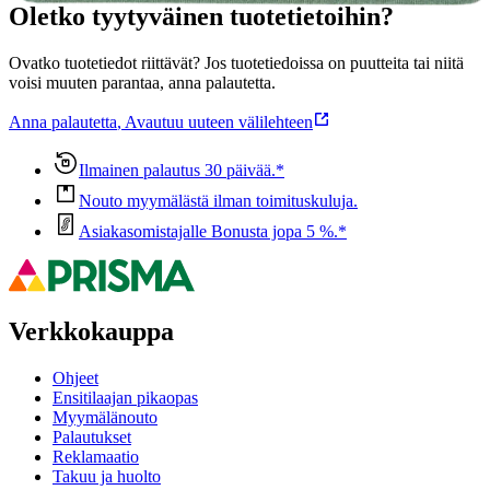
Oletko tyytyväinen tuotetietoihin?
Ovatko tuotetiedot riittävät? Jos tuotetiedoissa on puutteita tai niitä
voisi muuten parantaa, anna palautetta.
Anna palautetta
,
Avautuu uuteen välilehteen
Ilmainen palautus 30 päivää.*
Nouto myymälästä ilman toimituskuluja.
Asiakasomistajalle Bonusta jopa 5 %.*
Verkkokauppa
Ohjeet
Ensitilaajan pikaopas
Myymälänouto
Palautukset
Reklamaatio
Takuu ja huolto