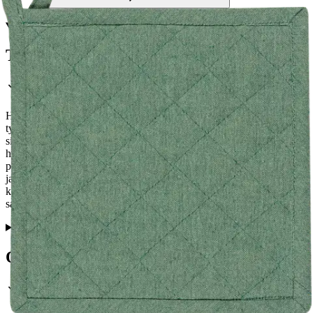
Tuotekuvaus
House Every Day -patalappu tarjoaa käytännöllisyyttä ja
tyylikkyyttä keittiöösi. Yksivärinen chambray-kudottu kangas antaa
sille modernin ilmeen. Patalapun koko on 22 x 22 cm, joten se sopii
hyvin suojaamaan käsiä kuumilta astioilta. Päällinen on valmistettu
puuvillasekoitteesta, ja täyte on polyesteriä. House-sarjan patakintaat
ja -laput on testattu kosketuslämmön osalta, ja tämä patalappu täyttää
kontaktikuumuuden luokan 2 testin vaatimukset. Yhdistä muihin
saman sarjan keittiötekstiileihin saadaksesi yhtenäisen ilmeen.
Ominaisuudet