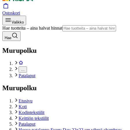
Ostoskori
Valikko
Hae tuotteita – aina halvat hinnat
Hae
Murupolku
…
Patalaput
Murupolku
Etusivu
Koti
Kodintekstiilit
Keittiön tekstiilit
Patalaput
House patalappu Every Day 22x22 cm vihreä chambray