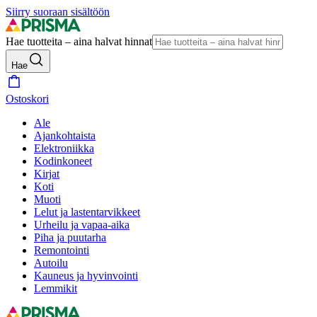
Siirry suoraan sisältöön
Hae tuotteita – aina halvat hinnat
Hae
Ostoskori
Ale
Ajankohtaista
Elektroniikka
Kodinkoneet
Kirjat
Koti
Muoti
Lelut ja lastentarvikkeet
Urheilu ja vapaa-aika
Piha ja puutarha
Remontointi
Autoilu
Kauneus ja hyvinvointi
Lemmikit