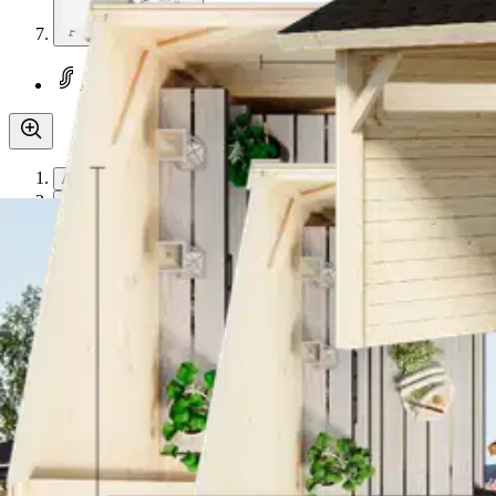
Asiakasomistaja-alennus
-5 %
Avaa kuva suurempana
Avaa kuva suurempana
Avaa kuva suurempana
Avaa kuva suurempana
Avaa kuva suurempana
Avaa kuva suurempana
Avaa kuva suurempana
Karusellin nuolipainikkeet
Seuraava
Karusellin pikakuvakkeet