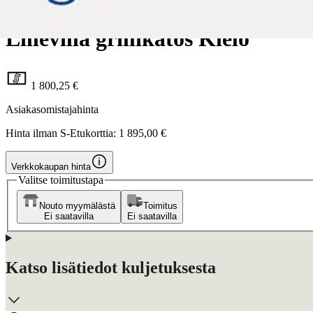
Lillevilla
Lillevilla grillikatos Kielo
1 800,25 €
Asiakasomistajahinta
Hinta ilman S-Etukorttia:
1 895,00 €
Verkkokaupan hinta
Valitse toimitustapa
Nouto myymälästä
Toimitus
Ei saatavilla
Ei saatavilla
Katso lisätiedot kuljetuksesta