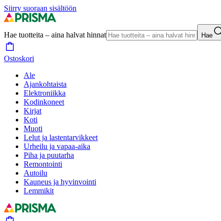
Siirry suoraan sisältöön
Hae tuotteita – aina halvat hinnat
Hae
Ostoskori
Ale
Ajankohtaista
Elektroniikka
Kodinkoneet
Kirjat
Koti
Muoti
Lelut ja lastentarvikkeet
Urheilu ja vapaa-aika
Piha ja puutarha
Remontointi
Autoilu
Kauneus ja hyvinvointi
Lemmikit