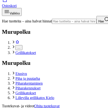
Ostoskori
Valikko
Hae tuotteita – aina halvat hinnat
Hae
Murupolku
…
Grillikatokset
Murupolku
Etusivu
Piha ja puutarha
Piharakentaminen
Piharakennukset
Grillikatokset
Lillevilla grillikatos Kielo
Tuotekuvat- ja videot
Ohita tuotekuvat