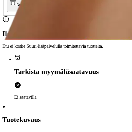
Nouto myymälästä
Toimitus
Ei saatavilla
Ei saatavilla
Ilmainen toimitus yli 100 €:n tilauksille Po
Etu ei koske Suuri‑lisäpalvelulla toimitettavia tuotteita.
Tarkista myymäläsaatavuus
Ei saatavilla
Tuotekuvaus