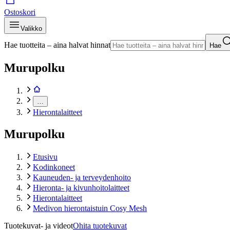
Ostoskori
Valikko
Hae tuotteita – aina halvat hinnat
Hae
Murupolku
…
Hierontalaitteet
Murupolku
Etusivu
Kodinkoneet
Kauneuden- ja terveydenhoito
Hieronta- ja kivunhoitolaitteet
Hierontalaitteet
Medivon hierontaistuin Cosy Mesh
Tuotekuvat- ja videot
Ohita tuotekuvat