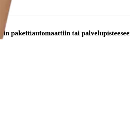
stin pakettiautomaattiin tai palvelupisteesee