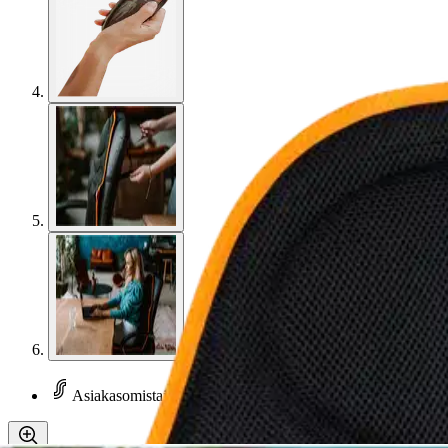
Asiakasomistaja-alennus
-15 %