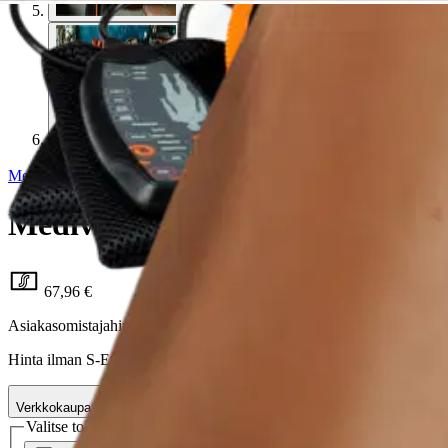
Medivon
Medivon hierontaistuin Cosy M
67,96 €
Asiakasomistajahinta
Hinta ilman S-Etukorttia:
79,95 €
Verkkokaupan hinta
Valitse toimitustapa