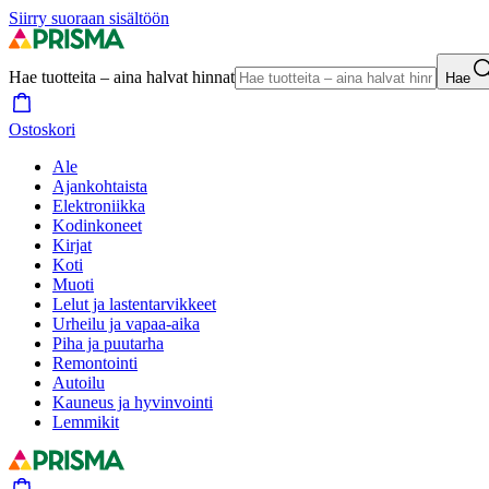
Siirry suoraan sisältöön
Hae tuotteita – aina halvat hinnat
Hae
Ostoskori
Ale
Ajankohtaista
Elektroniikka
Kodinkoneet
Kirjat
Koti
Muoti
Lelut ja lastentarvikkeet
Urheilu ja vapaa-aika
Piha ja puutarha
Remontointi
Autoilu
Kauneus ja hyvinvointi
Lemmikit