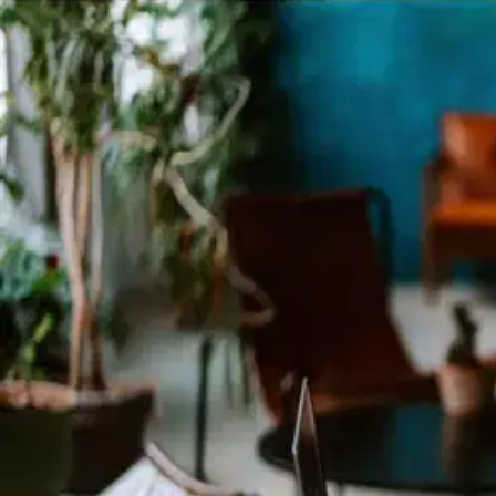
Avaa kuva suurempana
Avaa kuva suurempana
Avaa kuva suurempana
Avaa kuva suurempana
Avaa kuva suurempana
Avaa kuva suurempana
Karusellin nuolipainikkeet
Seuraava
Karusellin pikakuvakkeet