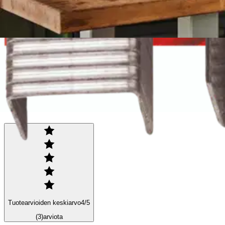
Einhell
Einhell sähkönaulain TC-EN 20
Tuotearvioiden keskiarvo
4
/5
(3)
arviota