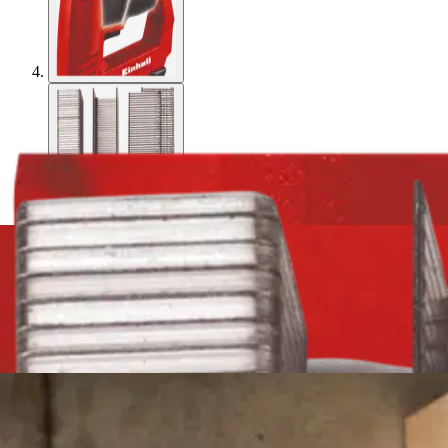
Asiakasomistaja-alennus
-15 %