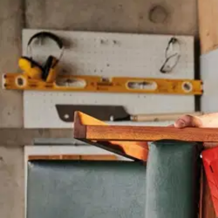
Avaa kuva suurempana
Avaa kuva suurempana
Avaa kuva suurempana
Avaa kuva suurempana
Avaa kuva suurempana
Avaa kuva suurempana
Karusellin nuolipainikkeet
Seuraava
Karusellin pikakuvakkeet