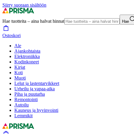
Siirry suoraan sisältöön
Hae tuotteita – aina halvat hinnat
Hae
Ostoskori
Ale
Ajankohtaista
Elektroniikka
Kodinkoneet
Kirjat
Koti
Muoti
Lelut ja lastentarvikkeet
Urheilu ja vapaa-aika
Piha ja puutarha
Remontointi
Autoilu
Kauneus ja hyvinvointi
Lemmikit