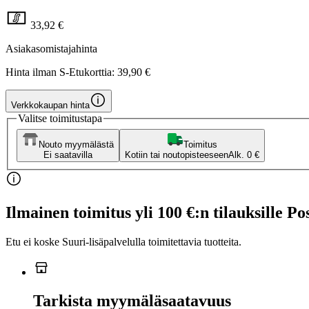
33,92 €
Asiakasomistajahinta
Hinta ilman S-Etukorttia:
39,90 €
Verkkokaupan hinta
Valitse toimitustapa
Nouto myymälästä
Toimitus
Ei saatavilla
Kotiin tai noutopisteeseen
Alk. 0 €
Ilmainen toimitus yli 100 €:n tilauksille Po
Etu ei koske Suuri‑lisäpalvelulla toimitettavia tuotteita.
Tarkista myymäläsaatavuus