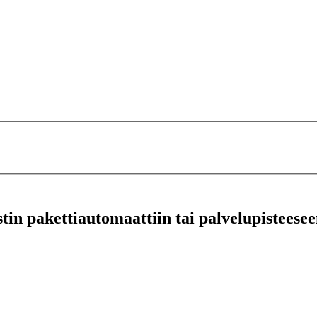
stin pakettiautomaattiin tai palvelupisteesee