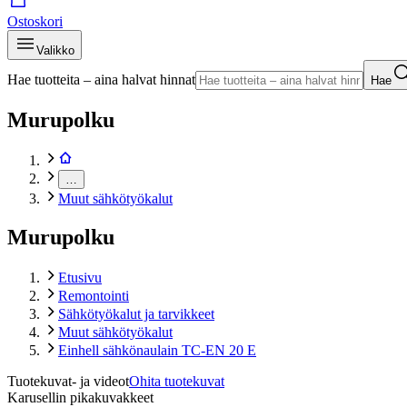
Ostoskori
Valikko
Hae tuotteita – aina halvat hinnat
Hae
Murupolku
…
Muut sähkötyökalut
Murupolku
Etusivu
Remontointi
Sähkötyökalut ja tarvikkeet
Muut sähkötyökalut
Einhell sähkönaulain TC-EN 20 E
Tuotekuvat- ja videot
Ohita tuotekuvat
Karusellin pikakuvakkeet