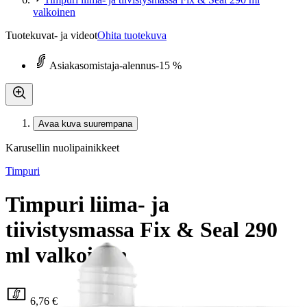
valkoinen
Tuotekuvat- ja videot
Ohita tuotekuva
Asiakasomistaja-alennus
-15 %
Avaa kuva suurempana
Karusellin nuolipainikkeet
Timpuri
Timpuri liima- ja
tiivistysmassa Fix & Seal 290
ml valkoinen
6,76 €