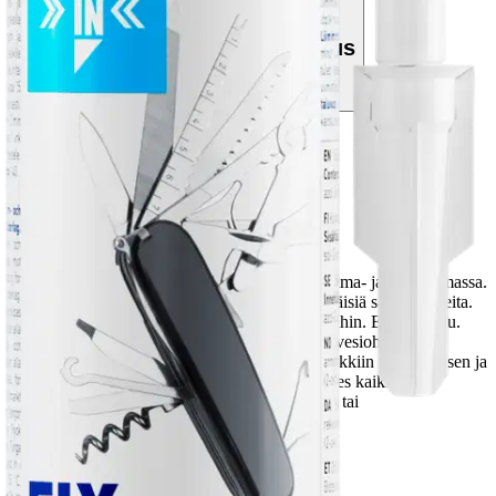
Tarkista myymäläsaatavuus
Tuotekuvaus
Elastinen ja täyttävä MS-polymeeripohjainen liima- ja tiivistysmassa.
Liuotinaineeton. Kestää UV-säteilyä ja äärimmäisiä sääolosuhteita.
Soveltuu märkätiloihin. Tarttuu kosteisiin pintoihin. Ei homehdu.
Sisä- ja ulkokäyttöön. Voidaan hioa ja maalata vesiohenteisilla
maaleilla. Nopeasti kuivuva. Soveltuu lähes kaikkiin rakentamisen ja
korjaamisen liimaus- ja tiivistyskohteisiin ja lähes kaikille
materiaaleille (ei PE/PP). Ei sovellu lasitukseen tai
polttoainesäiliöiden tiivistämiseen.