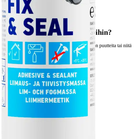
Ominaisuudet
Oletko tyytyväinen tuotetietoihin?
Ovatko tuotetiedot riittävät? Jos tuotetiedoissa on puutteita tai niitä
voisi muuten parantaa, anna palautetta.
Anna palautetta
,
Avautuu uuteen välilehteen
Verkkokauppa
Ohjeet
Ensitilaajan pikaopas
Myymälänouto
Palautukset
Reklamaatio
Takuu ja huolto
Toimitustavat
Maksutavat