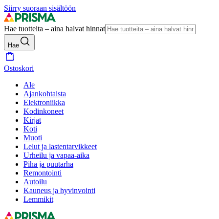
Siirry suoraan sisältöön
Hae tuotteita – aina halvat hinnat
Hae
Ostoskori
Ale
Ajankohtaista
Elektroniikka
Kodinkoneet
Kirjat
Koti
Muoti
Lelut ja lastentarvikkeet
Urheilu ja vapaa-aika
Piha ja puutarha
Remontointi
Autoilu
Kauneus ja hyvinvointi
Lemmikit