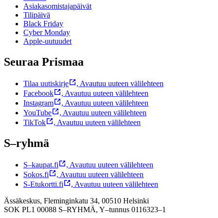
Asiakasomistajapäivät
Tilipäivä
Black Friday
Cyber Monday
Apple-uutuudet
Seuraa Prismaa
Tilaa uutiskirje
,
Avautuu uuteen välilehteen
Facebook
,
Avautuu uuteen välilehteen
Instagram
,
Avautuu uuteen välilehteen
YouTube
,
Avautuu uuteen välilehteen
TikTok
,
Avautuu uuteen välilehteen
S–ryhmä
S–kaupat.fi
,
Avautuu uuteen välilehteen
Sokos.fi
,
Avautuu uuteen välilehteen
S-Etukortti.fi
,
Avautuu uuteen välilehteen
Ässäkeskus, Fleminginkatu 34, 00510 Helsinki
SOK PL1 00088 S–RYHMÄ,
Y–tunnus 0116323–1