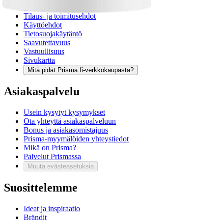
Asennuspalvelut
Tilaus- ja toimitusehdot
Käyttöehdot
Tietosuojakäytäntö
Saavutettavuus
Vastuullisuus
Sivukartta
Mitä pidät Prisma.fi-verkkokaupasta?
Asiakaspalvelu
Usein kysytyt kysymykset
Ota yhteyttä asiakaspalveluun
Bonus ja asiakasomistajuus
Prisma-myymälöiden yhteystiedot
Mikä on Prisma?
Palvelut Prismassa
Muuta evästeasetuksia
Suosittelemme
Ideat ja inspiraatio
Brändit