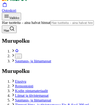
Ostoskori
Valikko
Hae tuotteita – aina halvat hinnat
Hae
Murupolku
…
Saumaus- ja liimamassat
Murupolku
Etusivu
Remontointi
Kodin pintamateriaalit
Liimat ja tiivistemassat
Saumaus- ja liimamassat
Timpuri liima- ja tiivistysmassa Fix & Seal 290 ml