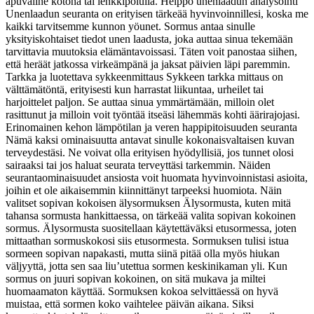
apuväline kotona tai lenkkipolulla. Helppo unenlaadun analysointi
Unenlaadun seuranta on erityisen tärkeää hyvinvoinnillesi, koska me
kaikki tarvitsemme kunnon yöunet. Sormus antaa sinulle
yksityiskohtaiset tiedot unen laadusta, joka auttaa sinua tekemään
tarvittavia muutoksia elämäntavoissasi. Täten voit panostaa siihen,
että heräät jatkossa virkeämpänä ja jaksat päivien läpi paremmin.
Tarkka ja luotettava sykkeenmittaus Sykkeen tarkka mittaus on
välttämätöntä, erityisesti kun harrastat liikuntaa, urheilet tai
harjoittelet paljon. Se auttaa sinua ymmärtämään, milloin olet
rasittunut ja milloin voit työntää itseäsi lähemmäs kohti äärirajojasi.
Erinomainen kehon lämpötilan ja veren happipitoisuuden seuranta
Nämä kaksi ominaisuutta antavat sinulle kokonaisvaltaisen kuvan
terveydestäsi. Ne voivat olla erityisen hyödyllisiä, jos tunnet olosi
sairaaksi tai jos haluat seurata terveyttäsi tarkemmin. Näiden
seurantaominaisuudet ansiosta voit huomata hyvinvoinnistasi asioita,
joihin et ole aikaisemmin kiinnittänyt tarpeeksi huomiota. Näin
valitset sopivan kokoisen älysormuksen Älysormusta, kuten mitä
tahansa sormusta hankittaessa, on tärkeää valita sopivan kokoinen
sormus. Älysormusta suositellaan käytettäväksi etusormessa, joten
mittaathan sormuskokosi siis etusormesta. Sormuksen tulisi istua
sormeen sopivan napakasti, mutta siinä pitää olla myös hiukan
väljyyttä, jotta sen saa liu’utettua sormen keskinikaman yli. Kun
sormus on juuri sopivan kokoinen, on sitä mukava ja miltei
huomaamaton käyttää. Sormuksen kokoa selvittäessä on hyvä
muistaa, että sormen koko vaihtelee päivän aikana. Siksi