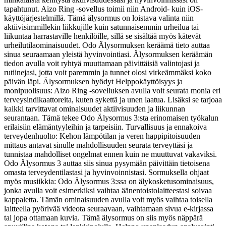
tapahtunut. Aizo Ring -sovellus toimii niin Android- kuin iOS-
käyttöjärjestelmillä. Tämä älysormus on loistava valinta niin
aktiivisimmillekin liikkujille kuin satunnaisemmin urheilua tai
liikuntaa harrastaville henkilöille, sillä se sisältää myös kätevät
urheilutilaominaisuudet. Odo Älysormuksen keräämä tieto auttaa
sinua seuraamaan yleistä hyvinvointiasi. Älysormuksen keräämän
tiedon avulla voit ryhtyä muuttamaan päivittäisiä valintojasi ja
rutiinejasi, jotta voit paremmin ja tunnet olosi virkeämmäksi koko
päivän läpi. Älysormuksen hyödyt Helppokäyttöisyys ja
monipuolisuus: Aizo Ring -sovelluksen avulla voit seurata monia eri
terveysindikaattoreita, kuten sykettä ja unen laatua. Lisäksi se tarjoaa
kaikki tarvittavat ominaisuudet aktiivisuuden ja liikunnan
seurantaan. Tämä tekee Odo Älysormus 3:sta erinomaisen työkalun
erilaisiin elämäntyyleihin ja tarpeisiin. Turvallisuus ja ennakoiva
terveydenhuolto: Kehon lämpötilan ja veren happipitoisuuden
mittaus antavat sinulle mahdollisuuden seurata terveyttäsi ja
tunnistaa mahdolliset ongelmat ennen kuin ne muuttuvat vakaviksi.
Odo Älysormus 3 auttaa siis sinua pysymään päivittäin tietoisena
omasta terveydentilastasi ja hyvinvoinnistasi. Sormuksella ohjaat
myös musiikkia: Odo Älysormus 3:ssa on älykosketusominaisuus,
jonka avulla voit esimerkiksi vaihtaa äänentoistolaitteestasi soivaa
kappaletta. Tämän ominaisuuden avulla voit myös vaihtaa toisella
laitteella pyörivää videota seuraavaan, vaihtamaan sivua e-kirjassa
tai jopa ottamaan kuvia. Tämä älysormus on siis myös näppärä