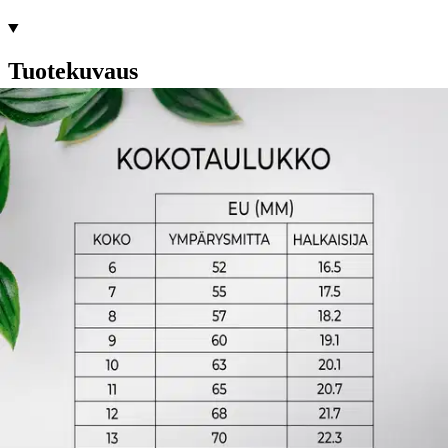
Tuotekuvaus
Odo Älysormus 3 on paljon enemmän kuin vain koru; se on älykäs
hyvinvointikumppanisi, joka kulkee kanssasi joka päivä. Tämä
huipputeknologinen sormus on suunniteltu seuraamaan terveyttäsi ja
hyvinvointiasi monipuolisesti, tarjoten samalla tyylikkään ja
huomaamattoman muotoilun. Se mittaa kaikkea unen laadusta ja
sykkeestä kehon lämpötilaan, ja sen avulla voit tehdä tietoisia
valintoja paremman elämänlaadun saavuttamiseksi.
Älä jätä
hyvinvointiasi arvailujen varaan; anna Odo Älysormus 3:n auttaa
sinua elämään terveellisemmin ja onnellisemmin. Tarkka ja laadukas
unenmittaus- ja seuranta: Odo Älysormus 3 ei ainoastaan mittaa
unen kestoa, vaan tarkasti myös unen laatua. Se analysoi univaiheesi
ja antaa sinulle tietoa siitä, kuinka voit parantaa unesi laatua. Odo
Älysormus 3 kertoo sinulle muun muassa unen pituuden, syvän ja
kevyen unen määrän, tärkeän REM-unen määrän ja ajan, jonka olit
hereillä yöllä. Samalla sormus myös mittaa sykettäsi yön aikana.
Kaikesta tästä tiedosta älysormus muodostaa myös pistejärjestelmällä
toimivan arvosanan jokaisesta yöstäsi. Kattavat urheilu- ja