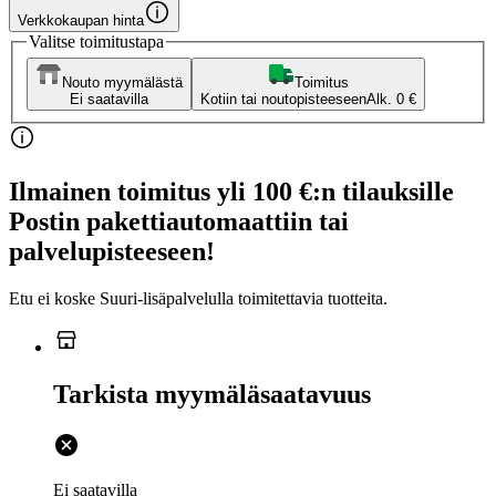
Verkkokaupan hinta
Valitse toimitustapa
Nouto myymälästä
Toimitus
Ei saatavilla
Kotiin tai noutopisteeseen
Alk. 0 €
Ilmainen toimitus yli 100 €:n tilauksille
Postin pakettiautomaattiin tai
palvelupisteeseen!
Etu ei koske Suuri‑lisäpalvelulla toimitettavia tuotteita.
Tarkista myymäläsaatavuus
Ei saatavilla