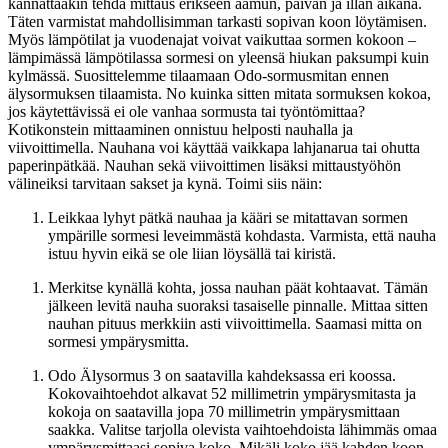
kannattaakin tehdä mittaus erikseen aamun, päivän ja illan aikana.
Täten varmistat mahdollisimman tarkasti sopivan koon löytämisen.
Myös lämpötilat ja vuodenajat voivat vaikuttaa sormen kokoon –
lämpimässä lämpötilassa sormesi on yleensä hiukan paksumpi kuin
kylmässä. Suosittelemme tilaamaan Odo-sormusmitan ennen
älysormuksen tilaamista. No kuinka sitten mitata sormuksen kokoa,
jos käytettävissä ei ole vanhaa sormusta tai työntömittaa?
Kotikonstein mittaaminen onnistuu helposti nauhalla ja
viivoittimella. Nauhana voi käyttää vaikkapa lahjanarua tai ohutta
paperinpätkää. Nauhan sekä viivoittimen lisäksi mittaustyöhön
välineiksi tarvitaan sakset ja kynä. Toimi siis näin:
Leikkaa lyhyt pätkä nauhaa ja kääri se mitattavan sormen
ympärille sormesi leveimmästä kohdasta. Varmista, että nauha
istuu hyvin eikä se ole liian löysällä tai kiristä.
Merkitse kynällä kohta, jossa nauhan päät kohtaavat. Tämän
jälkeen levitä nauha suoraksi tasaiselle pinnalle. Mittaa sitten
nauhan pituus merkkiin asti viivoittimella. Saamasi mitta on
sormesi ympärysmitta.
Odo Älysormus 3 on saatavilla kahdeksassa eri koossa.
Kokovaihtoehdot alkavat 52 millimetrin ympärysmitasta ja
kokoja on saatavilla jopa 70 millimetrin ympärysmittaan
saakka. Valitse tarjolla olevista vaihtoehdoista lähimmäs omaa
ympärysmittaasi sopiva koko. Mikäli koko jää kahden koon