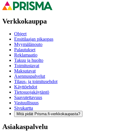
Verkkokauppa
Ohjeet
Ensitilaajan pikaopas
Myymälänouto
Palautukset
Reklamaatio
Takuu ja huolto
Toimitustavat
Maksutavat
Asennuspalvelut
Tilaus- ja toimitusehdot
Käyttöehdot
Tietosuojakäytäntö
Saavutettavuus
Vastuullisuus
Sivukartta
Mitä pidät Prisma.fi-verkkokaupasta?
Asiakaspalvelu