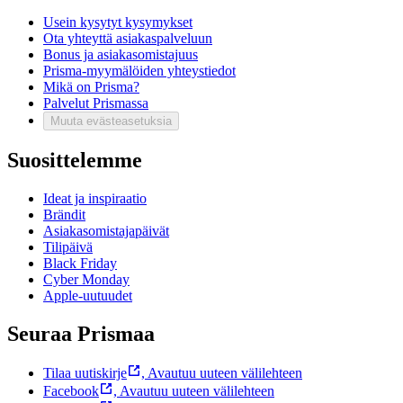
Usein kysytyt kysymykset
Ota yhteyttä asiakaspalveluun
Bonus ja asiakasomistajuus
Prisma-myymälöiden yhteystiedot
Mikä on Prisma?
Palvelut Prismassa
Muuta evästeasetuksia
Suosittelemme
Ideat ja inspiraatio
Brändit
Asiakasomistajapäivät
Tilipäivä
Black Friday
Cyber Monday
Apple-uutuudet
Seuraa Prismaa
Tilaa uutiskirje
,
Avautuu uuteen välilehteen
Facebook
,
Avautuu uuteen välilehteen