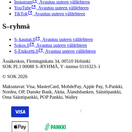
Instagram
,
Avautuu uuteen välilehteen
YouTube
,
Avautuu uuteen välilehteen
TikTok
,
Avautuu uuteen välilehteen
S–ryhmä
S–kaupat.fi
,
Avautuu uuteen välilehteen
Sokos.fi
,
Avautuu uuteen välilehteen
S-Etukortti.fi
,
Avautuu uuteen välilehteen
Ässäkeskus, Fleminginkatu 34, 00510 Helsinki
SOK PL1 00088 S–RYHMÄ,
Y–tunnus 0116323–1
© SOK 2026
Maksutavat
:
Visa, MasterCard, MobilePay, Apple Pay, S-Pankki,
Nordea, OP, Danske Bank, Aktia, Ålandsbanken, Säästöpankki,
Oma Säästöpankki, POP Pankki, Walley