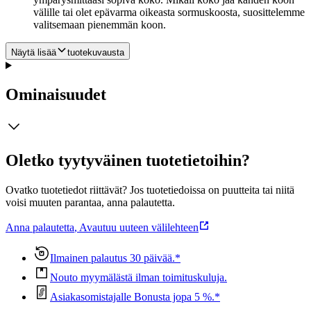
välille tai olet epävarma oikeasta sormuskoosta, suosittelemme
valitsemaan pienemmän koon.
Näytä lisää
tuotekuvausta
Ominaisuudet
Oletko tyytyväinen tuotetietoihin?
Ovatko tuotetiedot riittävät? Jos tuotetiedoissa on puutteita tai niitä
voisi muuten parantaa, anna palautetta.
Anna palautetta
,
Avautuu uuteen välilehteen
Ilmainen palautus 30 päivää.*
Nouto myymälästä ilman toimituskuluja.
Asiakasomistajalle Bonusta jopa 5 %.*