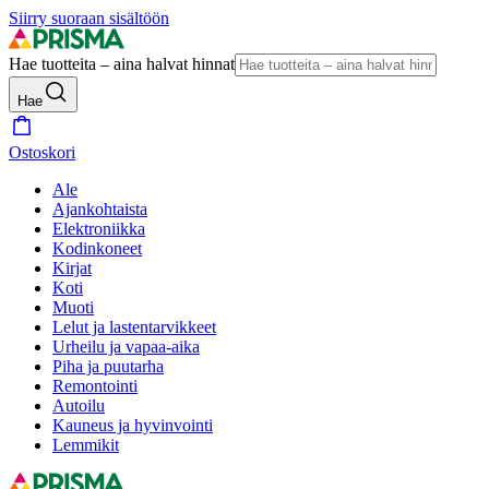
Siirry suoraan sisältöön
Hae tuotteita – aina halvat hinnat
Hae
Ostoskori
Ale
Ajankohtaista
Elektroniikka
Kodinkoneet
Kirjat
Koti
Muoti
Lelut ja lastentarvikkeet
Urheilu ja vapaa-aika
Piha ja puutarha
Remontointi
Autoilu
Kauneus ja hyvinvointi
Lemmikit