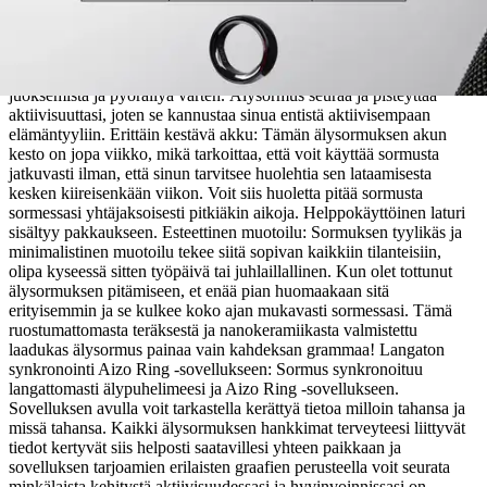
liikuntaominaisuudet: Tämä älysormus seuraa päivän aikana
aktiivisuuttasi mukavan tarkasti. Sormus seuraa esimerkiksi
askelmäärääsi, kuljettua matkaa ja kalorienkulutusta. Lisäksi Odo
Älysormus 3:ssa on eri urheilutilaominaisuudet kävelemistä,
juoksemista ja pyöräilyä varten. Älysormus seuraa ja pisteyttää
aktiivisuuttasi, joten se kannustaa sinua entistä aktiivisempaan
elämäntyyliin. Erittäin kestävä akku: Tämän älysormuksen akun
kesto on jopa viikko, mikä tarkoittaa, että voit käyttää sormusta
jatkuvasti ilman, että sinun tarvitsee huolehtia sen lataamisesta
kesken kiireisenkään viikon. Voit siis huoletta pitää sormusta
sormessasi yhtäjaksoisesti pitkiäkin aikoja. Helppokäyttöinen laturi
sisältyy pakkaukseen. Esteettinen muotoilu: Sormuksen tyylikäs ja
minimalistinen muotoilu tekee siitä sopivan kaikkiin tilanteisiin,
olipa kyseessä sitten työpäivä tai juhlaillallinen. Kun olet tottunut
älysormuksen pitämiseen, et enää pian huomaakaan sitä
erityisemmin ja se kulkee koko ajan mukavasti sormessasi. Tämä
ruostumattomasta teräksestä ja nanokeramiikasta valmistettu
laadukas älysormus painaa vain kahdeksan grammaa! Langaton
synkronointi Aizo Ring -sovellukseen: Sormus synkronoituu
langattomasti älypuhelimeesi ja Aizo Ring -sovellukseen.
Sovelluksen avulla voit tarkastella kerättyä tietoa milloin tahansa ja
missä tahansa. Kaikki älysormuksen hankkimat terveyteesi liittyvät
tiedot kertyvät siis helposti saatavillesi yhteen paikkaan ja
sovelluksen tarjoamien erilaisten graafien perusteella voit seurata
minkälaista kehitystä aktiivisuudessasi ja hyvinvoinnissasi on