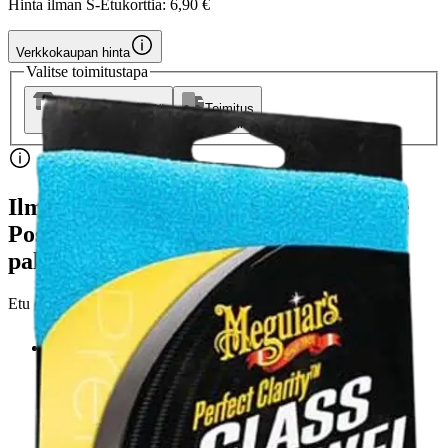
Hinta ilman S-Etukorttia:
6,90 €
Verkkokaupan hinta
Valitse toimitustapa
Nouto myymälästä
Toimitus
Ei saatavilla
Ei saatavilla
Ilmainen toimitus yli 100 €:n tilauksille
Postin pakettiautomaattiin tai
palvelupisteeseen!
Etu ei koske Suuri‑lisäpalvelulla toimitettavia tuotteita.
Tarkista myymäläsaatavuus