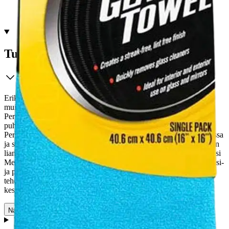
Ei saatavilla
Tuotekuvaus
Erikoisliina lasien puhdistuskeen. Lyhytnukkainen liina lasi-ja
muiden kovien pintojen tehokkaaseen puhdistukseen. Meguiars
Perfect Clarity Glass Towel puhdistaa lasipinnat raidattoman
puhtaaksi kerta toisensa jälkeen. Konepestävä ja todella kestävä.
Perfect Clarity Glass Towel voidaan pestä toistuvasti pesukonneessa
ja se kestää kovaa käyttöä. Liina ei nukkaa ja puhdistaa vaikeankin
lian erittäin tehokkaasti.
Lasiliinan kanssa suositellaan käytettäväksi
Meguiars Perfect Clarity Glass Cleaner G8824. Ominaisuudet: Lasi-
ja peilipintojen puhdistus. Täysin nukkaamaton ja raidoittamaton
tehopuhdistaja. Konepestävä ja äärimmäisen hyvin kulutusta
kestävä.
Näytä lisää
tuotekuvausta