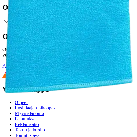
Ominaisuudet
Oletko tyytyväinen tuotetietoihin?
Ovatko tuotetiedot riittävät? Jos tuotetiedoissa on puutteita tai niitä
voisi muuten parantaa, anna palautetta.
Anna palautetta
,
Avautuu uuteen välilehteen
Verkkokauppa
Ohjeet
Ensitilaajan pikaopas
Myymälänouto
Palautukset
Reklamaatio
Takuu ja huolto
Toimitustavat