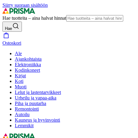
Siirry suoraan sisältöön
Hae tuotteita – aina halvat hinnat
Hae
Ostoskori
Ale
Ajankohtaista
Elektroniikka
Kodinkoneet
Kirjat
Koti
Muoti
Lelut ja lastentarvikkeet
Urheilu ja vapaa-aika
Piha ja puutarha
Remontointi
Autoilu
Kauneus ja hyvinvointi
Lemmikit