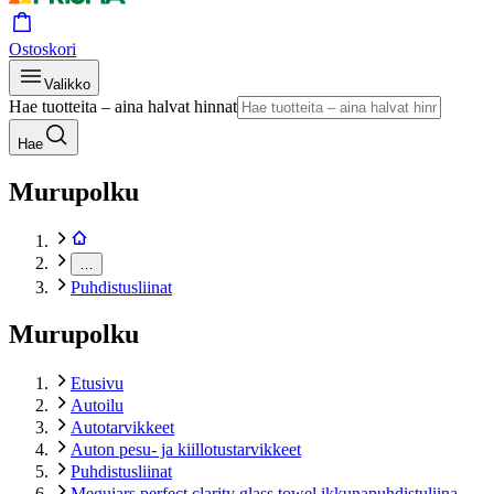
Ostoskori
Valikko
Hae tuotteita – aina halvat hinnat
Hae
Murupolku
…
Puhdistusliinat
Murupolku
Etusivu
Autoilu
Autotarvikkeet
Auton pesu- ja kiillotustarvikkeet
Puhdistusliinat
Meguiars perfect clarity glass towel ikkunapuhdistuliina