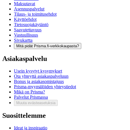
Maksutavat
Asennuspalvelut
Tilaus- ja toimitusehdot
Käyttöehdot
Tietosuojakäytäntö
Saavutettavuus
Vastuullisuus
Sivukartta
Mitä pidät Prisma.fi-verkkokaupasta?
Asiakaspalvelu
Usein kysytyt kysymykset
Ota yhteyttä asiakaspalveluun
Bonus ja asiakasomistajuus
Prisma-myymälöiden yhteystiedot
Mikä on Prisma?
Palvelut Prismassa
Muuta evästeasetuksia
Suosittelemme
Ideat ja inspiraatio