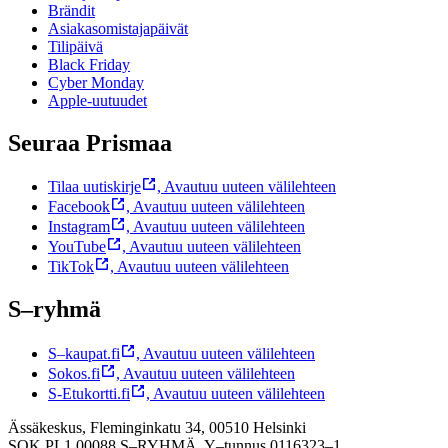
Brändit
Asiakasomistajapäivät
Tilipäivä
Black Friday
Cyber Monday
Apple-uutuudet
Seuraa Prismaa
Tilaa uutiskirje
,
Avautuu uuteen välilehteen
Facebook
,
Avautuu uuteen välilehteen
Instagram
,
Avautuu uuteen välilehteen
YouTube
,
Avautuu uuteen välilehteen
TikTok
,
Avautuu uuteen välilehteen
S–ryhmä
S–kaupat.fi
,
Avautuu uuteen välilehteen
Sokos.fi
,
Avautuu uuteen välilehteen
S-Etukortti.fi
,
Avautuu uuteen välilehteen
Ässäkeskus, Fleminginkatu 34, 00510 Helsinki
SOK PL1 00088 S–RYHMÄ,
Y–tunnus 0116323–1