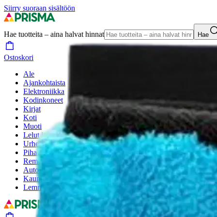
Siirry suoraan sisältöön
Hae tuotteita – aina halvat hinnat
Hae
Ostoskori
Ale
Ajankohtaista
Elektroniikka
Kodinkoneet
Kirjat
Koti
Muoti
Lelut ja lastentarvikkeet
Urheilu ja vapaa-aika
Piha ja puutarha
Remontointi
Autoilu
Kauneus ja hyvinvointi
Lemmikit