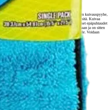
uiars Supreme Shine Drying Towel on medium kokoinen kuivauspyyhe,
kahiukkaset jää pyörimään maalipinnalle naarmuttaen sitä.
Kuivaa
 mikä takaa erinomaisen vedensitomiskyvyn. Mahdolliset epäpuhtaudet
ripustetaan käytön jälkeen yksinkertaisesti kuivumaan ja on sitten
s. Nopea ja helppo käyttää. Turvallinen maaliponnoille. Voidaan