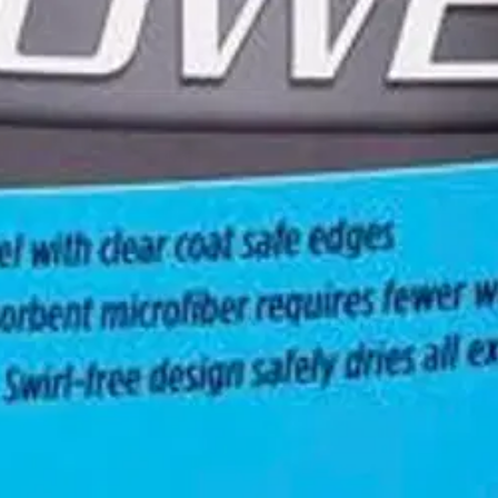
stin pakettiautomaattiin tai palvelupisteesee