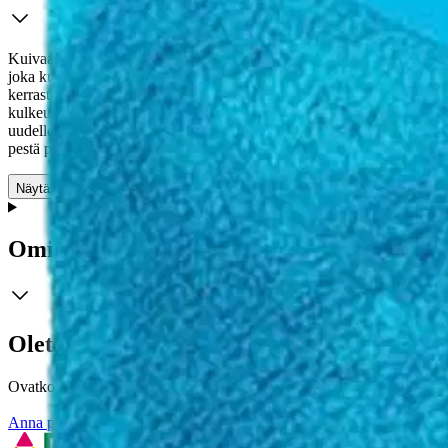
Kuivaa hellästi ja tehokkaasti pesun jälkeen. Supreme Shine Dryi
joka kuivaa isonkin auton naarmuja jättämättä. Imee itseenä painoons
kerrasta kuivaksi! Supreme Shine Drying Towel on valmistettu laaduk
kulkeutuvat syvälle mikrokuidun juuren eivätkä näin naarmuta pintaa
uudelleen käytettävissä. Kuivauspyyhe voidaan konepestä 30:ssa asete
pestä pesukoneessa.
Näytä lisää
tuotekuvausta
Ominaisuudet
Oletko tyytyväinen tuotetietoihin?
Ovatko tuotetiedot riittävät? Jos tuotetiedoissa on puutteita tai niitä v
Anna palautetta
,
Avautuu uuteen välilehteen