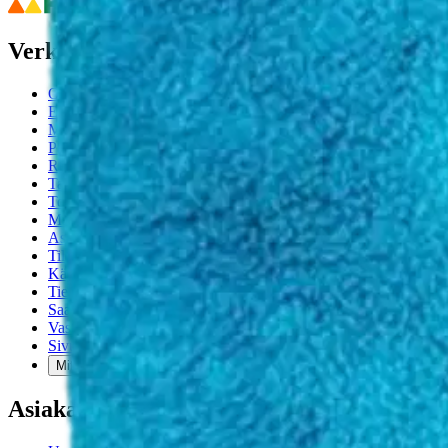
Verkkokauppa
Ohjeet
Ensitilaajan pikaopas
Myymälänouto
Palautukset
Reklamaatio
Takuu ja huolto
Toimitustavat
Maksutavat
Asennuspalvelut
Tilaus- ja toimitusehdot
Käyttöehdot
Tietosuojakäytäntö
Saavutettavuus
Vastuullisuus
Sivukartta
Mitä pidät Prisma.fi-verkkokaupasta?
Asiakaspalvelu