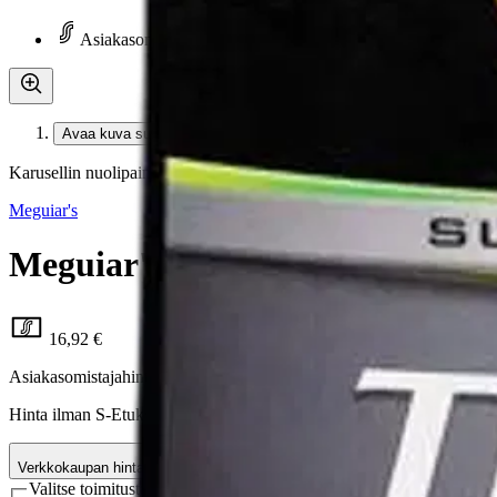
Asiakasomistaja-alennus
-15 %
Avaa kuva suurempana
Karusellin nuolipainikkeet
Meguiar's
Meguiar's kuivauspyyhe M kok
16,92 €
Asiakasomistajahinta
Hinta ilman S-Etukorttia:
19,90 €
Verkkokaupan hinta
Valitse toimitustapa