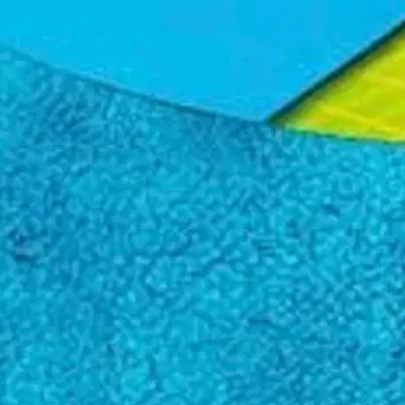
ng Towel on on nimensä mukaisesti huippulaadukas kuivauspyyhe. Meg
a nähden monkertaisen määrän vettä ja varmistaa etteivät mahdolliset li
kaasta kasoisharjatusta mikrokuidusta. Mikrokuidun on erittäin tiheää
 kuivatessa. Kooltaan pyyhe on 55 x 45cm. Supreme Shine Drying Towel 
essa zeoliitittömällä pesuaineella. Ominaisuudet: Auton tehokas kuivau
oisi muuten parantaa, anna palautetta.