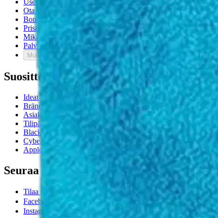
Usein kysytyt kysymykset
Ota yhteyttä asiakaspalveluun
Bonus ja asiakasomistajuus
Prisma-myymälöiden yhteystiedot
Mikä on Prisma?
Palvelut Prismassa
Muuta evästeasetuksia
Suosittelemme
Ideat ja inspiraatio
Brändit
Asiakasomistajapäivät
Tilipäivä
Black Friday
Cyber Monday
Apple-uutuudet
Seuraa Prismaa
Tilaa uutiskirje
,
Avautuu uuteen välilehteen
Facebook
,
Avautuu uuteen välilehteen
Instagram
,
Avautuu uuteen välilehteen