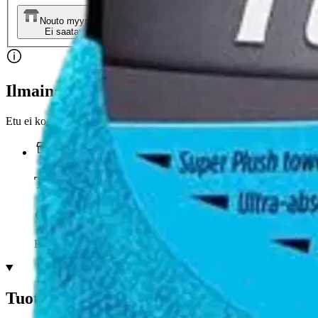
Nouto myymälästä
Toimitus
Ei saatavilla
Ei saatavilla
Ilmainen toimitus yli 100 €:n tilauksille Po
Etu ei koske Suuri‑lisäpalvelulla toimitettavia tuotteita.
Tarkista myymäläsaatavuus
Ei saatavilla
Tuotekuvaus