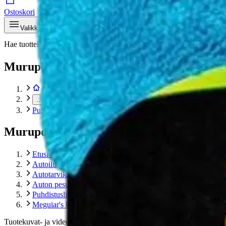
Ostoskori
Valikko
Hae tuotteita – aina halvat hinnat
Hae
Murupolku
…
Puhdistusliinat
Murupolku
Etusivu
Autoilu
Autotarvikkeet
Auton pesu- ja kiillotustarvikkeet
Puhdistusliinat
Meguiar's kuivauspyyhe M kokoinen
Tuotekuvat- ja videot
Ohita tuotekuva