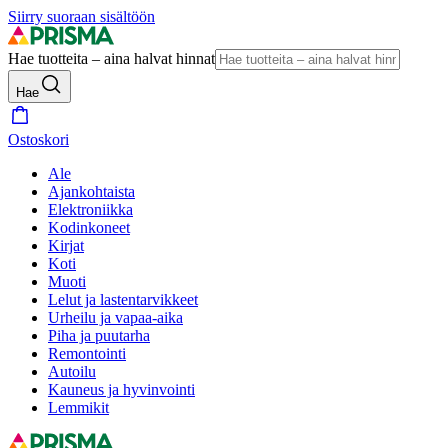
Siirry suoraan sisältöön
Hae tuotteita – aina halvat hinnat
Hae
Ostoskori
Ale
Ajankohtaista
Elektroniikka
Kodinkoneet
Kirjat
Koti
Muoti
Lelut ja lastentarvikkeet
Urheilu ja vapaa-aika
Piha ja puutarha
Remontointi
Autoilu
Kauneus ja hyvinvointi
Lemmikit