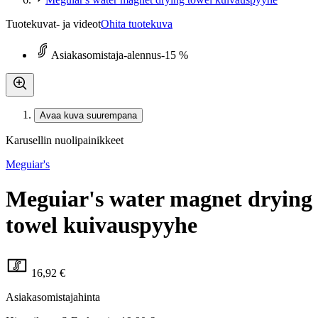
Tuotekuvat- ja videot
Ohita tuotekuva
Asiakasomistaja-alennus
-15 %
Avaa kuva suurempana
Karusellin nuolipainikkeet
Meguiar's
Meguiar's water magnet drying
towel kuivauspyyhe
16,92 €
Asiakasomistajahinta