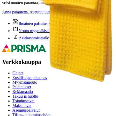
voisi muuten parantaa, anna palautetta.
Anna palautetta
,
Avautuu uuteen välilehteen
Ilmainen palautus 30 päivää.*
Nouto myymälästä ilman toimituskuluja.
Asiakasomistajalle Bonusta jopa 5 %.*
Verkkokauppa
Ohjeet
Ensitilaajan pikaopas
Myymälänouto
Palautukset
Reklamaatio
Takuu ja huolto
Toimitustavat
Maksutavat
Asennuspalvelut
Tilaus- ja toimitusehdot