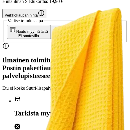
Hinta ilman S-Etukorttia:
19,90 €
Verkkokaupan hinta
Valitse toimitustapa
Nouto myymälästä
Toimitus
Ei saatavilla
Kotiin tai noutopisteeseen
Alk. 0 €
Ilmainen toimitus yli 100 €:n tilauksille
Postin pakettiautomaattiin tai
palvelupisteeseen!
Etu ei koske Suuri‑lisäpalvelulla toimitettavia tuotteita.
Tarkista myymäläsaatavuus