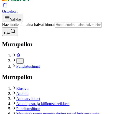
Ostoskori
Valikko
Hae tuotteita – aina halvat hinnat
Hae
Murupolku
…
Puhdistusliinat
Murupolku
Etusivu
Autoilu
Autotarvikkeet
Auton pesu- ja kiillotustarvikkeet
Puhdistusliinat
Meguiar's water magnet drying towel kuivauspyyhe