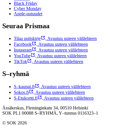
Black Friday
Cyber Monday
Apple-uutuudet
Seuraa Prismaa
Tilaa uutiskirje
,
Avautuu uuteen välilehteen
Facebook
,
Avautuu uuteen välilehteen
Instagram
,
Avautuu uuteen välilehteen
YouTube
,
Avautuu uuteen välilehteen
TikTok
,
Avautuu uuteen välilehteen
S–ryhmä
S–kaupat.fi
,
Avautuu uuteen välilehteen
Sokos.fi
,
Avautuu uuteen välilehteen
S-Etukortti.fi
,
Avautuu uuteen välilehteen
Ässäkeskus, Fleminginkatu 34, 00510 Helsinki
SOK PL1 00088 S–RYHMÄ,
Y–tunnus 0116323–1
© SOK 2026