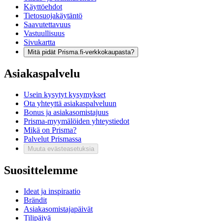
Käyttöehdot
Tietosuojakäytäntö
Saavutettavuus
Vastuullisuus
Sivukartta
Mitä pidät Prisma.fi-verkkokaupasta?
Asiakaspalvelu
Usein kysytyt kysymykset
Ota yhteyttä asiakaspalveluun
Bonus ja asiakasomistajuus
Prisma-myymälöiden yhteystiedot
Mikä on Prisma?
Palvelut Prismassa
Muuta evästeasetuksia
Suosittelemme
Ideat ja inspiraatio
Brändit
Asiakasomistajapäivät
Tilipäivä