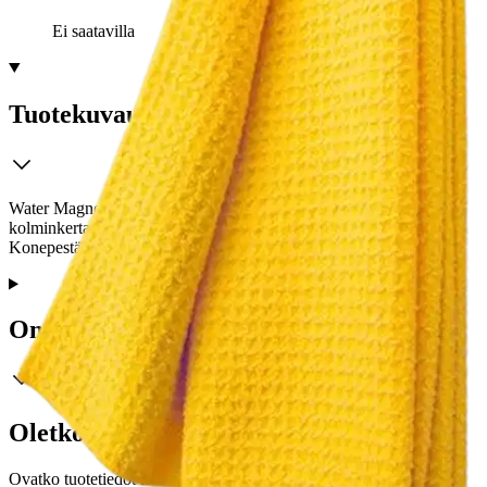
Ei saatavilla
Tuotekuvaus
Water Magnet. Erittäin imukykyinen mikrokuitukuivausliina. Imee
kolminkertaisen määrän vettä perinteisiin liinoihin verrattuna.
Konepestävä.
Ominaisuudet
Oletko tyytyväinen tuotetietoihin?
Ovatko tuotetiedot riittävät? Jos tuotetiedoissa on puutteita tai niitä