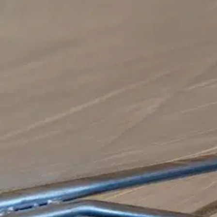
Asiakasomistaja-alennus
-5 %
Avaa kuva suurempana
Avaa kuva suurempana