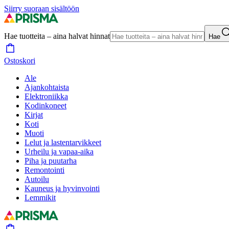
Siirry suoraan sisältöön
Hae tuotteita – aina halvat hinnat
Hae
Ostoskori
Ale
Ajankohtaista
Elektroniikka
Kodinkoneet
Kirjat
Koti
Muoti
Lelut ja lastentarvikkeet
Urheilu ja vapaa-aika
Piha ja puutarha
Remontointi
Autoilu
Kauneus ja hyvinvointi
Lemmikit