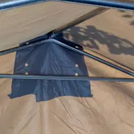
Avaa kuva suurempana
Avaa kuva suurempana
Avaa kuva suurempana
Avaa kuva suurempana
Avaa kuva suurempana
Avaa kuva suurempana
Avaa kuva suurempana
Karusellin nuolipainikkeet
Seuraava
Karusellin pikakuvakkeet