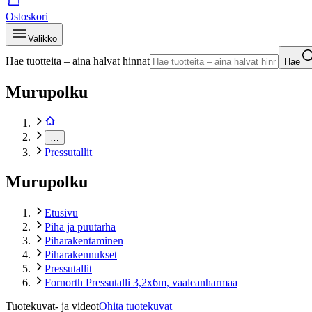
Ostoskori
Valikko
Hae tuotteita – aina halvat hinnat
Hae
Murupolku
…
Pressutallit
Murupolku
Etusivu
Piha ja puutarha
Piharakentaminen
Piharakennukset
Pressutallit
Fornorth Pressutalli 3,2x6m, vaaleanharmaa
Tuotekuvat- ja videot
Ohita tuotekuvat