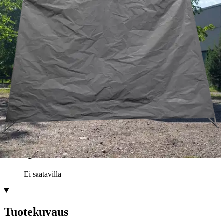
Ilmainen toimitus yli 100 €:n tilauksille
Postin pakettiautomaattiin tai
palvelupisteeseen!
Etu ei koske Suuri‑lisäpalvelulla toimitettavia tuotteita.
Tarkista myymäläsaatavuus
Ei saatavilla
Tuotekuvaus