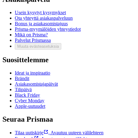
Usein kysytyt kysymykset
Ota yhteyttä asiakaspalveluun
Bonus ja asiakasomistajuus
Prisma-myymälöiden yhteystiedot
Mikä on Prisma?
Palvelut Prismassa
Muuta evästeasetuksia
Suosittelemme
Ideat ja inspiraatio
Brändit
Asiakasomistajapäivät
Tilipäivä
Black Friday
Cyber Monday
Apple-uutuudet
Seuraa Prismaa
Tilaa uutiskirje
,
Avautuu uuteen välilehteen