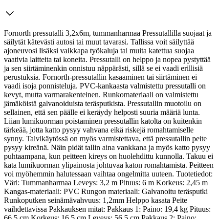
Fornorth pressutalli 3,2x6m, tummanharmaa Pressutallilla suojaat ja
säilytät kätevästi autosi tai muut tavarasi. Tallissa voit säilyttää
ajoneuvosi lisäksi vaikkapa työkaluja tai muita katettua suojaa
vaativia laitteita tai koneita. Pressutalli on helppo ja nopea pystyttää
ja sen siirtäminenkin onnistuu näppärästi, sillä se ei vaadi erillisiä
perustuksia. Fornorth-pressutallin kasaaminen tai siirtäminen ei
vaadi isoja ponnisteluja.
PVC-kankaasta valmistettu pressutalli on
kevyt, mutta varmarakenteinen. Runkomateriaali on valmistettu
jämäköistä galvanoiduista teräsputkista. Pressutallin muotoilu on
sellainen, että sen päälle ei keräydy helposti suuria määriä lunta.
Liian lumikuorman poistaminen pressutallin katolta on kuitenkin
tärkeää, jotta katto pysyy vahvana eikä riskejä romahtamiselle
synny. Talvikäytössä on myös varmistettava, että pressutallin peite
pysyy kireänä. Näin pidät tallin aina vankkana ja myös katto pysyy
puhtaampana, kun peitteen kireys on huolehdittu kunnolla. Takuu ei
kata lumikuorman ylipainosta johtuvaa katon romahtamista. Peitteen
voi myöhemmin halutessaan vaihtaa ongelmitta uuteen. Tuotetiedot:
Väri: Tummanharmaa Leveys: 3,2 m Pituus: 6 m Korkeus: 2,45 m
Kangas-materiaali: PVC Rungon materiaali: Galvanoitu teräsputki
Runkoputken seinämävahvuus: 1,2mm Helppo kasata Peite
vaihdettavissa Pakkauksen mitat: Pakkaus 1: Paino: 19,4 kg Pituus:
66,5 cm Korkeus: 16,5 cm Leveys: 56,5 cm Pakkaus 2: Paino: