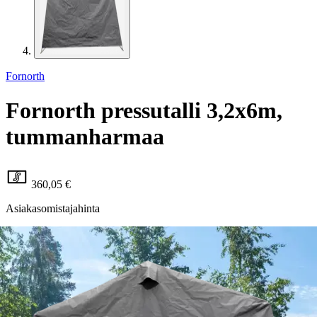
Fornorth
Fornorth pressutalli 3,2x6m,
tummanharmaa
360,05 €
Asiakasomistajahinta
Hinta ilman S-Etukorttia:
379,00 €
Verkkokaupan hinta
Valitse toimitustapa
Nouto myymälästä
Toimitus
Ei saatavilla
Kotiin tai noutopisteeseen
Alk. 4,95 €