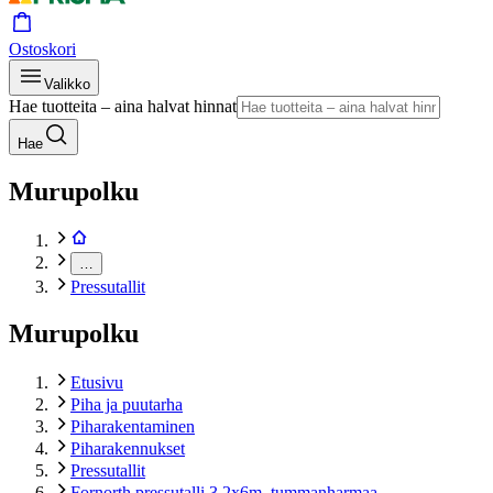
Ostoskori
Valikko
Hae tuotteita – aina halvat hinnat
Hae
Murupolku
…
Pressutallit
Murupolku
Etusivu
Piha ja puutarha
Piharakentaminen
Piharakennukset
Pressutallit
Fornorth pressutalli 3,2x6m, tummanharmaa