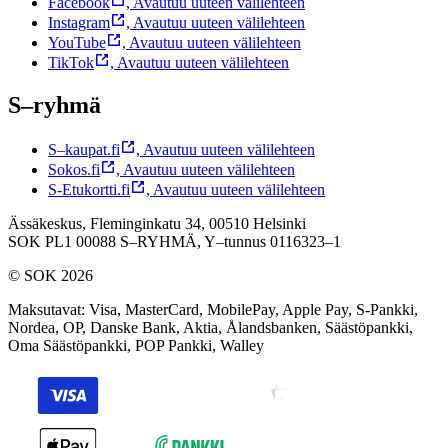
Facebook
,
Avautuu uuteen välilehteen
Instagram
,
Avautuu uuteen välilehteen
YouTube
,
Avautuu uuteen välilehteen
TikTok
,
Avautuu uuteen välilehteen
S–ryhmä
S–kaupat.fi
,
Avautuu uuteen välilehteen
Sokos.fi
,
Avautuu uuteen välilehteen
S-Etukortti.fi
,
Avautuu uuteen välilehteen
Ässäkeskus, Fleminginkatu 34, 00510 Helsinki
SOK PL1 00088 S–RYHMÄ,
Y–tunnus 0116323–1
© SOK 2026
Maksutavat
:
Visa, MasterCard, MobilePay, Apple Pay, S-Pankki,
Nordea, OP, Danske Bank, Aktia, Ålandsbanken, Säästöpankki,
Oma Säästöpankki, POP Pankki, Walley