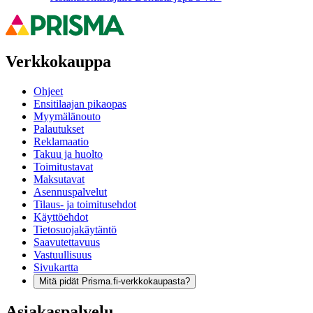
Verkkokauppa
Ohjeet
Ensitilaajan pikaopas
Myymälänouto
Palautukset
Reklamaatio
Takuu ja huolto
Toimitustavat
Maksutavat
Asennuspalvelut
Tilaus- ja toimitusehdot
Käyttöehdot
Tietosuojakäytäntö
Saavutettavuus
Vastuullisuus
Sivukartta
Mitä pidät Prisma.fi-verkkokaupasta?
Asiakaspalvelu