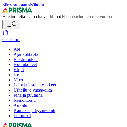
Siirry suoraan sisältöön
Hae tuotteita – aina halvat hinnat
Hae
Ostoskori
Ale
Ajankohtaista
Elektroniikka
Kodinkoneet
Kirjat
Koti
Muoti
Lelut ja lastentarvikkeet
Urheilu ja vapaa-aika
Piha ja puutarha
Remontointi
Autoilu
Kauneus ja hyvinvointi
Lemmikit