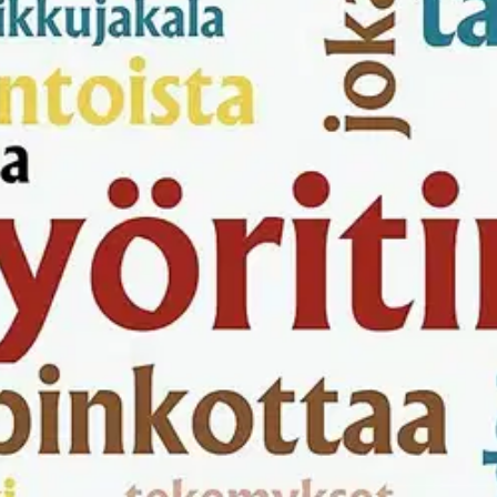
lleet lasten itse muodostamia omaperäisiä sanoja. Myöhästelemisen vasta
heessa huomiota kiinnittävät johdokset ja yhdyssanat, jotka eivät ole kie
sa? Lasten kielenkehitystä tutkinut professori Klaus Laalo on kartutta
ihin. Sanojen merkitysten lisäksi selitetään niiden käyttöyhteys. Nauhoit
Lapsenkielen uudissanat tarjoaa monipuolisen ja hyvin kuvatun aineiston k
oisi muuten parantaa, anna palautetta.