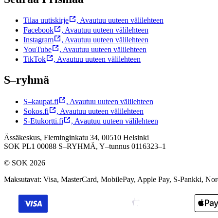
Tilaa uutiskirje
,
Avautuu uuteen välilehteen
Facebook
,
Avautuu uuteen välilehteen
Instagram
,
Avautuu uuteen välilehteen
YouTube
,
Avautuu uuteen välilehteen
TikTok
,
Avautuu uuteen välilehteen
S–ryhmä
S–kaupat.fi
,
Avautuu uuteen välilehteen
Sokos.fi
,
Avautuu uuteen välilehteen
S-Etukortti.fi
,
Avautuu uuteen välilehteen
Ässäkeskus, Fleminginkatu 34, 00510 Helsinki
SOK PL1 00088 S–RYHMÄ,
Y–tunnus 0116323–1
© SOK 2026
Maksutavat
:
Visa, MasterCard, MobilePay, Apple Pay, S-Pankki, No