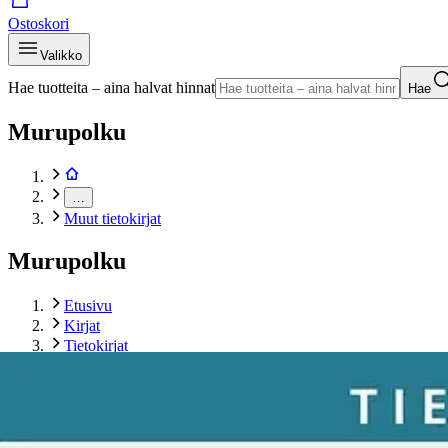
Ostoskori
Valikko
Hae tuotteita – aina halvat hinnat
Hae
Murupolku
…
Muut tietokirjat
Murupolku
Etusivu
Kirjat
Tietokirjat
Muut tietokirjat
Laalo, Lapsenkielen uudissanat
Tuotekuvat- ja videot
Ohita tuotekuva