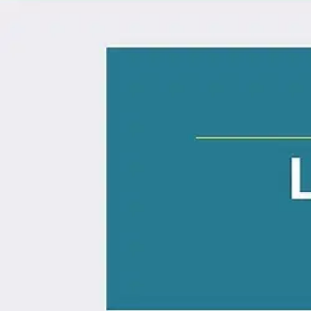
Asiakasomistaja-alennus
-15 %
Avaa kuva suurempana
Karusellin nuolipainikkeet
Suomalaisen Kirjallisuuden Seu
Laalo, Lapsenkielen uudissanat
20,19 €
Asiakasomistajahinta
Hinta ilman S-Etukorttia:
23,75 €
Verkkokaupan hinta
Valitse toimitustapa