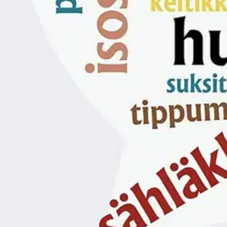
Nouto myymälästä ilman toimituskuluja.
Asiakasomistajalle Bonusta jopa 5 %.*
Verkkokauppa
Ohjeet
Ensitilaajan pikaopas
Myymälänouto
Palautukset
Reklamaatio
Takuu ja huolto
Toimitustavat
Maksutavat
Asennuspalvelut
Tilaus- ja toimitusehdot
Käyttöehdot
Tietosuojakäytäntö
Saavutettavuus
Vastuullisuus
Sivukartta