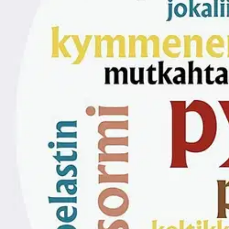
Kaaduttaa, kiivettää, juoksettaa, ajattaa, nousettaa... monet ovat kuu
luonnollisesti hiihtimet, ja eiliskesä tarkoittaa viime kesää. Lasten pu
ominaisia, ja miten uudissanojen muodostaminen muuttuu lapsen kasvaes
päiväkirjamuistiinpanoja, jota hän vertaa aiemmin julkaistuihin aineisto
ensin kuulleet aikuisilta ja miten he itse ovat alkaneet niitä käyttää. 
lukijoille.
Näytä lisää
tuotekuvausta
Ominaisuudet
Oletko tyytyväinen tuotetietoihin?
Ovatko tuotetiedot riittävät? Jos tuotetiedoissa on puutteita tai niitä v
Anna palautetta
,
Avautuu uuteen välilehteen
Ilmainen palautus 30 päivää.*