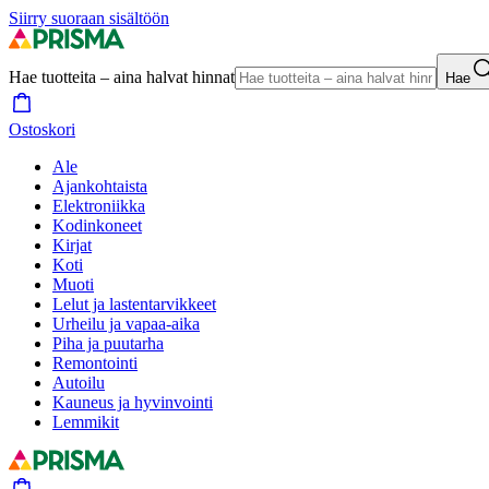
Siirry suoraan sisältöön
Hae tuotteita – aina halvat hinnat
Hae
Ostoskori
Ale
Ajankohtaista
Elektroniikka
Kodinkoneet
Kirjat
Koti
Muoti
Lelut ja lastentarvikkeet
Urheilu ja vapaa-aika
Piha ja puutarha
Remontointi
Autoilu
Kauneus ja hyvinvointi
Lemmikit