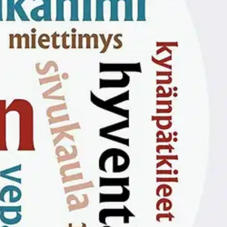
kohta on nopeilla, neulaset ovat kuusenpiikkejä. Sukset ovat
len vakiintunutta sanastoa.
Millaiset uudissanat ovat lapsenkielelle
nut kahden lapsen puheesta laajan aineiston nauhoitteita ja
teilla taustoitetaan, millaisia yhdyssanoja ja johdoksia lapset ovat
ielentutkijoille sekä lapsenkielestä ja uudissanoista kiinnostuneille