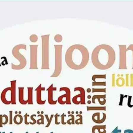
stin pakettiautomaattiin tai palvelupisteesee