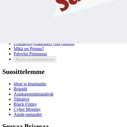
Mitä pidät Prisma.fi-verkkokaupasta?
Asiakaspalvelu
Usein kysytyt kysymykset
Ota yhteyttä asiakaspalveluun
Bonus ja asiakasomistajuus
Prisma-myymälöiden yhteystiedot
Mikä on Prisma?
Palvelut Prismassa
Muuta evästeasetuksia
Suosittelemme
Ideat ja inspiraatio
Brändit
Asiakasomistajapäivät
Tilipäivä
Black Friday
Cyber Monday
Apple-uutuudet
Seuraa Prismaa