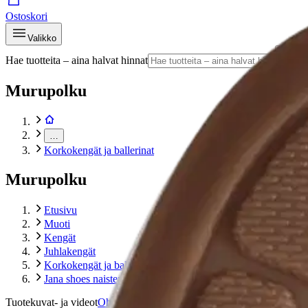
Ostoskori
Valikko
Hae tuotteita – aina halvat hinnat
Hae
Murupolku
…
Korkokengät ja ballerinat
Murupolku
Etusivu
Muoti
Kengät
Juhlakengät
Korkokengät ja ballerinat
Jana shoes naisten kiila-avokas
Tuotekuvat- ja videot
Ohita tuotekuvat