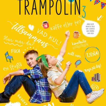
Tuotekuvaus
Trampolin 3 on peruskoulun B1-ruotsin oppikirja. Se sisältää yhden
kurssin materiaalin ja sopii kaikkiin vuosiviikkotuntimääriin. Kirja
sisältää sekä tekstit että tehtävät. Aihepiireinä ovat koti ja asuminen,
oma huone, tunteet ja unelmat sekä lempiruoat ja -juomat.
Kirjassa
on neljä kappaletta, ja jokainen kappale sisältää seuraavat osiot:
Tavoitteet, Temaord (kuvasanasto), Lexikon (sanastoaukeama), Text
(teksti), Grammatik (kielioppi), Hoppa högt! (soveltavia ja
syventäviä tehtäviä), Kolla vad du kan! (kertaavia tehtäviä ja
itsearviointi) ja Kulturhopp (kulttuuri). Mukana on myös ylöspäin
eriyttäviä Volt-tehtäviä. Uudistuksessa kirjaan on lisätty
Pohjoismaihin keskittyvä Jag – en nordbo -osio.
Näytä lisää
tuotekuvausta
Ominaisuudet