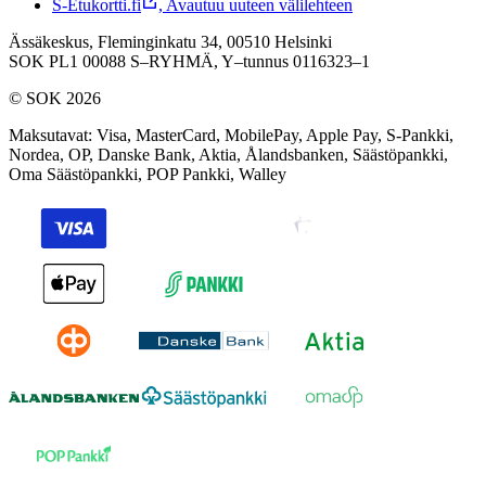
S-Etukortti.fi
,
Avautuu uuteen välilehteen
Ässäkeskus, Fleminginkatu 34, 00510 Helsinki
SOK PL1 00088 S–RYHMÄ,
Y–tunnus 0116323–1
© SOK 2026
Maksutavat
:
Visa, MasterCard, MobilePay, Apple Pay, S-Pankki,
Nordea, OP, Danske Bank, Aktia, Ålandsbanken, Säästöpankki,
Oma Säästöpankki, POP Pankki, Walley