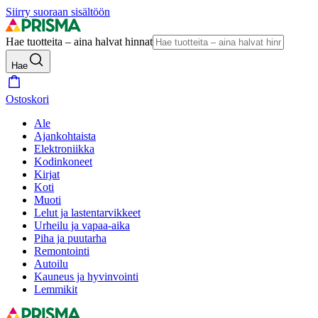
Siirry suoraan sisältöön
Hae tuotteita – aina halvat hinnat
Hae
Ostoskori
Ale
Ajankohtaista
Elektroniikka
Kodinkoneet
Kirjat
Koti
Muoti
Lelut ja lastentarvikkeet
Urheilu ja vapaa-aika
Piha ja puutarha
Remontointi
Autoilu
Kauneus ja hyvinvointi
Lemmikit