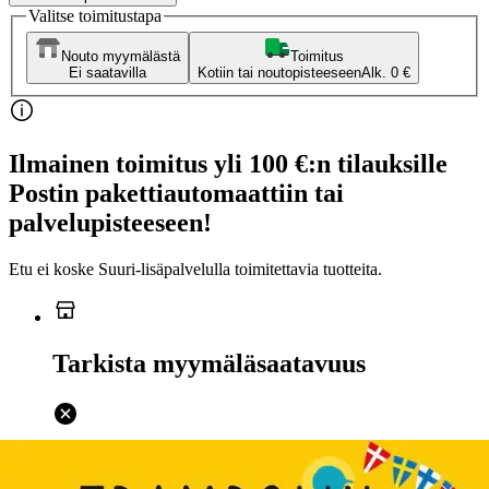
Valitse toimitustapa
Nouto myymälästä
Toimitus
Ei saatavilla
Kotiin tai noutopisteeseen
Alk. 0 €
Ilmainen toimitus yli 100 €:n tilauksille
Postin pakettiautomaattiin tai
palvelupisteeseen!
Etu ei koske Suuri‑lisäpalvelulla toimitettavia tuotteita.
Tarkista myymäläsaatavuus
Ei saatavilla