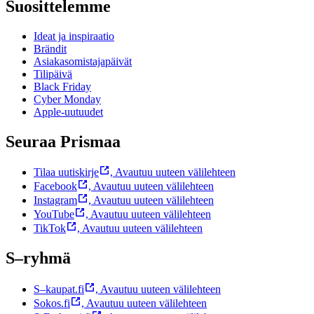
Suosittelemme
Ideat ja inspiraatio
Brändit
Asiakasomistajapäivät
Tilipäivä
Black Friday
Cyber Monday
Apple-uutuudet
Seuraa Prismaa
Tilaa uutiskirje
,
Avautuu uuteen välilehteen
Facebook
,
Avautuu uuteen välilehteen
Instagram
,
Avautuu uuteen välilehteen
YouTube
,
Avautuu uuteen välilehteen
TikTok
,
Avautuu uuteen välilehteen
S–ryhmä
S–kaupat.fi
,
Avautuu uuteen välilehteen
Sokos.fi
,
Avautuu uuteen välilehteen