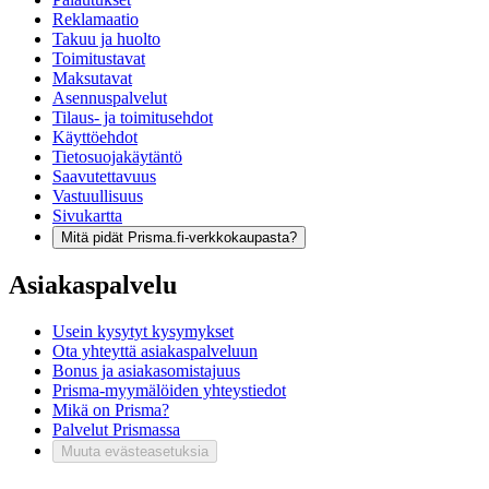
Reklamaatio
Takuu ja huolto
Toimitustavat
Maksutavat
Asennuspalvelut
Tilaus- ja toimitusehdot
Käyttöehdot
Tietosuojakäytäntö
Saavutettavuus
Vastuullisuus
Sivukartta
Mitä pidät Prisma.fi-verkkokaupasta?
Asiakaspalvelu
Usein kysytyt kysymykset
Ota yhteyttä asiakaspalveluun
Bonus ja asiakasomistajuus
Prisma-myymälöiden yhteystiedot
Mikä on Prisma?
Palvelut Prismassa
Muuta evästeasetuksia