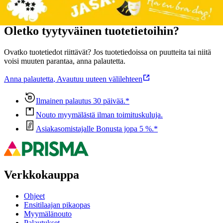
Oletko tyytyväinen tuotetietoihin?
Ovatko tuotetiedot riittävät? Jos tuotetiedoissa on puutteita tai niitä
voisi muuten parantaa, anna palautetta.
Anna palautetta
,
Avautuu uuteen välilehteen
Ilmainen palautus 30 päivää.*
Nouto myymälästä ilman toimituskuluja.
Asiakasomistajalle Bonusta jopa 5 %.*
Verkkokauppa
Ohjeet
Ensitilaajan pikaopas
Myymälänouto
Palautukset