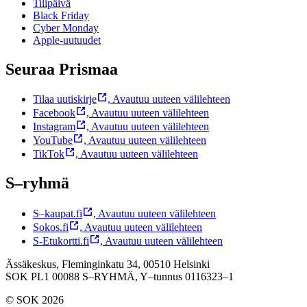
Tilipäivä
Black Friday
Cyber Monday
Apple-uutuudet
Seuraa Prismaa
Tilaa uutiskirje
,
Avautuu uuteen välilehteen
Facebook
,
Avautuu uuteen välilehteen
Instagram
,
Avautuu uuteen välilehteen
YouTube
,
Avautuu uuteen välilehteen
TikTok
,
Avautuu uuteen välilehteen
S–ryhmä
S–kaupat.fi
,
Avautuu uuteen välilehteen
Sokos.fi
,
Avautuu uuteen välilehteen
S-Etukortti.fi
,
Avautuu uuteen välilehteen
Ässäkeskus, Fleminginkatu 34, 00510 Helsinki
SOK PL1 00088 S–RYHMÄ,
Y–tunnus 0116323–1
© SOK 2026