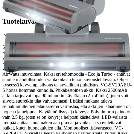
Tuotekuvaus
Sharp VC-SV20AEU-S Varsi-imuri Tutustu Sharp VC-SV20AEU-
S pölynimuriin - tehokkuuden ja käytännöllisyyden täydellinen
yhdistelmä, joka tekee siivouksesta helpompaa ja tehokkaampaa
kuin koskaan! Huipputehokkuus: Tämä innovatiivinen imuri on
varustettu tehokkaalla 250W moottorilla, joka tuottaa huikeat 120
AirWatts imuvoimaa. Kaksi eri tehomoodia - Eco ja Turbo - antavat
sinulle mahdollisuuden valita oikean tehon siivoustehtävään.
Olipa
kyseessä kevyempi siivous tai syvällinen puhdistus, VC-SV20AEU-
S hoitaa homman kunnolla. Pitkäkestoinen akku: Kaksi 2500mAh
akkua tarjoavat jopa 90 minuutin käyttöajan (2 x 45min), joten voit
siivota suuretkin tilat vaivattomasti. Lisäksi mukana tuleva
seinäkiinnitteinen latausasema varmistaa, että akkujen lataaminen on
nopeaa ja helppoa. Käytännöllisyys ja keveys: Pölynimurin paino on
vain 2.5 kg, joten se on kevyt ja helposti käsiteltävä. LED-valaistu
imupää auttaa sinua näkemään pimeät ja vaikeasti saavutettavat
paikat, kuten huonekalujen alla. Monipuoliset lisävarusteet: VC-
SV20AEU-S sisältää laajan valikoiman lisävarusteita, kuten: Kaksi