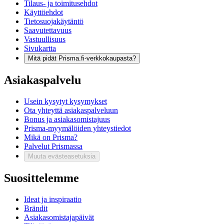
Tilaus- ja toimitusehdot
Käyttöehdot
Tietosuojakäytäntö
Saavutettavuus
Vastuullisuus
Sivukartta
Mitä pidät Prisma.fi-verkkokaupasta?
Asiakaspalvelu
Usein kysytyt kysymykset
Ota yhteyttä asiakaspalveluun
Bonus ja asiakasomistajuus
Prisma-myymälöiden yhteystiedot
Mikä on Prisma?
Palvelut Prismassa
Muuta evästeasetuksia
Suosittelemme
Ideat ja inspiraatio
Brändit
Asiakasomistajapäivät