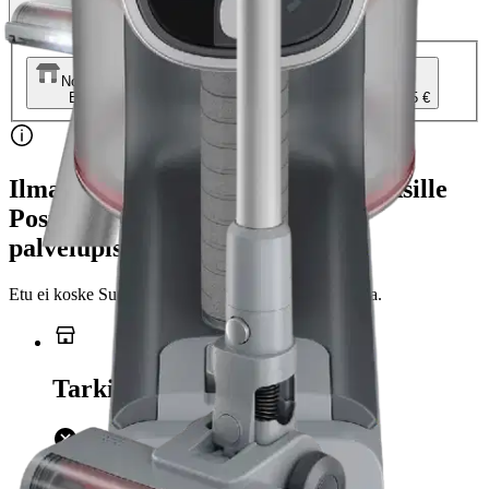
Verkkokaupan hinta
Valitse toimitustapa
Nouto myymälästä
Toimitus
Ei saatavilla
Kotiin tai noutopisteeseen
Alk. 4,95 €
Ilmainen toimitus yli 100 €:n tilauksille
Postin pakettiautomaattiin tai
palvelupisteeseen!
Etu ei koske Suuri‑lisäpalvelulla toimitettavia tuotteita.
Tarkista myymäläsaatavuus
Ei saatavilla