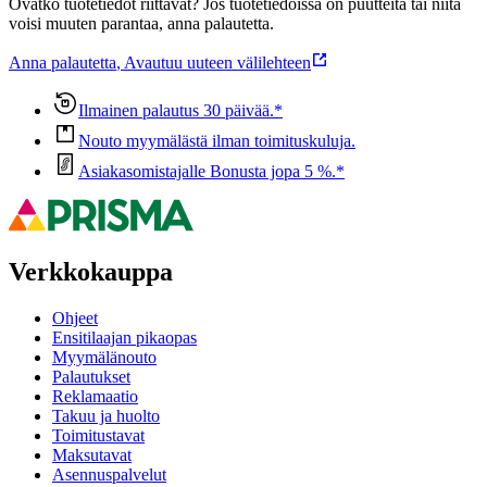
Ovatko tuotetiedot riittävät? Jos tuotetiedoissa on puutteita tai niitä
voisi muuten parantaa, anna palautetta.
Anna palautetta
,
Avautuu uuteen välilehteen
Ilmainen palautus 30 päivää.*
Nouto myymälästä ilman toimituskuluja.
Asiakasomistajalle Bonusta jopa 5 %.*
Verkkokauppa
Ohjeet
Ensitilaajan pikaopas
Myymälänouto
Palautukset
Reklamaatio
Takuu ja huolto
Toimitustavat
Maksutavat
Asennuspalvelut