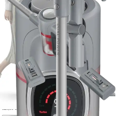
Sharp
Sharp VC-SV20AEU-S varsi-
imuri
329,00 €