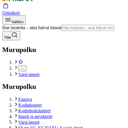
Ostoskori
Valikko
Hae tuotteita – aina halvat hinnat
Hae
Murupolku
…
Varsi-imurit
Murupolku
Etusivu
Kodinkoneet
Kodinhoitolaitteet
Imurit ja tarvikkeet
Varsi-imurit
Sharp VC-SV20AEU-S varsi-imuri