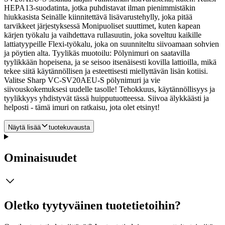
HEPA13-suodatinta, jotka puhdistavat ilman pienimmistäkin
hiukkasista Seinälle kiinnitettävä lisävarustehylly, joka pitää
tarvikkeet järjestyksessä Monipuoliset suuttimet, kuten kapean
kärjen työkalu ja vaihdettava rullasuutin, joka soveltuu kaikille
lattiatyypeille Flexi-työkalu, joka on suunniteltu siivoamaan sohvien
ja pöytien alta. Tyylikäs muotoilu: Pölynimuri on saatavilla
tyylikkään hopeisena, ja se seisoo itsenäisesti kovilla lattioilla, mikä
tekee siitä käytännöllisen ja esteettisesti miellyttävän lisän kotiisi.
Valitse Sharp VC-SV20AEU-S pölynimuri ja vie
siivouskokemuksesi uudelle tasolle! Tehokkuus, käytännöllisyys ja
tyylikkyys yhdistyvät tässä huipputuotteessa. Siivoa älykkäästi ja
helposti - tämä imuri on ratkaisu, jota olet etsinyt!
Näytä lisää
tuotekuvausta
Ominaisuudet
Oletko tyytyväinen tuotetietoihin?