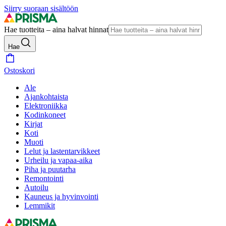
Siirry suoraan sisältöön
Hae tuotteita – aina halvat hinnat
Hae
Ostoskori
Ale
Ajankohtaista
Elektroniikka
Kodinkoneet
Kirjat
Koti
Muoti
Lelut ja lastentarvikkeet
Urheilu ja vapaa-aika
Piha ja puutarha
Remontointi
Autoilu
Kauneus ja hyvinvointi
Lemmikit