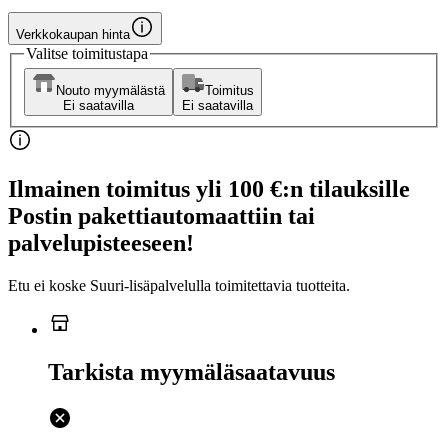
Verkkokaupan hinta
Valitse toimitustapa
Nouto myymälästä
Toimitus
Ei saatavilla
Ei saatavilla
Ilmainen toimitus yli 100 €:n tilauksille
Postin pakettiautomaattiin tai
palvelupisteeseen!
Etu ei koske Suuri‑lisäpalvelulla toimitettavia tuotteita.
Tarkista myymäläsaatavuus