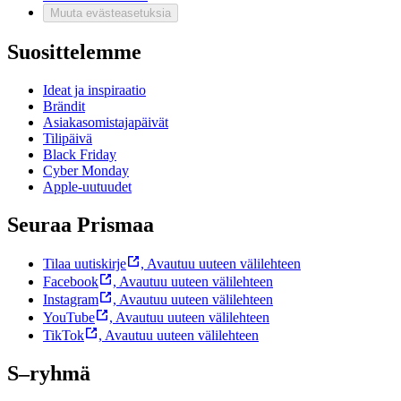
Muuta evästeasetuksia
Suosittelemme
Ideat ja inspiraatio
Brändit
Asiakasomistajapäivät
Tilipäivä
Black Friday
Cyber Monday
Apple-uutuudet
Seuraa Prismaa
Tilaa uutiskirje
,
Avautuu uuteen välilehteen
Facebook
,
Avautuu uuteen välilehteen
Instagram
,
Avautuu uuteen välilehteen
YouTube
,
Avautuu uuteen välilehteen
TikTok
,
Avautuu uuteen välilehteen
S–ryhmä