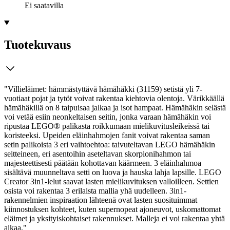
Ei saatavilla
Tuotekuvaus
"Villieläimet: hämmästyttävä hämähäkki (31159) setistä yli 7-
vuotiaat pojat ja tytöt voivat rakentaa kiehtovia olentoja. Värikkäällä
hämähäkillä on 8 taipuisaa jalkaa ja isot hampaat. Hämähäkin selästä
voi vetää esiin neonkeltaisen seitin, jonka varaan hämähäkin voi
ripustaa LEGO® palikasta roikkumaan mielikuvitusleikeissä tai
koristeeksi.
Upeiden eläinhahmojen fanit voivat rakentaa saman
setin palikoista 3 eri vaihtoehtoa: taivuteltavan LEGO hämähäkin
seitteineen, eri asentoihin aseteltavan skorpionihahmon tai
majesteettisesti päätään kohottavan käärmeen. 3 eläinhahmoa
sisältävä muunneltava setti on luova ja hauska lahja lapsille. LEGO
Creator 3in1-lelut saavat lasten mielikuvituksen valloilleen. Settien
osista voi rakentaa 3 erilaista mallia yhä uudelleen. 3in1-
rakennelmien inspiraation lähteenä ovat lasten suosituimmat
kiinnostuksen kohteet, kuten supernopeat ajoneuvot, uskomattomat
eläimet ja yksityiskohtaiset rakennukset. Malleja ei voi rakentaa yhtä
aikaa."