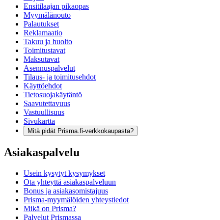
Ensitilaajan pikaopas
Myymälänouto
Palautukset
Reklamaatio
Takuu ja huolto
Toimitustavat
Maksutavat
Asennuspalvelut
Tilaus- ja toimitusehdot
Käyttöehdot
Tietosuojakäytäntö
Saavutettavuus
Vastuullisuus
Sivukartta
Mitä pidät Prisma.fi-verkkokaupasta?
Asiakaspalvelu
Usein kysytyt kysymykset
Ota yhteyttä asiakaspalveluun
Bonus ja asiakasomistajuus
Prisma-myymälöiden yhteystiedot
Mikä on Prisma?
Palvelut Prismassa