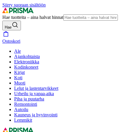
Siirry suoraan sisältöön
Hae tuotteita – aina halvat hinnat
Hae
Ostoskori
Ale
Ajankohtaista
Elektroniikka
Kodinkoneet
Kirjat
Koti
Muoti
Lelut ja lastentarvikkeet
Urheilu ja vapaa-aika
Piha ja puutarha
Remontointi
Autoilu
Kauneus ja hyvinvointi
Lemmikit