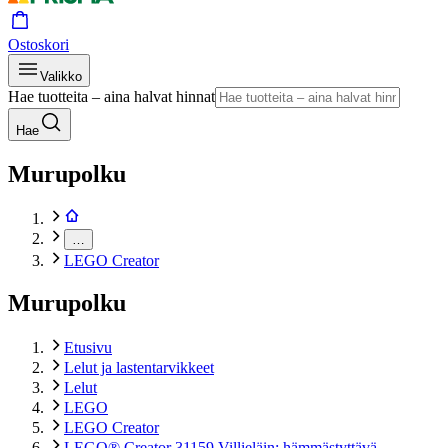
Ostoskori
Valikko
Hae tuotteita – aina halvat hinnat
Hae
Murupolku
…
LEGO Creator
Murupolku
Etusivu
Lelut ja lastentarvikkeet
Lelut
LEGO
LEGO Creator
LEGO® Creator 31159 Villieläin: hämmästyttävä