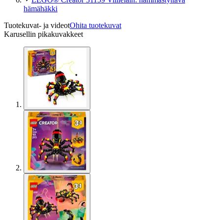
hämähäkki
Tuotekuvat- ja videot
Ohita tuotekuvat
Karusellin pikakuvakkeet