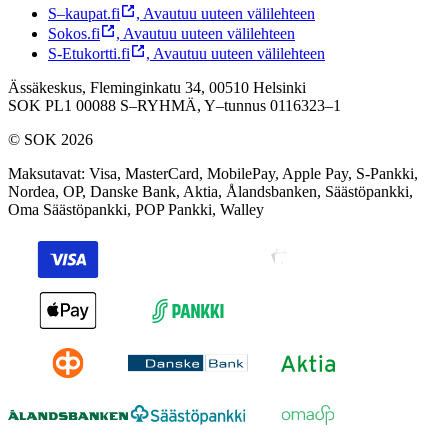
S–kaupat.fi
,
Avautuu uuteen välilehteen
Sokos.fi
,
Avautuu uuteen välilehteen
S-Etukortti.fi
,
Avautuu uuteen välilehteen
Ässäkeskus, Fleminginkatu 34, 00510 Helsinki
SOK PL1 00088 S–RYHMÄ,
Y–tunnus 0116323–1
© SOK 2026
Maksutavat
:
Visa, MasterCard, MobilePay, Apple Pay, S-Pankki,
Nordea, OP, Danske Bank, Aktia, Ålandsbanken, Säästöpankki,
Oma Säästöpankki, POP Pankki, Walley