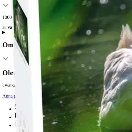
1000 palaa. Valmiin palapelin koko n. 67 x 48 cm.
Ei varoitustekstiä
Ominaisuudet
Oletko tyytyväinen tuotetietoihin?
Ovatko tuotetiedot riittävät? Jos tuotetiedoissa on puutteita tai niitä v
Anna palautetta
,
Avautuu uuteen välilehteen
Ilmainen palautus 30 päivää.*
Nouto myymälästä ilman toimituskuluja.
Asiakasomistajalle Bonusta jopa 5 %.*