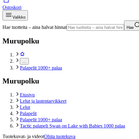
Ostoskori
Valikko
Hae tuotteita – aina halvat hinnat
Hae
Murupolku
…
Palapelit 1000+ palaa
Murupolku
Etusivu
Lelut ja lastentarvikkeet
Lelut
Palapelit
Palapelit 1000+ palaa
Tactic palapeli Swan on Lake with Babies 1000 palaa
Tuotekuvat- ja videot
Ohita tuotekuva