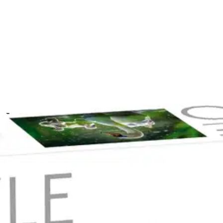
th Babies 1000 palaa