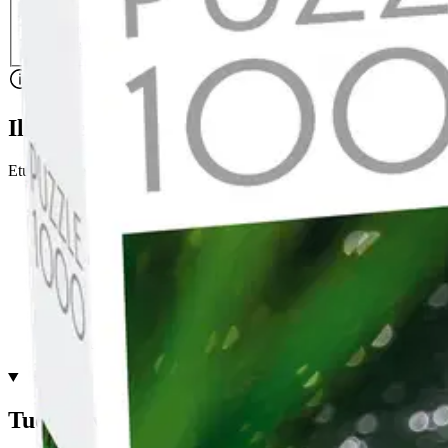
Nouto myymälästä
Toimitus
Ei saatavilla
Kotiin tai noutopisteeseen
Alk. 0 €
Ilmainen toimitus yli 100 €:n tilauksille Po
Etu ei koske Suuri‑lisäpalvelulla toimitettavia tuotteita.
Tarkista myymäläsaatavuus
Ei saatavilla
Tuotekuvaus