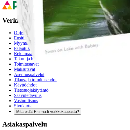
Verkkokauppa
Ohjeet
Ensitilaajan pikaopas
Myymälänouto
Palautukset
Reklamaatio
Takuu ja huolto
Toimitustavat
Maksutavat
Asennuspalvelut
Tilaus- ja toimitusehdot
Käyttöehdot
Tietosuojakäytäntö
Saavutettavuus
Vastuullisuus
Sivukartta
Mitä pidät Prisma.fi-verkkokaupasta?
Asiakaspalvelu