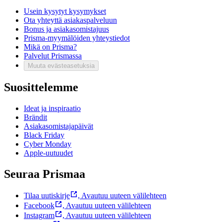
Usein kysytyt kysymykset
Ota yhteyttä asiakaspalveluun
Bonus ja asiakasomistajuus
Prisma-myymälöiden yhteystiedot
Mikä on Prisma?
Palvelut Prismassa
Muuta evästeasetuksia
Suosittelemme
Ideat ja inspiraatio
Brändit
Asiakasomistajapäivät
Black Friday
Cyber Monday
Apple-uutuudet
Seuraa Prismaa
Tilaa uutiskirje
,
Avautuu uuteen välilehteen
Facebook
,
Avautuu uuteen välilehteen
Instagram
,
Avautuu uuteen välilehteen