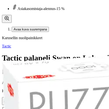
Asiakasomistaja-alennus
-15 %
Avaa kuva suurempana
Karusellin nuolipainikkeet
Tactic
Tactic palapeli Swan on Lake wi
11,01 €
Asiakasomistajahinta
Hinta ilman S-Etukorttia:
12,95 €
Verkkokaupan hinta
Valitse toimitustapa