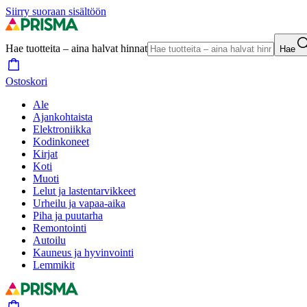
Siirry suoraan sisältöön
Hae tuotteita – aina halvat hinnat
Hae
Ostoskori
Ale
Ajankohtaista
Elektroniikka
Kodinkoneet
Kirjat
Koti
Muoti
Lelut ja lastentarvikkeet
Urheilu ja vapaa-aika
Piha ja puutarha
Remontointi
Autoilu
Kauneus ja hyvinvointi
Lemmikit