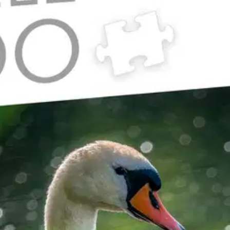
stin pakettiautomaattiin tai palvelupisteesee