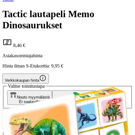
Tactic lautapeli Memo
Dinosaurukset
8,46 €
Asiakasomistajahinta
Hinta ilman S-Etukorttia:
9,95 €
Verkkokaupan hinta
Valitse toimitustapa
Nouto myymälästä
Toimitus
Ei saatavilla
Kotiin tai noutopisteeseen
Alk. 0 €
Ilmainen toimitus yli 100 €:n tilauksille