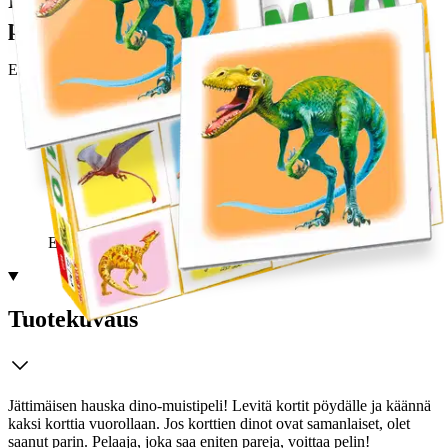
Postin pakettiautomaattiin tai
palvelupisteeseen!
Etu ei koske Suuri‑lisäpalvelulla toimitettavia tuotteita.
Tarkista myymäläsaatavuus
Ei saatavilla
Tuotekuvaus
Jättimäisen hauska dino-muistipeli! Levitä kortit pöydälle ja käännä
kaksi korttia vuorollaan. Jos korttien dinot ovat samanlaiset, olet
saanut parin. Pelaaja, joka saa eniten pareja, voittaa pelin!