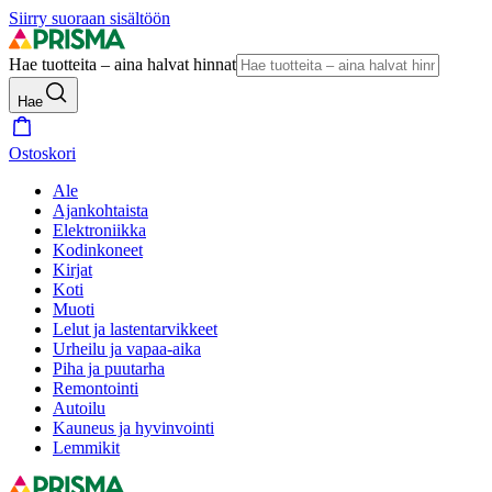
Siirry suoraan sisältöön
Hae tuotteita – aina halvat hinnat
Hae
Ostoskori
Ale
Ajankohtaista
Elektroniikka
Kodinkoneet
Kirjat
Koti
Muoti
Lelut ja lastentarvikkeet
Urheilu ja vapaa-aika
Piha ja puutarha
Remontointi
Autoilu
Kauneus ja hyvinvointi
Lemmikit