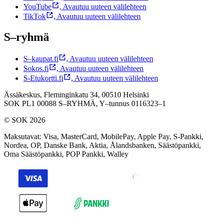
YouTube
,
Avautuu uuteen välilehteen
TikTok
,
Avautuu uuteen välilehteen
S–ryhmä
S–kaupat.fi
,
Avautuu uuteen välilehteen
Sokos.fi
,
Avautuu uuteen välilehteen
S-Etukortti.fi
,
Avautuu uuteen välilehteen
Ässäkeskus, Fleminginkatu 34, 00510 Helsinki
SOK PL1 00088 S–RYHMÄ,
Y–tunnus 0116323–1
© SOK 2026
Maksutavat
:
Visa, MasterCard, MobilePay, Apple Pay, S-Pankki,
Nordea, OP, Danske Bank, Aktia, Ålandsbanken, Säästöpankki,
Oma Säästöpankki, POP Pankki, Walley