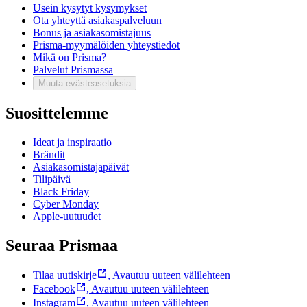
Usein kysytyt kysymykset
Ota yhteyttä asiakaspalveluun
Bonus ja asiakasomistajuus
Prisma-myymälöiden yhteystiedot
Mikä on Prisma?
Palvelut Prismassa
Muuta evästeasetuksia
Suosittelemme
Ideat ja inspiraatio
Brändit
Asiakasomistajapäivät
Tilipäivä
Black Friday
Cyber Monday
Apple-uutuudet
Seuraa Prismaa
Tilaa uutiskirje
,
Avautuu uuteen välilehteen
Facebook
,
Avautuu uuteen välilehteen
Instagram
,
Avautuu uuteen välilehteen