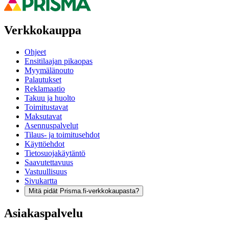
Verkkokauppa
Ohjeet
Ensitilaajan pikaopas
Myymälänouto
Palautukset
Reklamaatio
Takuu ja huolto
Toimitustavat
Maksutavat
Asennuspalvelut
Tilaus- ja toimitusehdot
Käyttöehdot
Tietosuojakäytäntö
Saavutettavuus
Vastuullisuus
Sivukartta
Mitä pidät Prisma.fi-verkkokaupasta?
Asiakaspalvelu