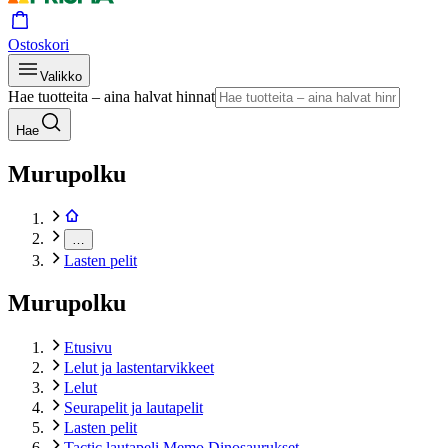
Ostoskori
Valikko
Hae tuotteita – aina halvat hinnat
Hae
Murupolku
…
Lasten pelit
Murupolku
Etusivu
Lelut ja lastentarvikkeet
Lelut
Seurapelit ja lautapelit
Lasten pelit
Tactic lautapeli Memo Dinosaurukset